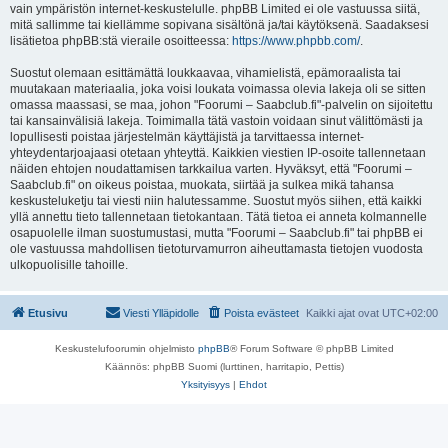
vain ympäristön internet-keskustelulle. phpBB Limited ei ole vastuussa siitä,
mitä sallimme tai kiellämme sopivana sisältönä ja/tai käytöksenä. Saadaksesi
lisätietoa phpBB:stä vieraile osoitteessa:
https://www.phpbb.com/
.
Suostut olemaan esittämättä loukkaavaa, vihamielistä, epämoraalista tai
muutakaan materiaalia, joka voisi loukata voimassa olevia lakeja oli se sitten
omassa maassasi, se maa, johon "Foorumi – Saabclub.fi"-palvelin on sijoitettu
tai kansainvälisiä lakeja. Toimimalla tätä vastoin voidaan sinut välittömästi ja
lopullisesti poistaa järjestelmän käyttäjistä ja tarvittaessa internet-
yhteydentarjoajaasi otetaan yhteyttä. Kaikkien viestien IP-osoite tallennetaan
näiden ehtojen noudattamisen tarkkailua varten. Hyväksyt, että "Foorumi –
Saabclub.fi" on oikeus poistaa, muokata, siirtää ja sulkea mikä tahansa
keskusteluketju tai viesti niin halutessamme. Suostut myös siihen, että kaikki
yllä annettu tieto tallennetaan tietokantaan. Tätä tietoa ei anneta kolmannelle
osapuolelle ilman suostumustasi, mutta "Foorumi – Saabclub.fi" tai phpBB ei
ole vastuussa mahdollisen tietoturvamurron aiheuttamasta tietojen vuodosta
ulkopuolisille tahoille.
Etusivu
Viesti Ylläpidolle
Poista evästeet
Kaikki ajat ovat
UTC+02:00
Keskustelufoorumin ohjelmisto
phpBB
® Forum Software © phpBB Limited
Käännös: phpBB Suomi (lurttinen, harritapio, Pettis)
Yksityisyys
|
Ehdot