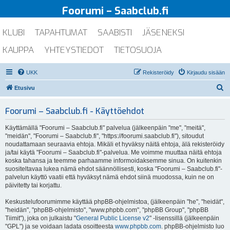
Foorumi – Saabclub.fi
KLUBI
TAPAHTUMAT
SAABISTI
JÄSENEKSI
KAUPPA
YHTEYSTIEDOT
TIETOSUOJA
UKK
Rekisteröidy
Kirjaudu sisään
E
Etusivu
t
Foorumi – Saabclub.fi - Käyttöehdot
s
i
Käyttämällä "Foorumi – Saabclub.fi" palvelua (jälkeenpäin "me", "meitä",
"meidän", "Foorumi – Saabclub.fi", "https://foorumi.saabclub.fi"), sitoudut
noudattamaan seuraavia ehtoja. Mikäli et hyväksy näitä ehtoja, älä rekisteröidy
ja/tai käytä "Foorumi – Saabclub.fi"-palvelua. Me voimme muuttaa näitä ehtoja
koska tahansa ja teemme parhaamme informoidaksemme sinua. On kuitenkin
suositeltavaa lukea nämä ehdot säännöllisesti, koska "Foorumi – Saabclub.fi"-
palvelun käyttö vaatii että hyväksyt nämä ehdot siinä muodossa, kuin ne on
päivitetty tai korjattu.
Keskustelufoorumimme käyttää phpBB-ohjelmistoa, (jälkeenpäin "he", "heidät",
"heidän", "phpBB-ohjelmisto", "www.phpbb.com", "phpBB Group", "phpBB
Tiimit"), joka on julkaistu "
General Public License v2
" -lisenssillä (jälkeenpäin
"GPL") ja se voidaan ladata osoitteesta
www.phpbb.com
. phpBB-ohjelmisto luo