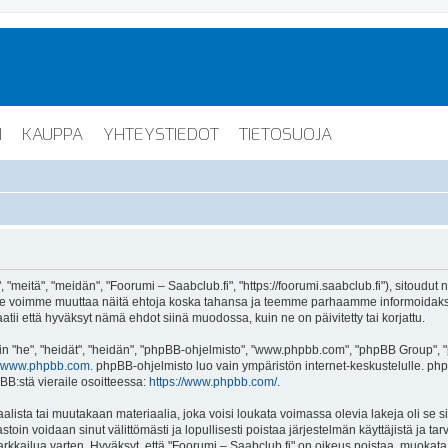
I
KAUPPA
YHTEYSTIEDOT
TIETOSUOJA
"meitä", "meidän", "Foorumi – Saabclub.fi", "https://foorumi.saabclub.fi"), sitoudut
ua. Me voimme muuttaa näitä ehtoja koska tahansa ja teemme parhaamme informoida
atii että hyväksyt nämä ehdot siinä muodossa, kuin ne on päivitetty tai korjattu.
"he", "heidät", "heidän", "phpBB-ohjelmisto", "www.phpbb.com", "phpBB Group", "ph
www.phpbb.com
. phpBB-ohjelmisto luo vain ympäristön internet-keskustelulle. php
BB:stä vieraile osoitteessa:
https://www.phpbb.com/
.
lista tai muutakaan materiaalia, joka voisi loukata voimassa olevia lakeja oli se 
vastoin voidaan sinut välittömästi ja lopullisesti poistaa järjestelmän käyttäjistä ja t
kkailua varten. Hyväksyt, että "Foorumi – Saabclub.fi" on oikeus poistaa, muokata, s