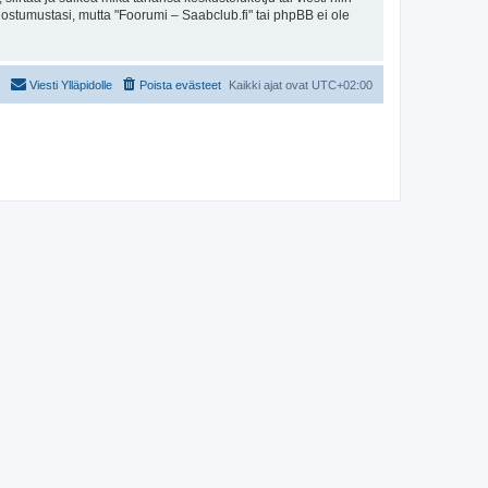
uostumustasi, mutta "Foorumi – Saabclub.fi" tai phpBB ei ole
Viesti Ylläpidolle
Poista evästeet
Kaikki ajat ovat
UTC+02:00