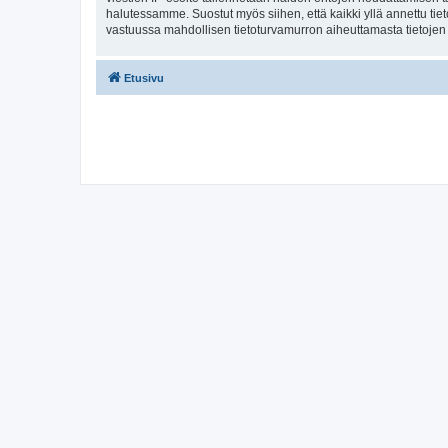
halutessamme. Suostut myös siihen, että kaikki yllä annettu tie
vastuussa mahdollisen tietoturvamurron aiheuttamasta tietojen v
Etusivu