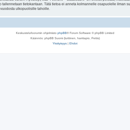
to tallennetaan tietokantaan. Tätä tietoa ei anneta kolmannelle osapuolelle ilman s
uodosta ulkopuolisille tahoille.
Keskustelufoorumin ohjelmisto
phpBB
® Forum Software © phpBB Limited
Käännös: phpBB Suomi (lurttinen, harritapio, Pettis)
Yksityisyys
|
Ehdot