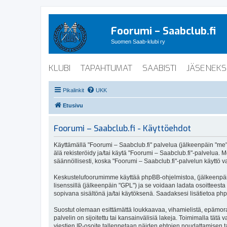
Foorumi – Saabclub.fi
Suomen Saab-klubi ry
KLUBI
TAPAHTUMAT
SAABISTI
JÄSENEKS
Pikalinkit
UKK
Etusivu
Foorumi – Saabclub.fi - Käyttöehdot
Käyttämällä "Foorumi – Saabclub.fi" palvelua (jälkeenpäin "me", 
älä rekisteröidy ja/tai käytä "Foorumi – Saabclub.fi"-palvel
säännöllisesti, koska "Foorumi – Saabclub.fi"-palvelun käyttö va
Keskustelufoorumimme käyttää phpBB-ohjelmistoa, (jälkeenpäin 
lisenssillä (jälkeenpäin "GPL") ja se voidaan ladata osoitteesta
sopivana sisältönä ja/tai käytöksenä. Saadaksesi lisätietoa php
Suostut olemaan esittämättä loukkaavaa, vihamielistä, epämoraa
palvelin on sijoitettu tai kansainvälisiä lakeja. Toimimalla tätä 
viestien IP-osoite tallennetaan näiden ehtojen noudattamisen tar