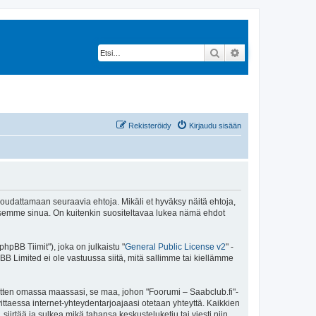
Etsi
Tarkennettu hak
Rekisteröidy
Kirjaudu sisään
 noudattamaan seuraavia ehtoja. Mikäli et hyväksy näitä ehtoja,
ksemme sinua. On kuitenkin suositeltavaa lukea nämä ehdot
pBB Tiimit"), joka on julkaistu "
General Public License v2
" -
BB Limited ei ole vastuussa siitä, mitä sallimme tai kiellämme
sitten omassa maassasi, se maa, johon "Foorumi – Saabclub.fi"-
arvittaessa internet-yhteydentarjoajaasi otetaan yhteyttä. Kaikkien
iirtää ja sulkea mikä tahansa keskusteluketju tai viesti niin