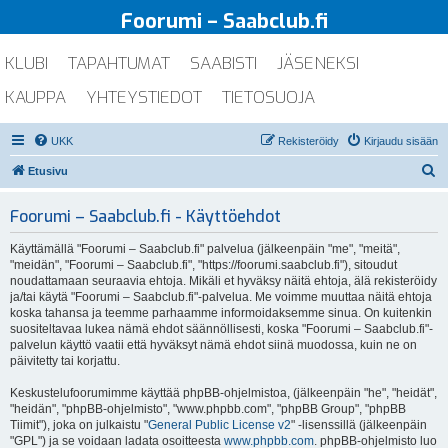
Foorumi – Saabclub.fi
KLUBI
TAPAHTUMAT
SAABISTI
JÄSENEKSI
KAUPPA
YHTEYSTIEDOT
TIETOSUOJA
UKK
Rekisteröidy
Kirjaudu sisään
E
Etusivu
t
Foorumi – Saabclub.fi - Käyttöehdot
s
i
Käyttämällä "Foorumi – Saabclub.fi" palvelua (jälkeenpäin "me", "meitä",
"meidän", "Foorumi – Saabclub.fi", "https://foorumi.saabclub.fi"), sitoudut
noudattamaan seuraavia ehtoja. Mikäli et hyväksy näitä ehtoja, älä rekisteröidy
ja/tai käytä "Foorumi – Saabclub.fi"-palvelua. Me voimme muuttaa näitä ehtoja
koska tahansa ja teemme parhaamme informoidaksemme sinua. On kuitenkin
suositeltavaa lukea nämä ehdot säännöllisesti, koska "Foorumi – Saabclub.fi"-
palvelun käyttö vaatii että hyväksyt nämä ehdot siinä muodossa, kuin ne on
päivitetty tai korjattu.
Keskustelufoorumimme käyttää phpBB-ohjelmistoa, (jälkeenpäin "he", "heidät",
"heidän", "phpBB-ohjelmisto", "www.phpbb.com", "phpBB Group", "phpBB
Tiimit"), joka on julkaistu "
General Public License v2
" -lisenssillä (jälkeenpäin
"GPL") ja se voidaan ladata osoitteesta
www.phpbb.com
. phpBB-ohjelmisto luo