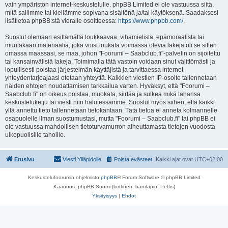
vain ympäristön internet-keskustelulle. phpBB Limited ei ole vastuussa siitä,
mitä sallimme tai kiellämme sopivana sisältönä ja/tai käytöksenä. Saadaksesi
lisätietoa phpBB:stä vieraile osoitteessa:
https://www.phpbb.com/
.
Suostut olemaan esittämättä loukkaavaa, vihamielistä, epämoraalista tai
muutakaan materiaalia, joka voisi loukata voimassa olevia lakeja oli se sitten
omassa maassasi, se maa, johon "Foorumi – Saabclub.fi"-palvelin on sijoitettu
tai kansainvälisiä lakeja. Toimimalla tätä vastoin voidaan sinut välittömästi ja
lopullisesti poistaa järjestelmän käyttäjistä ja tarvittaessa internet-
yhteydentarjoajaasi otetaan yhteyttä. Kaikkien viestien IP-osoite tallennetaan
näiden ehtojen noudattamisen tarkkailua varten. Hyväksyt, että "Foorumi –
Saabclub.fi" on oikeus poistaa, muokata, siirtää ja sulkea mikä tahansa
keskusteluketju tai viesti niin halutessamme. Suostut myös siihen, että kaikki
yllä annettu tieto tallennetaan tietokantaan. Tätä tietoa ei anneta kolmannelle
osapuolelle ilman suostumustasi, mutta "Foorumi – Saabclub.fi" tai phpBB ei
ole vastuussa mahdollisen tietoturvamurron aiheuttamasta tietojen vuodosta
ulkopuolisille tahoille.
Etusivu
Viesti Ylläpidolle
Poista evästeet
Kaikki ajat ovat
UTC+02:00
Keskustelufoorumin ohjelmisto
phpBB
® Forum Software © phpBB Limited
Käännös: phpBB Suomi (lurttinen, harritapio, Pettis)
Yksityisyys
|
Ehdot