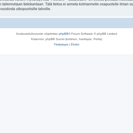
to tallennetaan tietokantaan. Tätä tietoa ei anneta kolmannelle osapuolelle ilman s
uodosta ulkopuolisille tahoille.
Keskustelufoorumin ohjelmisto
phpBB
® Forum Software © phpBB Limited
Käännös: phpBB Suomi (lurttinen, harritapio, Pettis)
Yksityisyys
|
Ehdot