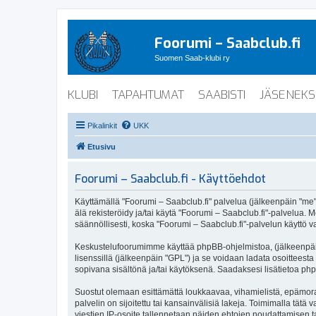
Foorumi – Saabclub.fi
Suomen Saab-klubi ry
KLUBI
TAPAHTUMAT
SAABISTI
JÄSENEKS
Pikalinkit
UKK
Etusivu
Foorumi – Saabclub.fi - Käyttöehdot
Käyttämällä "Foorumi – Saabclub.fi" palvelua (jälkeenpäin "me", 
älä rekisteröidy ja/tai käytä "Foorumi – Saabclub.fi"-palvel
säännöllisesti, koska "Foorumi – Saabclub.fi"-palvelun käyttö va
Keskustelufoorumimme käyttää phpBB-ohjelmistoa, (jälkeenpäin 
lisenssillä (jälkeenpäin "GPL") ja se voidaan ladata osoitteesta
sopivana sisältönä ja/tai käytöksenä. Saadaksesi lisätietoa php
Suostut olemaan esittämättä loukkaavaa, vihamielistä, epämoraa
palvelin on sijoitettu tai kansainvälisiä lakeja. Toimimalla tätä 
viestien IP-osoite tallennetaan näiden ehtojen noudattamisen tar