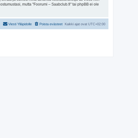
uostumustasi, mutta "Foorumi – Saabclub.fi" tai phpBB ei ole
Viesti Ylläpidolle
Poista evästeet
Kaikki ajat ovat
UTC+02:00