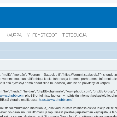
I
KAUPPA
YHTEYSTIEDOT
TIETOSUOJA
"meitä", "meidän", "Foorumi – Saabclub.fi", "https://foorumi.saabclub.fi"), sitoudut
ua. Me voimme muuttaa näitä ehtoja koska tahansa ja teemme parhaamme informoida
atii että hyväksyt nämä ehdot siinä muodossa, kuin ne on päivitetty tai korjattu.
"he", "heidät", "heidän", "phpBB-ohjelmisto", "www.phpbb.com", "phpBB Group", "ph
www.phpbb.com
. phpBB-ohjelmisto luo vain ympäristön internet-keskustelulle. php
BB:stä vieraile osoitteessa:
https://www.phpbb.com/
.
lista tai muutakaan materiaalia, joka voisi loukata voimassa olevia lakeja oli se 
vastoin voidaan sinut välittömästi ja lopullisesti poistaa järjestelmän käyttäjistä ja t
kkailua varten. Hyväksyt, että "Foorumi – Saabclub.fi" on oikeus poistaa, muokata, s