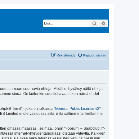
Etsi
Tarkennettu hak
Rekisteröidy
Kirjaudu sisään
 noudattamaan seuraavia ehtoja. Mikäli et hyväksy näitä ehtoja,
ksemme sinua. On kuitenkin suositeltavaa lukea nämä ehdot
pBB Tiimit"), joka on julkaistu "
General Public License v2
" -
BB Limited ei ole vastuussa siitä, mitä sallimme tai kiellämme
sitten omassa maassasi, se maa, johon "Foorumi – Saabclub.fi"-
arvittaessa internet-yhteydentarjoajaasi otetaan yhteyttä. Kaikkien
iirtää ja sulkea mikä tahansa keskusteluketju tai viesti niin