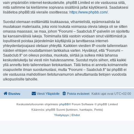
vain ympäristön internet-keskustelulle. phpBB Limited ei ole vastuussa siitä,
mitä sallimme tai kiellämme sopivana sisältönä ja/tai käytöksenä. Saadaksesi
lisätietoa phpBB:stä vieraile osoitteessa:
https://www.phpbb.com/
.
Suostut olemaan esittämättä loukkaavaa, vihamielistä, epämoraalista tai
muutakaan materiaalia, joka voisi loukata voimassa olevia lakeja oli se sitten
omassa maassasi, se maa, johon "Foorumi – Saabclub.fi"-palvelin on sijoitettu
tai kansainvälisiä lakeja. Toimimalla tätä vastoin voidaan sinut välittömästi ja
lopullisesti poistaa järjestelmän käyttäjistä ja tarvittaessa internet-
yhteydentarjoajaasi otetaan yhteyttä. Kaikkien viestien IP-osoite tallennetaan
näiden ehtojen noudattamisen tarkkailua varten. Hyväksyt, että "Foorumi –
Saabclub.fi" on oikeus poistaa, muokata, siirtää ja sulkea mikä tahansa
keskusteluketju tai viesti niin halutessamme. Suostut myös siihen, että kaikki
yllä annettu tieto tallennetaan tietokantaan. Tätä tietoa ei anneta kolmannelle
osapuolelle ilman suostumustasi, mutta "Foorumi – Saabclub.fi" tai phpBB ei
ole vastuussa mahdollisen tietoturvamurron aiheuttamasta tietojen vuodosta
ulkopuolisille tahoille.
Etusivu
Viesti Ylläpidolle
Poista evästeet
Kaikki ajat ovat
UTC+02:00
Keskustelufoorumin ohjelmisto
phpBB
® Forum Software © phpBB Limited
Käännös: phpBB Suomi (lurttinen, harritapio, Pettis)
Yksityisyys
|
Ehdot