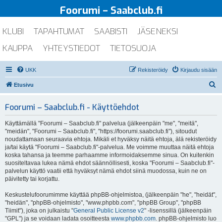
Foorumi – Saabclub.fi
KLUBI
TAPAHTUMAT
SAABISTI
JÄSENEKSI
KAUPPA
YHTEYSTIEDOT
TIETOSUOJA
UKK
Rekisteröidy
Kirjaudu sisään
E
Etusivu
t
Foorumi – Saabclub.fi - Käyttöehdot
s
i
Käyttämällä "Foorumi – Saabclub.fi" palvelua (jälkeenpäin "me", "meitä",
"meidän", "Foorumi – Saabclub.fi", "https://foorumi.saabclub.fi"), sitoudut
noudattamaan seuraavia ehtoja. Mikäli et hyväksy näitä ehtoja, älä rekisteröidy
ja/tai käytä "Foorumi – Saabclub.fi"-palvelua. Me voimme muuttaa näitä ehtoja
koska tahansa ja teemme parhaamme informoidaksemme sinua. On kuitenkin
suositeltavaa lukea nämä ehdot säännöllisesti, koska "Foorumi – Saabclub.fi"-
palvelun käyttö vaatii että hyväksyt nämä ehdot siinä muodossa, kuin ne on
päivitetty tai korjattu.
Keskustelufoorumimme käyttää phpBB-ohjelmistoa, (jälkeenpäin "he", "heidät",
"heidän", "phpBB-ohjelmisto", "www.phpbb.com", "phpBB Group", "phpBB
Tiimit"), joka on julkaistu "
General Public License v2
" -lisenssillä (jälkeenpäin
"GPL") ja se voidaan ladata osoitteesta
www.phpbb.com
. phpBB-ohjelmisto luo