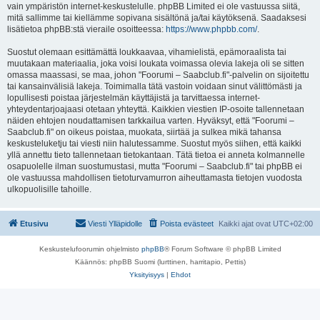
vain ympäristön internet-keskustelulle. phpBB Limited ei ole vastuussa siitä,
mitä sallimme tai kiellämme sopivana sisältönä ja/tai käytöksenä. Saadaksesi
lisätietoa phpBB:stä vieraile osoitteessa:
https://www.phpbb.com/
.
Suostut olemaan esittämättä loukkaavaa, vihamielistä, epämoraalista tai
muutakaan materiaalia, joka voisi loukata voimassa olevia lakeja oli se sitten
omassa maassasi, se maa, johon "Foorumi – Saabclub.fi"-palvelin on sijoitettu
tai kansainvälisiä lakeja. Toimimalla tätä vastoin voidaan sinut välittömästi ja
lopullisesti poistaa järjestelmän käyttäjistä ja tarvittaessa internet-
yhteydentarjoajaasi otetaan yhteyttä. Kaikkien viestien IP-osoite tallennetaan
näiden ehtojen noudattamisen tarkkailua varten. Hyväksyt, että "Foorumi –
Saabclub.fi" on oikeus poistaa, muokata, siirtää ja sulkea mikä tahansa
keskusteluketju tai viesti niin halutessamme. Suostut myös siihen, että kaikki
yllä annettu tieto tallennetaan tietokantaan. Tätä tietoa ei anneta kolmannelle
osapuolelle ilman suostumustasi, mutta "Foorumi – Saabclub.fi" tai phpBB ei
ole vastuussa mahdollisen tietoturvamurron aiheuttamasta tietojen vuodosta
ulkopuolisille tahoille.
Etusivu
Viesti Ylläpidolle
Poista evästeet
Kaikki ajat ovat
UTC+02:00
Keskustelufoorumin ohjelmisto
phpBB
® Forum Software © phpBB Limited
Käännös: phpBB Suomi (lurttinen, harritapio, Pettis)
Yksityisyys
|
Ehdot