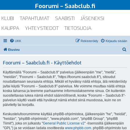
Foorumi – Saabclub.fi
KLUBI
TAPAHTUMAT
SAABISTI
JÄSENEKSI
KAUPPA
YHTEYSTIEDOT
TIETOSUOJA
UKK
Rekisteröidy
Kirjaudu sisään
E
Etusivu
t
Foorumi – Saabclub.fi - Käyttöehdot
s
i
Käyttämällä "Foorumi – Saabclub.fi" palvelua (jälkeenpäin "me", "meitä",
"meidän", "Foorumi – Saabclub.fi", "https://foorumi.saabclub.fi"), sitoudut
noudattamaan seuraavia ehtoja. Mikäli et hyväksy näitä ehtoja, älä rekisteröidy
ja/tai käytä "Foorumi – Saabclub.fi"-palvelua. Me voimme muuttaa näitä ehtoja
koska tahansa ja teemme parhaamme informoidaksemme sinua. On kuitenkin
suositeltavaa lukea nämä ehdot säännöllisesti, koska "Foorumi – Saabclub.fi"-
palvelun käyttö vaatii että hyväksyt nämä ehdot siinä muodossa, kuin ne on
päivitetty tai korjattu.
Keskustelufoorumimme käyttää phpBB-ohjelmistoa, (jälkeenpäin "he", "heidät",
"heidän", "phpBB-ohjelmisto", "www.phpbb.com", "phpBB Group", "phpBB
Tiimit"), joka on julkaistu "
General Public License v2
" -lisenssillä (jälkeenpäin
"GPL") ja se voidaan ladata osoitteesta
www.phpbb.com
. phpBB-ohjelmisto luo