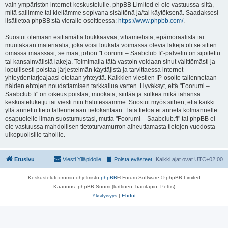
vain ympäristön internet-keskustelulle. phpBB Limited ei ole vastuussa siitä,
mitä sallimme tai kiellämme sopivana sisältönä ja/tai käytöksenä. Saadaksesi
lisätietoa phpBB:stä vieraile osoitteessa:
https://www.phpbb.com/
.
Suostut olemaan esittämättä loukkaavaa, vihamielistä, epämoraalista tai
muutakaan materiaalia, joka voisi loukata voimassa olevia lakeja oli se sitten
omassa maassasi, se maa, johon "Foorumi – Saabclub.fi"-palvelin on sijoitettu
tai kansainvälisiä lakeja. Toimimalla tätä vastoin voidaan sinut välittömästi ja
lopullisesti poistaa järjestelmän käyttäjistä ja tarvittaessa internet-
yhteydentarjoajaasi otetaan yhteyttä. Kaikkien viestien IP-osoite tallennetaan
näiden ehtojen noudattamisen tarkkailua varten. Hyväksyt, että "Foorumi –
Saabclub.fi" on oikeus poistaa, muokata, siirtää ja sulkea mikä tahansa
keskusteluketju tai viesti niin halutessamme. Suostut myös siihen, että kaikki
yllä annettu tieto tallennetaan tietokantaan. Tätä tietoa ei anneta kolmannelle
osapuolelle ilman suostumustasi, mutta "Foorumi – Saabclub.fi" tai phpBB ei
ole vastuussa mahdollisen tietoturvamurron aiheuttamasta tietojen vuodosta
ulkopuolisille tahoille.
Etusivu
Viesti Ylläpidolle
Poista evästeet
Kaikki ajat ovat
UTC+02:00
Keskustelufoorumin ohjelmisto
phpBB
® Forum Software © phpBB Limited
Käännös: phpBB Suomi (lurttinen, harritapio, Pettis)
Yksityisyys
|
Ehdot