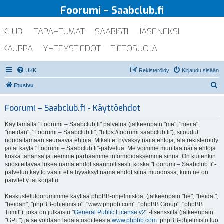
Foorumi – Saabclub.fi
KLUBI
TAPAHTUMAT
SAABISTI
JÄSENEKSI
KAUPPA
YHTEYSTIEDOT
TIETOSUOJA
UKK
Rekisteröidy
Kirjaudu sisään
E
Etusivu
t
Foorumi – Saabclub.fi - Käyttöehdot
s
i
Käyttämällä "Foorumi – Saabclub.fi" palvelua (jälkeenpäin "me", "meitä",
"meidän", "Foorumi – Saabclub.fi", "https://foorumi.saabclub.fi"), sitoudut
noudattamaan seuraavia ehtoja. Mikäli et hyväksy näitä ehtoja, älä rekisteröidy
ja/tai käytä "Foorumi – Saabclub.fi"-palvelua. Me voimme muuttaa näitä ehtoja
koska tahansa ja teemme parhaamme informoidaksemme sinua. On kuitenkin
suositeltavaa lukea nämä ehdot säännöllisesti, koska "Foorumi – Saabclub.fi"-
palvelun käyttö vaatii että hyväksyt nämä ehdot siinä muodossa, kuin ne on
päivitetty tai korjattu.
Keskustelufoorumimme käyttää phpBB-ohjelmistoa, (jälkeenpäin "he", "heidät",
"heidän", "phpBB-ohjelmisto", "www.phpbb.com", "phpBB Group", "phpBB
Tiimit"), joka on julkaistu "
General Public License v2
" -lisenssillä (jälkeenpäin
"GPL") ja se voidaan ladata osoitteesta
www.phpbb.com
. phpBB-ohjelmisto luo