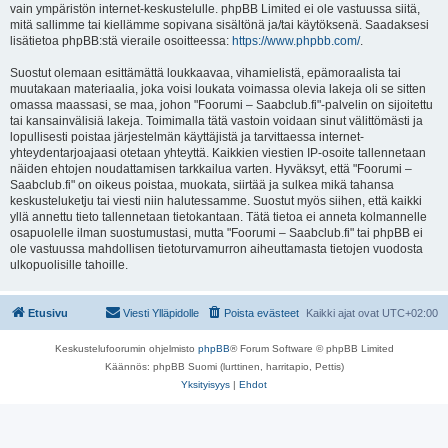
vain ympäristön internet-keskustelulle. phpBB Limited ei ole vastuussa siitä,
mitä sallimme tai kiellämme sopivana sisältönä ja/tai käytöksenä. Saadaksesi
lisätietoa phpBB:stä vieraile osoitteessa:
https://www.phpbb.com/
.
Suostut olemaan esittämättä loukkaavaa, vihamielistä, epämoraalista tai
muutakaan materiaalia, joka voisi loukata voimassa olevia lakeja oli se sitten
omassa maassasi, se maa, johon "Foorumi – Saabclub.fi"-palvelin on sijoitettu
tai kansainvälisiä lakeja. Toimimalla tätä vastoin voidaan sinut välittömästi ja
lopullisesti poistaa järjestelmän käyttäjistä ja tarvittaessa internet-
yhteydentarjoajaasi otetaan yhteyttä. Kaikkien viestien IP-osoite tallennetaan
näiden ehtojen noudattamisen tarkkailua varten. Hyväksyt, että "Foorumi –
Saabclub.fi" on oikeus poistaa, muokata, siirtää ja sulkea mikä tahansa
keskusteluketju tai viesti niin halutessamme. Suostut myös siihen, että kaikki
yllä annettu tieto tallennetaan tietokantaan. Tätä tietoa ei anneta kolmannelle
osapuolelle ilman suostumustasi, mutta "Foorumi – Saabclub.fi" tai phpBB ei
ole vastuussa mahdollisen tietoturvamurron aiheuttamasta tietojen vuodosta
ulkopuolisille tahoille.
Etusivu
Viesti Ylläpidolle
Poista evästeet
Kaikki ajat ovat
UTC+02:00
Keskustelufoorumin ohjelmisto
phpBB
® Forum Software © phpBB Limited
Käännös: phpBB Suomi (lurttinen, harritapio, Pettis)
Yksityisyys
|
Ehdot