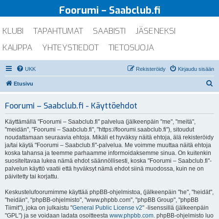
Foorumi – Saabclub.fi
KLUBI
TAPAHTUMAT
SAABISTI
JÄSENEKSI
KAUPPA
YHTEYSTIEDOT
TIETOSUOJA
UKK
Rekisteröidy
Kirjaudu sisään
E
Etusivu
t
Foorumi – Saabclub.fi - Käyttöehdot
s
i
Käyttämällä "Foorumi – Saabclub.fi" palvelua (jälkeenpäin "me", "meitä",
"meidän", "Foorumi – Saabclub.fi", "https://foorumi.saabclub.fi"), sitoudut
noudattamaan seuraavia ehtoja. Mikäli et hyväksy näitä ehtoja, älä rekisteröidy
ja/tai käytä "Foorumi – Saabclub.fi"-palvelua. Me voimme muuttaa näitä ehtoja
koska tahansa ja teemme parhaamme informoidaksemme sinua. On kuitenkin
suositeltavaa lukea nämä ehdot säännöllisesti, koska "Foorumi – Saabclub.fi"-
palvelun käyttö vaatii että hyväksyt nämä ehdot siinä muodossa, kuin ne on
päivitetty tai korjattu.
Keskustelufoorumimme käyttää phpBB-ohjelmistoa, (jälkeenpäin "he", "heidät",
"heidän", "phpBB-ohjelmisto", "www.phpbb.com", "phpBB Group", "phpBB
Tiimit"), joka on julkaistu "
General Public License v2
" -lisenssillä (jälkeenpäin
"GPL") ja se voidaan ladata osoitteesta
www.phpbb.com
. phpBB-ohjelmisto luo