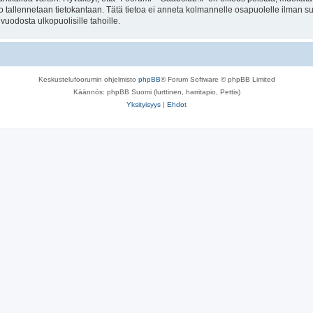
to tallennetaan tietokantaan. Tätä tietoa ei anneta kolmannelle osapuolelle ilman s
uodosta ulkopuolisille tahoille.
Keskustelufoorumin ohjelmisto
phpBB
® Forum Software © phpBB Limited
Käännös: phpBB Suomi (lurttinen, harritapio, Pettis)
Yksityisyys
|
Ehdot