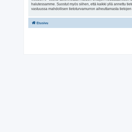
halutessamme. Suostut myös siihen, että kaikki yllä annettu tie
vastuussa mahdollisen tietoturvamurron aiheuttamasta tietojen v
Etusivu