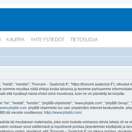
I
KAUPPA
YHTEYSTIEDOT
TIETOSUOJA
"meitä", "meidän", "Foorumi – Saabclub.fi", "https://foorumi.saabclub.fi"), sitoudut
ua. Me voimme muuttaa näitä ehtoja koska tahansa ja teemme parhaamme informoida
atii että hyväksyt nämä ehdot siinä muodossa, kuin ne on päivitetty tai korjattu.
"he", "heidät", "heidän", "phpBB-ohjelmisto", "www.phpbb.com", "phpBB Group", "ph
www.phpbb.com
. phpBB-ohjelmisto luo vain ympäristön internet-keskustelulle. php
BB:stä vieraile osoitteessa:
https://www.phpbb.com/
.
lista tai muutakaan materiaalia, joka voisi loukata voimassa olevia lakeja oli se 
vastoin voidaan sinut välittömästi ja lopullisesti poistaa järjestelmän käyttäjistä ja t
kkailua varten. Hyväksyt, että "Foorumi – Saabclub.fi" on oikeus poistaa, muokata, s