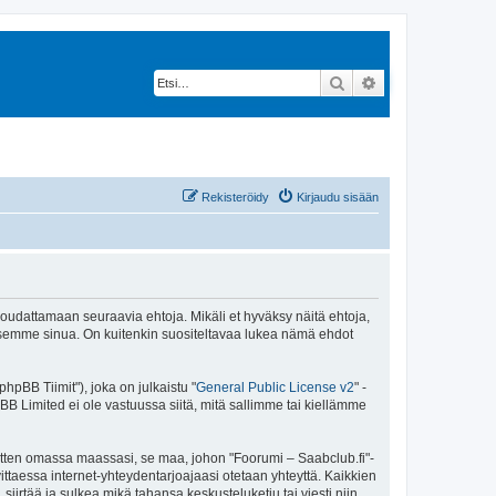
Etsi
Tarkennettu hak
Rekisteröidy
Kirjaudu sisään
 noudattamaan seuraavia ehtoja. Mikäli et hyväksy näitä ehtoja,
ksemme sinua. On kuitenkin suositeltavaa lukea nämä ehdot
pBB Tiimit"), joka on julkaistu "
General Public License v2
" -
BB Limited ei ole vastuussa siitä, mitä sallimme tai kiellämme
sitten omassa maassasi, se maa, johon "Foorumi – Saabclub.fi"-
arvittaessa internet-yhteydentarjoajaasi otetaan yhteyttä. Kaikkien
iirtää ja sulkea mikä tahansa keskusteluketju tai viesti niin