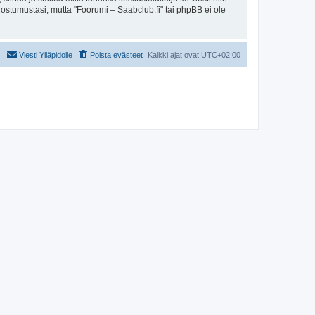
uostumustasi, mutta "Foorumi – Saabclub.fi" tai phpBB ei ole
Viesti Ylläpidolle
Poista evästeet
Kaikki ajat ovat
UTC+02:00