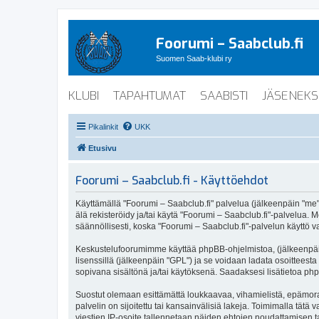
Foorumi – Saabclub.fi
Suomen Saab-klubi ry
KLUBI
TAPAHTUMAT
SAABISTI
JÄSENEKS
Pikalinkit
UKK
Etusivu
Foorumi – Saabclub.fi - Käyttöehdot
Käyttämällä "Foorumi – Saabclub.fi" palvelua (jälkeenpäin "me", 
älä rekisteröidy ja/tai käytä "Foorumi – Saabclub.fi"-palvel
säännöllisesti, koska "Foorumi – Saabclub.fi"-palvelun käyttö va
Keskustelufoorumimme käyttää phpBB-ohjelmistoa, (jälkeenpäin 
lisenssillä (jälkeenpäin "GPL") ja se voidaan ladata osoitteesta
sopivana sisältönä ja/tai käytöksenä. Saadaksesi lisätietoa php
Suostut olemaan esittämättä loukkaavaa, vihamielistä, epämoraa
palvelin on sijoitettu tai kansainvälisiä lakeja. Toimimalla tätä 
viestien IP-osoite tallennetaan näiden ehtojen noudattamisen tar