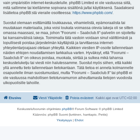
vain ympäristön internet-keskustelulle. phpBB Limited ei ole vastuussa siitä,
mitä sallimme tai kiellämme sopivana sisältönä ja/tai käytöksenä. Saadaksesi
lisätietoa phpBB:stä vieraile osoitteessa:
https://www.phpbb.com/
.
Suostut olemaan esittämättä loukkaavaa, vihamielistä, epämoraalista tai
muutakaan materiaalia, joka voisi loukata voimassa olevia lakeja oli se sitten
omassa maassasi, se maa, johon "Foorumi – Saabclub.fi"-palvelin on sijoitettu
tai kansainvälisiä lakeja. Toimimalla tätä vastoin voidaan sinut välittömästi ja
lopullisesti poistaa järjestelmän käyttäjistä ja tarvittaessa internet-
yhteydentarjoajaasi otetaan yhteyttä. Kaikkien viestien IP-osoite tallennetaan
näiden ehtojen noudattamisen tarkkailua varten. Hyväksyt, että "Foorumi –
Saabclub.fi" on oikeus poistaa, muokata, siirtää ja sulkea mikä tahansa
keskusteluketju tai viesti niin halutessamme. Suostut myös siihen, että kaikki
yllä annettu tieto tallennetaan tietokantaan. Tätä tietoa ei anneta kolmannelle
osapuolelle ilman suostumustasi, mutta "Foorumi – Saabclub.fi" tai phpBB ei
ole vastuussa mahdollisen tietoturvamurron aiheuttamasta tietojen vuodosta
ulkopuolisille tahoille.
Etusivu
Viesti Ylläpidolle
Poista evästeet
Kaikki ajat ovat
UTC+02:00
Keskustelufoorumin ohjelmisto
phpBB
® Forum Software © phpBB Limited
Käännös: phpBB Suomi (lurttinen, harritapio, Pettis)
Yksityisyys
|
Ehdot