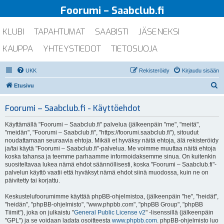
Foorumi – Saabclub.fi
KLUBI
TAPAHTUMAT
SAABISTI
JÄSENEKSI
KAUPPA
YHTEYSTIEDOT
TIETOSUOJA
UKK
Rekisteröidy
Kirjaudu sisään
E
Etusivu
t
Foorumi – Saabclub.fi - Käyttöehdot
s
i
Käyttämällä "Foorumi – Saabclub.fi" palvelua (jälkeenpäin "me", "meitä",
"meidän", "Foorumi – Saabclub.fi", "https://foorumi.saabclub.fi"), sitoudut
noudattamaan seuraavia ehtoja. Mikäli et hyväksy näitä ehtoja, älä rekisteröidy
ja/tai käytä "Foorumi – Saabclub.fi"-palvelua. Me voimme muuttaa näitä ehtoja
koska tahansa ja teemme parhaamme informoidaksemme sinua. On kuitenkin
suositeltavaa lukea nämä ehdot säännöllisesti, koska "Foorumi – Saabclub.fi"-
palvelun käyttö vaatii että hyväksyt nämä ehdot siinä muodossa, kuin ne on
päivitetty tai korjattu.
Keskustelufoorumimme käyttää phpBB-ohjelmistoa, (jälkeenpäin "he", "heidät",
"heidän", "phpBB-ohjelmisto", "www.phpbb.com", "phpBB Group", "phpBB
Tiimit"), joka on julkaistu "
General Public License v2
" -lisenssillä (jälkeenpäin
"GPL") ja se voidaan ladata osoitteesta
www.phpbb.com
. phpBB-ohjelmisto luo