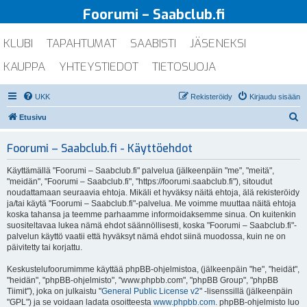
Foorumi – Saabclub.fi
KLUBI
TAPAHTUMAT
SAABISTI
JÄSENEKSI
KAUPPA
YHTEYSTIEDOT
TIETOSUOJA
UKK
Rekisteröidy
Kirjaudu sisään
E
Etusivu
t
Foorumi – Saabclub.fi - Käyttöehdot
s
i
Käyttämällä "Foorumi – Saabclub.fi" palvelua (jälkeenpäin "me", "meitä",
"meidän", "Foorumi – Saabclub.fi", "https://foorumi.saabclub.fi"), sitoudut
noudattamaan seuraavia ehtoja. Mikäli et hyväksy näitä ehtoja, älä rekisteröidy
ja/tai käytä "Foorumi – Saabclub.fi"-palvelua. Me voimme muuttaa näitä ehtoja
koska tahansa ja teemme parhaamme informoidaksemme sinua. On kuitenkin
suositeltavaa lukea nämä ehdot säännöllisesti, koska "Foorumi – Saabclub.fi"-
palvelun käyttö vaatii että hyväksyt nämä ehdot siinä muodossa, kuin ne on
päivitetty tai korjattu.
Keskustelufoorumimme käyttää phpBB-ohjelmistoa, (jälkeenpäin "he", "heidät",
"heidän", "phpBB-ohjelmisto", "www.phpbb.com", "phpBB Group", "phpBB
Tiimit"), joka on julkaistu "
General Public License v2
" -lisenssillä (jälkeenpäin
"GPL") ja se voidaan ladata osoitteesta
www.phpbb.com
. phpBB-ohjelmisto luo