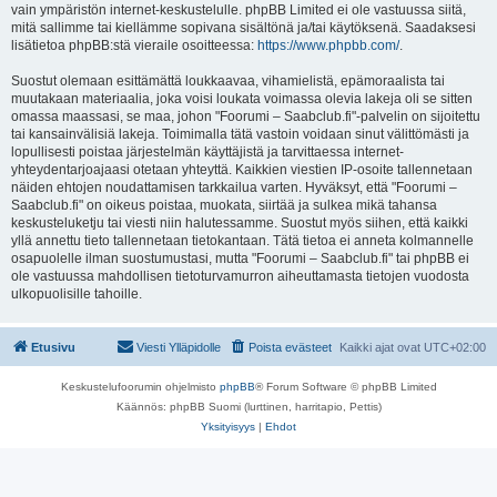
vain ympäristön internet-keskustelulle. phpBB Limited ei ole vastuussa siitä,
mitä sallimme tai kiellämme sopivana sisältönä ja/tai käytöksenä. Saadaksesi
lisätietoa phpBB:stä vieraile osoitteessa:
https://www.phpbb.com/
.
Suostut olemaan esittämättä loukkaavaa, vihamielistä, epämoraalista tai
muutakaan materiaalia, joka voisi loukata voimassa olevia lakeja oli se sitten
omassa maassasi, se maa, johon "Foorumi – Saabclub.fi"-palvelin on sijoitettu
tai kansainvälisiä lakeja. Toimimalla tätä vastoin voidaan sinut välittömästi ja
lopullisesti poistaa järjestelmän käyttäjistä ja tarvittaessa internet-
yhteydentarjoajaasi otetaan yhteyttä. Kaikkien viestien IP-osoite tallennetaan
näiden ehtojen noudattamisen tarkkailua varten. Hyväksyt, että "Foorumi –
Saabclub.fi" on oikeus poistaa, muokata, siirtää ja sulkea mikä tahansa
keskusteluketju tai viesti niin halutessamme. Suostut myös siihen, että kaikki
yllä annettu tieto tallennetaan tietokantaan. Tätä tietoa ei anneta kolmannelle
osapuolelle ilman suostumustasi, mutta "Foorumi – Saabclub.fi" tai phpBB ei
ole vastuussa mahdollisen tietoturvamurron aiheuttamasta tietojen vuodosta
ulkopuolisille tahoille.
Etusivu
Viesti Ylläpidolle
Poista evästeet
Kaikki ajat ovat
UTC+02:00
Keskustelufoorumin ohjelmisto
phpBB
® Forum Software © phpBB Limited
Käännös: phpBB Suomi (lurttinen, harritapio, Pettis)
Yksityisyys
|
Ehdot