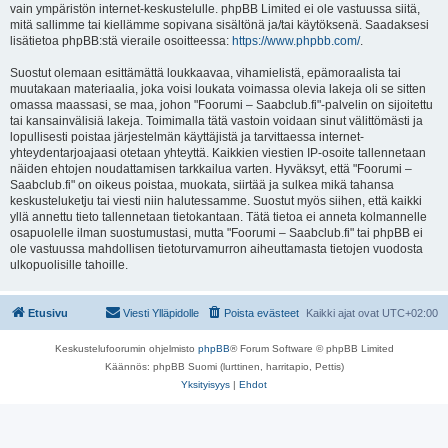
vain ympäristön internet-keskustelulle. phpBB Limited ei ole vastuussa siitä,
mitä sallimme tai kiellämme sopivana sisältönä ja/tai käytöksenä. Saadaksesi
lisätietoa phpBB:stä vieraile osoitteessa:
https://www.phpbb.com/
.
Suostut olemaan esittämättä loukkaavaa, vihamielistä, epämoraalista tai
muutakaan materiaalia, joka voisi loukata voimassa olevia lakeja oli se sitten
omassa maassasi, se maa, johon "Foorumi – Saabclub.fi"-palvelin on sijoitettu
tai kansainvälisiä lakeja. Toimimalla tätä vastoin voidaan sinut välittömästi ja
lopullisesti poistaa järjestelmän käyttäjistä ja tarvittaessa internet-
yhteydentarjoajaasi otetaan yhteyttä. Kaikkien viestien IP-osoite tallennetaan
näiden ehtojen noudattamisen tarkkailua varten. Hyväksyt, että "Foorumi –
Saabclub.fi" on oikeus poistaa, muokata, siirtää ja sulkea mikä tahansa
keskusteluketju tai viesti niin halutessamme. Suostut myös siihen, että kaikki
yllä annettu tieto tallennetaan tietokantaan. Tätä tietoa ei anneta kolmannelle
osapuolelle ilman suostumustasi, mutta "Foorumi – Saabclub.fi" tai phpBB ei
ole vastuussa mahdollisen tietoturvamurron aiheuttamasta tietojen vuodosta
ulkopuolisille tahoille.
Etusivu
Viesti Ylläpidolle
Poista evästeet
Kaikki ajat ovat
UTC+02:00
Keskustelufoorumin ohjelmisto
phpBB
® Forum Software © phpBB Limited
Käännös: phpBB Suomi (lurttinen, harritapio, Pettis)
Yksityisyys
|
Ehdot