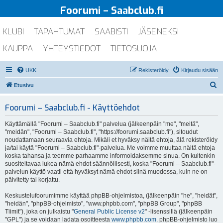
Foorumi – Saabclub.fi
KLUBI
TAPAHTUMAT
SAABISTI
JÄSENEKSI
KAUPPA
YHTEYSTIEDOT
TIETOSUOJA
UKK
Rekisteröidy
Kirjaudu sisään
E
Etusivu
t
Foorumi – Saabclub.fi - Käyttöehdot
s
i
Käyttämällä "Foorumi – Saabclub.fi" palvelua (jälkeenpäin "me", "meitä",
"meidän", "Foorumi – Saabclub.fi", "https://foorumi.saabclub.fi"), sitoudut
noudattamaan seuraavia ehtoja. Mikäli et hyväksy näitä ehtoja, älä rekisteröidy
ja/tai käytä "Foorumi – Saabclub.fi"-palvelua. Me voimme muuttaa näitä ehtoja
koska tahansa ja teemme parhaamme informoidaksemme sinua. On kuitenkin
suositeltavaa lukea nämä ehdot säännöllisesti, koska "Foorumi – Saabclub.fi"-
palvelun käyttö vaatii että hyväksyt nämä ehdot siinä muodossa, kuin ne on
päivitetty tai korjattu.
Keskustelufoorumimme käyttää phpBB-ohjelmistoa, (jälkeenpäin "he", "heidät",
"heidän", "phpBB-ohjelmisto", "www.phpbb.com", "phpBB Group", "phpBB
Tiimit"), joka on julkaistu "
General Public License v2
" -lisenssillä (jälkeenpäin
"GPL") ja se voidaan ladata osoitteesta
www.phpbb.com
. phpBB-ohjelmisto luo