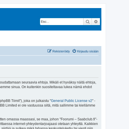
Etsi
Tarkennettu hak
Rekisteröidy
Kirjaudu sisään
 noudattamaan seuraavia ehtoja. Mikäli et hyväksy näitä ehtoja,
ksemme sinua. On kuitenkin suositeltavaa lukea nämä ehdot
pBB Tiimit"), joka on julkaistu "
General Public License v2
" -
BB Limited ei ole vastuussa siitä, mitä sallimme tai kiellämme
sitten omassa maassasi, se maa, johon "Foorumi – Saabclub.fi"-
arvittaessa internet-yhteydentarjoajaasi otetaan yhteyttä. Kaikkien
iirtää ja sulkea mikä tahansa keskusteluketju tai viesti niin