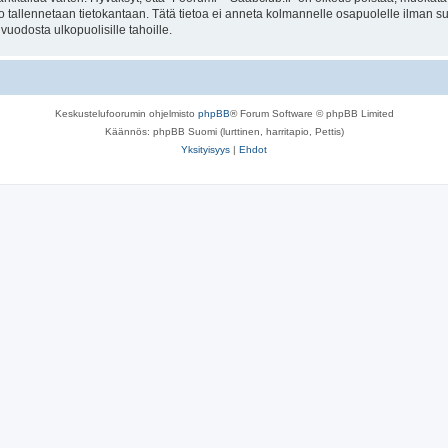
to tallennetaan tietokantaan. Tätä tietoa ei anneta kolmannelle osapuolelle ilman s
uodosta ulkopuolisille tahoille.
Keskustelufoorumin ohjelmisto
phpBB
® Forum Software © phpBB Limited
Käännös: phpBB Suomi (lurttinen, harritapio, Pettis)
Yksityisyys
|
Ehdot