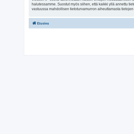
halutessamme. Suostut myös siihen, että kaikki yllä annettu tie
vastuussa mahdollisen tietoturvamurron aiheuttamasta tietojen v
Etusivu