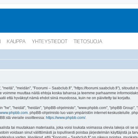
I
KAUPPA
YHTEYSTIEDOT
TIETOSUOJA
"meitä", "meidän", "Foorumi – Saabclub.fi", "https://foorumi.saabclub.fi"), sitoudut
ua. Me voimme muuttaa näitä ehtoja koska tahansa ja teemme parhaamme informoida
atii että hyväksyt nämä ehdot siinä muodossa, kuin ne on päivitetty tai korjattu.
"he", "heidät", "heidän", "phpBB-ohjelmisto", "www.phpbb.com", "phpBB Group", "ph
www.phpbb.com
. phpBB-ohjelmisto luo vain ympäristön internet-keskustelulle. php
BB:stä vieraile osoitteessa:
https://www.phpbb.com/
.
lista tai muutakaan materiaalia, joka voisi loukata voimassa olevia lakeja oli se 
vastoin voidaan sinut välittömästi ja lopullisesti poistaa järjestelmän käyttäjistä ja t
kkailua varten. Hyväksyt, että "Foorumi – Saabclub.fi" on oikeus poistaa, muokata, s