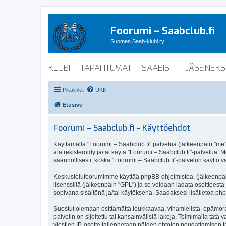
Foorumi – Saabclub.fi
Suomen Saab-klubi ry
KLUBI
TAPAHTUMAT
SAABISTI
JÄSENEKS
Pikalinkit
UKK
Etusivu
Foorumi – Saabclub.fi - Käyttöehdot
Käyttämällä "Foorumi – Saabclub.fi" palvelua (jälkeenpäin "me", 
älä rekisteröidy ja/tai käytä "Foorumi – Saabclub.fi"-palvel
säännöllisesti, koska "Foorumi – Saabclub.fi"-palvelun käyttö va
Keskustelufoorumimme käyttää phpBB-ohjelmistoa, (jälkeenpäin 
lisenssillä (jälkeenpäin "GPL") ja se voidaan ladata osoitteesta
sopivana sisältönä ja/tai käytöksenä. Saadaksesi lisätietoa php
Suostut olemaan esittämättä loukkaavaa, vihamielistä, epämoraa
palvelin on sijoitettu tai kansainvälisiä lakeja. Toimimalla tätä 
viestien IP-osoite tallennetaan näiden ehtojen noudattamisen tar