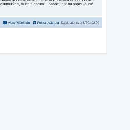
uostumustasi, mutta "Foorumi – Saabclub.fi" tai phpBB ei ole
Viesti Ylläpidolle
Poista evästeet
Kaikki ajat ovat
UTC+02:00