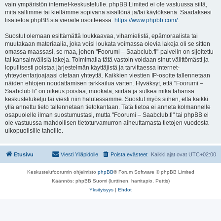
vain ympäristön internet-keskustelulle. phpBB Limited ei ole vastuussa siitä,
mitä sallimme tai kiellämme sopivana sisältönä ja/tai käytöksenä. Saadaksesi
lisätietoa phpBB:stä vieraile osoitteessa:
https://www.phpbb.com/
.
Suostut olemaan esittämättä loukkaavaa, vihamielistä, epämoraalista tai
muutakaan materiaalia, joka voisi loukata voimassa olevia lakeja oli se sitten
omassa maassasi, se maa, johon "Foorumi – Saabclub.fi"-palvelin on sijoitettu
tai kansainvälisiä lakeja. Toimimalla tätä vastoin voidaan sinut välittömästi ja
lopullisesti poistaa järjestelmän käyttäjistä ja tarvittaessa internet-
yhteydentarjoajaasi otetaan yhteyttä. Kaikkien viestien IP-osoite tallennetaan
näiden ehtojen noudattamisen tarkkailua varten. Hyväksyt, että "Foorumi –
Saabclub.fi" on oikeus poistaa, muokata, siirtää ja sulkea mikä tahansa
keskusteluketju tai viesti niin halutessamme. Suostut myös siihen, että kaikki
yllä annettu tieto tallennetaan tietokantaan. Tätä tietoa ei anneta kolmannelle
osapuolelle ilman suostumustasi, mutta "Foorumi – Saabclub.fi" tai phpBB ei
ole vastuussa mahdollisen tietoturvamurron aiheuttamasta tietojen vuodosta
ulkopuolisille tahoille.
Etusivu
Viesti Ylläpidolle
Poista evästeet
Kaikki ajat ovat
UTC+02:00
Keskustelufoorumin ohjelmisto
phpBB
® Forum Software © phpBB Limited
Käännös: phpBB Suomi (lurttinen, harritapio, Pettis)
Yksityisyys
|
Ehdot