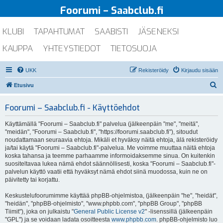
Foorumi – Saabclub.fi
KLUBI
TAPAHTUMAT
SAABISTI
JÄSENEKSI
KAUPPA
YHTEYSTIEDOT
TIETOSUOJA
UKK
Rekisteröidy
Kirjaudu sisään
E
Etusivu
t
Foorumi – Saabclub.fi - Käyttöehdot
s
i
Käyttämällä "Foorumi – Saabclub.fi" palvelua (jälkeenpäin "me", "meitä",
"meidän", "Foorumi – Saabclub.fi", "https://foorumi.saabclub.fi"), sitoudut
noudattamaan seuraavia ehtoja. Mikäli et hyväksy näitä ehtoja, älä rekisteröidy
ja/tai käytä "Foorumi – Saabclub.fi"-palvelua. Me voimme muuttaa näitä ehtoja
koska tahansa ja teemme parhaamme informoidaksemme sinua. On kuitenkin
suositeltavaa lukea nämä ehdot säännöllisesti, koska "Foorumi – Saabclub.fi"-
palvelun käyttö vaatii että hyväksyt nämä ehdot siinä muodossa, kuin ne on
päivitetty tai korjattu.
Keskustelufoorumimme käyttää phpBB-ohjelmistoa, (jälkeenpäin "he", "heidät",
"heidän", "phpBB-ohjelmisto", "www.phpbb.com", "phpBB Group", "phpBB
Tiimit"), joka on julkaistu "
General Public License v2
" -lisenssillä (jälkeenpäin
"GPL") ja se voidaan ladata osoitteesta
www.phpbb.com
. phpBB-ohjelmisto luo