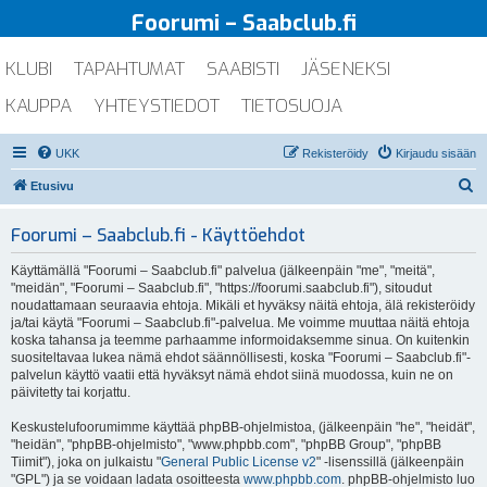
Foorumi – Saabclub.fi
KLUBI
TAPAHTUMAT
SAABISTI
JÄSENEKSI
KAUPPA
YHTEYSTIEDOT
TIETOSUOJA
UKK
Rekisteröidy
Kirjaudu sisään
E
Etusivu
t
Foorumi – Saabclub.fi - Käyttöehdot
s
i
Käyttämällä "Foorumi – Saabclub.fi" palvelua (jälkeenpäin "me", "meitä",
"meidän", "Foorumi – Saabclub.fi", "https://foorumi.saabclub.fi"), sitoudut
noudattamaan seuraavia ehtoja. Mikäli et hyväksy näitä ehtoja, älä rekisteröidy
ja/tai käytä "Foorumi – Saabclub.fi"-palvelua. Me voimme muuttaa näitä ehtoja
koska tahansa ja teemme parhaamme informoidaksemme sinua. On kuitenkin
suositeltavaa lukea nämä ehdot säännöllisesti, koska "Foorumi – Saabclub.fi"-
palvelun käyttö vaatii että hyväksyt nämä ehdot siinä muodossa, kuin ne on
päivitetty tai korjattu.
Keskustelufoorumimme käyttää phpBB-ohjelmistoa, (jälkeenpäin "he", "heidät",
"heidän", "phpBB-ohjelmisto", "www.phpbb.com", "phpBB Group", "phpBB
Tiimit"), joka on julkaistu "
General Public License v2
" -lisenssillä (jälkeenpäin
"GPL") ja se voidaan ladata osoitteesta
www.phpbb.com
. phpBB-ohjelmisto luo