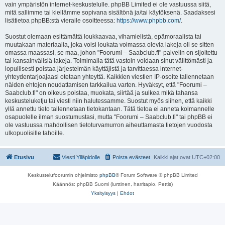
vain ympäristön internet-keskustelulle. phpBB Limited ei ole vastuussa siitä,
mitä sallimme tai kiellämme sopivana sisältönä ja/tai käytöksenä. Saadaksesi
lisätietoa phpBB:stä vieraile osoitteessa:
https://www.phpbb.com/
.
Suostut olemaan esittämättä loukkaavaa, vihamielistä, epämoraalista tai
muutakaan materiaalia, joka voisi loukata voimassa olevia lakeja oli se sitten
omassa maassasi, se maa, johon "Foorumi – Saabclub.fi"-palvelin on sijoitettu
tai kansainvälisiä lakeja. Toimimalla tätä vastoin voidaan sinut välittömästi ja
lopullisesti poistaa järjestelmän käyttäjistä ja tarvittaessa internet-
yhteydentarjoajaasi otetaan yhteyttä. Kaikkien viestien IP-osoite tallennetaan
näiden ehtojen noudattamisen tarkkailua varten. Hyväksyt, että "Foorumi –
Saabclub.fi" on oikeus poistaa, muokata, siirtää ja sulkea mikä tahansa
keskusteluketju tai viesti niin halutessamme. Suostut myös siihen, että kaikki
yllä annettu tieto tallennetaan tietokantaan. Tätä tietoa ei anneta kolmannelle
osapuolelle ilman suostumustasi, mutta "Foorumi – Saabclub.fi" tai phpBB ei
ole vastuussa mahdollisen tietoturvamurron aiheuttamasta tietojen vuodosta
ulkopuolisille tahoille.
Etusivu
Viesti Ylläpidolle
Poista evästeet
Kaikki ajat ovat
UTC+02:00
Keskustelufoorumin ohjelmisto
phpBB
® Forum Software © phpBB Limited
Käännös: phpBB Suomi (lurttinen, harritapio, Pettis)
Yksityisyys
|
Ehdot