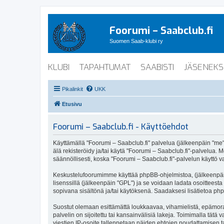
Foorumi – Saabclub.fi
Suomen Saab-klubi ry
KLUBI
TAPAHTUMAT
SAABISTI
JÄSENEKS
Pikalinkit
UKK
Etusivu
Foorumi – Saabclub.fi - Käyttöehdot
Käyttämällä "Foorumi – Saabclub.fi" palvelua (jälkeenpäin "me", 
älä rekisteröidy ja/tai käytä "Foorumi – Saabclub.fi"-palvel
säännöllisesti, koska "Foorumi – Saabclub.fi"-palvelun käyttö va
Keskustelufoorumimme käyttää phpBB-ohjelmistoa, (jälkeenpäin 
lisenssillä (jälkeenpäin "GPL") ja se voidaan ladata osoitteesta
sopivana sisältönä ja/tai käytöksenä. Saadaksesi lisätietoa php
Suostut olemaan esittämättä loukkaavaa, vihamielistä, epämoraa
palvelin on sijoitettu tai kansainvälisiä lakeja. Toimimalla tätä 
viestien IP-osoite tallennetaan näiden ehtojen noudattamisen tar