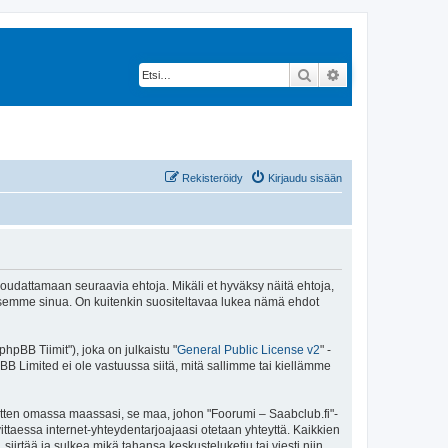
Etsi
Tarkennettu hak
Rekisteröidy
Kirjaudu sisään
 noudattamaan seuraavia ehtoja. Mikäli et hyväksy näitä ehtoja,
ksemme sinua. On kuitenkin suositeltavaa lukea nämä ehdot
pBB Tiimit"), joka on julkaistu "
General Public License v2
" -
BB Limited ei ole vastuussa siitä, mitä sallimme tai kiellämme
sitten omassa maassasi, se maa, johon "Foorumi – Saabclub.fi"-
arvittaessa internet-yhteydentarjoajaasi otetaan yhteyttä. Kaikkien
iirtää ja sulkea mikä tahansa keskusteluketju tai viesti niin