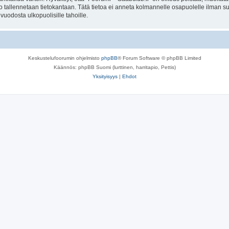
to tallennetaan tietokantaan. Tätä tietoa ei anneta kolmannelle osapuolelle ilman s
uodosta ulkopuolisille tahoille.
Keskustelufoorumin ohjelmisto
phpBB
® Forum Software © phpBB Limited
Käännös: phpBB Suomi (lurttinen, harritapio, Pettis)
Yksityisyys
|
Ehdot