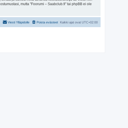
uostumustasi, mutta "Foorumi – Saabclub.fi" tai phpBB ei ole
Viesti Ylläpidolle
Poista evästeet
Kaikki ajat ovat
UTC+02:00