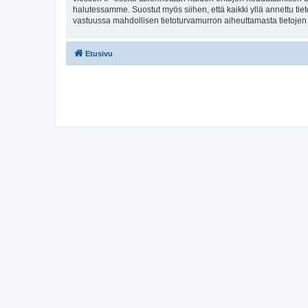
halutessamme. Suostut myös siihen, että kaikki yllä annettu tie
vastuussa mahdollisen tietoturvamurron aiheuttamasta tietojen v
Etusivu