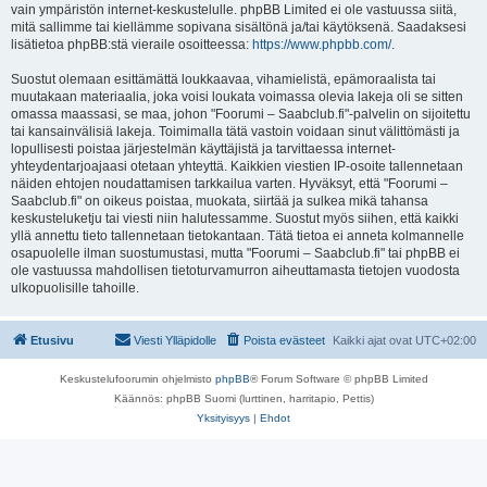
vain ympäristön internet-keskustelulle. phpBB Limited ei ole vastuussa siitä,
mitä sallimme tai kiellämme sopivana sisältönä ja/tai käytöksenä. Saadaksesi
lisätietoa phpBB:stä vieraile osoitteessa:
https://www.phpbb.com/
.
Suostut olemaan esittämättä loukkaavaa, vihamielistä, epämoraalista tai
muutakaan materiaalia, joka voisi loukata voimassa olevia lakeja oli se sitten
omassa maassasi, se maa, johon "Foorumi – Saabclub.fi"-palvelin on sijoitettu
tai kansainvälisiä lakeja. Toimimalla tätä vastoin voidaan sinut välittömästi ja
lopullisesti poistaa järjestelmän käyttäjistä ja tarvittaessa internet-
yhteydentarjoajaasi otetaan yhteyttä. Kaikkien viestien IP-osoite tallennetaan
näiden ehtojen noudattamisen tarkkailua varten. Hyväksyt, että "Foorumi –
Saabclub.fi" on oikeus poistaa, muokata, siirtää ja sulkea mikä tahansa
keskusteluketju tai viesti niin halutessamme. Suostut myös siihen, että kaikki
yllä annettu tieto tallennetaan tietokantaan. Tätä tietoa ei anneta kolmannelle
osapuolelle ilman suostumustasi, mutta "Foorumi – Saabclub.fi" tai phpBB ei
ole vastuussa mahdollisen tietoturvamurron aiheuttamasta tietojen vuodosta
ulkopuolisille tahoille.
Etusivu
Viesti Ylläpidolle
Poista evästeet
Kaikki ajat ovat
UTC+02:00
Keskustelufoorumin ohjelmisto
phpBB
® Forum Software © phpBB Limited
Käännös: phpBB Suomi (lurttinen, harritapio, Pettis)
Yksityisyys
|
Ehdot