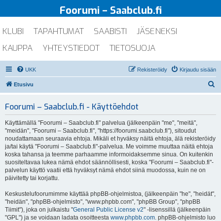
Foorumi – Saabclub.fi
KLUBI
TAPAHTUMAT
SAABISTI
JÄSENEKSI
KAUPPA
YHTEYSTIEDOT
TIETOSUOJA
UKK
Rekisteröidy
Kirjaudu sisään
E
Etusivu
t
Foorumi – Saabclub.fi - Käyttöehdot
s
i
Käyttämällä "Foorumi – Saabclub.fi" palvelua (jälkeenpäin "me", "meitä",
"meidän", "Foorumi – Saabclub.fi", "https://foorumi.saabclub.fi"), sitoudut
noudattamaan seuraavia ehtoja. Mikäli et hyväksy näitä ehtoja, älä rekisteröidy
ja/tai käytä "Foorumi – Saabclub.fi"-palvelua. Me voimme muuttaa näitä ehtoja
koska tahansa ja teemme parhaamme informoidaksemme sinua. On kuitenkin
suositeltavaa lukea nämä ehdot säännöllisesti, koska "Foorumi – Saabclub.fi"-
palvelun käyttö vaatii että hyväksyt nämä ehdot siinä muodossa, kuin ne on
päivitetty tai korjattu.
Keskustelufoorumimme käyttää phpBB-ohjelmistoa, (jälkeenpäin "he", "heidät",
"heidän", "phpBB-ohjelmisto", "www.phpbb.com", "phpBB Group", "phpBB
Tiimit"), joka on julkaistu "
General Public License v2
" -lisenssillä (jälkeenpäin
"GPL") ja se voidaan ladata osoitteesta
www.phpbb.com
. phpBB-ohjelmisto luo