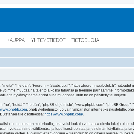
I
KAUPPA
YHTEYSTIEDOT
TIETOSUOJA
"meitä", "meidän", "Foorumi – Saabclub.fi", "https://foorumi.saabclub.fi"), sitoudut
ua. Me voimme muuttaa näitä ehtoja koska tahansa ja teemme parhaamme informoida
atii että hyväksyt nämä ehdot siinä muodossa, kuin ne on päivitetty tai korjattu.
"he", "heidät", "heidän", "phpBB-ohjelmisto", "www.phpbb.com", "phpBB Group", "ph
www.phpbb.com
. phpBB-ohjelmisto luo vain ympäristön internet-keskustelulle. php
BB:stä vieraile osoitteessa:
https://www.phpbb.com/
.
lista tai muutakaan materiaalia, joka voisi loukata voimassa olevia lakeja oli se 
vastoin voidaan sinut välittömästi ja lopullisesti poistaa järjestelmän käyttäjistä ja t
kkailua varten. Hyväksyt, että "Foorumi – Saabclub.fi" on oikeus poistaa, muokata, s