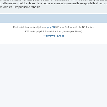
to tallennetaan tietokantaan. Tätä tietoa ei anneta kolmannelle osapuolelle ilman s
uodosta ulkopuolisille tahoille.
Keskustelufoorumin ohjelmisto
phpBB
® Forum Software © phpBB Limited
Käännös: phpBB Suomi (lurttinen, harritapio, Pettis)
Yksityisyys
|
Ehdot