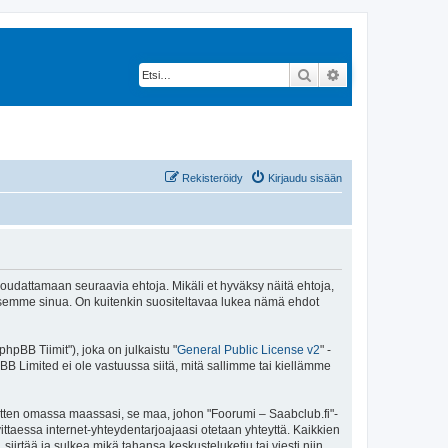
Etsi
Tarkennettu hak
Rekisteröidy
Kirjaudu sisään
 noudattamaan seuraavia ehtoja. Mikäli et hyväksy näitä ehtoja,
ksemme sinua. On kuitenkin suositeltavaa lukea nämä ehdot
pBB Tiimit"), joka on julkaistu "
General Public License v2
" -
BB Limited ei ole vastuussa siitä, mitä sallimme tai kiellämme
sitten omassa maassasi, se maa, johon "Foorumi – Saabclub.fi"-
arvittaessa internet-yhteydentarjoajaasi otetaan yhteyttä. Kaikkien
iirtää ja sulkea mikä tahansa keskusteluketju tai viesti niin