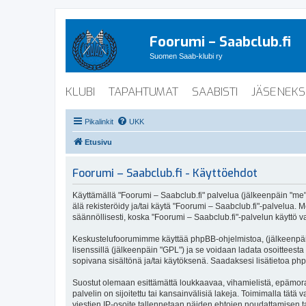
Foorumi – Saabclub.fi
Suomen Saab-klubi ry
KLUBI
TAPAHTUMAT
SAABISTI
JÄSENEKS
Pikalinkit
UKK
Etusivu
Foorumi – Saabclub.fi - Käyttöehdot
Käyttämällä "Foorumi – Saabclub.fi" palvelua (jälkeenpäin "me", 
älä rekisteröidy ja/tai käytä "Foorumi – Saabclub.fi"-palvel
säännöllisesti, koska "Foorumi – Saabclub.fi"-palvelun käyttö va
Keskustelufoorumimme käyttää phpBB-ohjelmistoa, (jälkeenpäin 
lisenssillä (jälkeenpäin "GPL") ja se voidaan ladata osoitteesta
sopivana sisältönä ja/tai käytöksenä. Saadaksesi lisätietoa php
Suostut olemaan esittämättä loukkaavaa, vihamielistä, epämoraa
palvelin on sijoitettu tai kansainvälisiä lakeja. Toimimalla tätä 
viestien IP-osoite tallennetaan näiden ehtojen noudattamisen tar