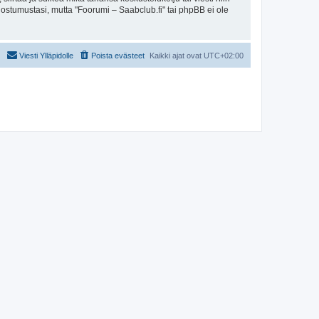
uostumustasi, mutta "Foorumi – Saabclub.fi" tai phpBB ei ole
Viesti Ylläpidolle
Poista evästeet
Kaikki ajat ovat
UTC+02:00