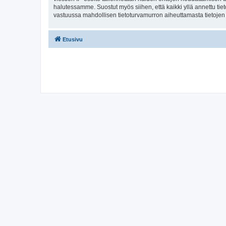
halutessamme. Suostut myös siihen, että kaikki yllä annettu tie
vastuussa mahdollisen tietoturvamurron aiheuttamasta tietojen v
Etusivu