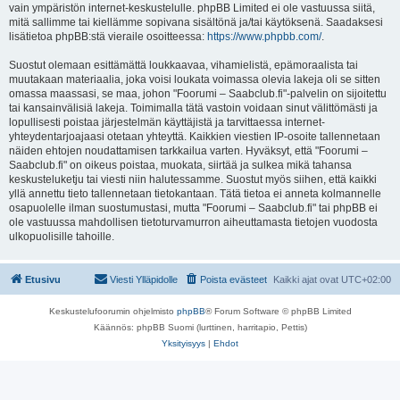
vain ympäristön internet-keskustelulle. phpBB Limited ei ole vastuussa siitä,
mitä sallimme tai kiellämme sopivana sisältönä ja/tai käytöksenä. Saadaksesi
lisätietoa phpBB:stä vieraile osoitteessa:
https://www.phpbb.com/
.
Suostut olemaan esittämättä loukkaavaa, vihamielistä, epämoraalista tai
muutakaan materiaalia, joka voisi loukata voimassa olevia lakeja oli se sitten
omassa maassasi, se maa, johon "Foorumi – Saabclub.fi"-palvelin on sijoitettu
tai kansainvälisiä lakeja. Toimimalla tätä vastoin voidaan sinut välittömästi ja
lopullisesti poistaa järjestelmän käyttäjistä ja tarvittaessa internet-
yhteydentarjoajaasi otetaan yhteyttä. Kaikkien viestien IP-osoite tallennetaan
näiden ehtojen noudattamisen tarkkailua varten. Hyväksyt, että "Foorumi –
Saabclub.fi" on oikeus poistaa, muokata, siirtää ja sulkea mikä tahansa
keskusteluketju tai viesti niin halutessamme. Suostut myös siihen, että kaikki
yllä annettu tieto tallennetaan tietokantaan. Tätä tietoa ei anneta kolmannelle
osapuolelle ilman suostumustasi, mutta "Foorumi – Saabclub.fi" tai phpBB ei
ole vastuussa mahdollisen tietoturvamurron aiheuttamasta tietojen vuodosta
ulkopuolisille tahoille.
Etusivu
Viesti Ylläpidolle
Poista evästeet
Kaikki ajat ovat
UTC+02:00
Keskustelufoorumin ohjelmisto
phpBB
® Forum Software © phpBB Limited
Käännös: phpBB Suomi (lurttinen, harritapio, Pettis)
Yksityisyys
|
Ehdot