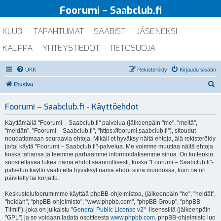
Foorumi – Saabclub.fi
KLUBI
TAPAHTUMAT
SAABISTI
JÄSENEKSI
KAUPPA
YHTEYSTIEDOT
TIETOSUOJA
UKK
Rekisteröidy
Kirjaudu sisään
E
Etusivu
t
Foorumi – Saabclub.fi - Käyttöehdot
s
i
Käyttämällä "Foorumi – Saabclub.fi" palvelua (jälkeenpäin "me", "meitä",
"meidän", "Foorumi – Saabclub.fi", "https://foorumi.saabclub.fi"), sitoudut
noudattamaan seuraavia ehtoja. Mikäli et hyväksy näitä ehtoja, älä rekisteröidy
ja/tai käytä "Foorumi – Saabclub.fi"-palvelua. Me voimme muuttaa näitä ehtoja
koska tahansa ja teemme parhaamme informoidaksemme sinua. On kuitenkin
suositeltavaa lukea nämä ehdot säännöllisesti, koska "Foorumi – Saabclub.fi"-
palvelun käyttö vaatii että hyväksyt nämä ehdot siinä muodossa, kuin ne on
päivitetty tai korjattu.
Keskustelufoorumimme käyttää phpBB-ohjelmistoa, (jälkeenpäin "he", "heidät",
"heidän", "phpBB-ohjelmisto", "www.phpbb.com", "phpBB Group", "phpBB
Tiimit"), joka on julkaistu "
General Public License v2
" -lisenssillä (jälkeenpäin
"GPL") ja se voidaan ladata osoitteesta
www.phpbb.com
. phpBB-ohjelmisto luo