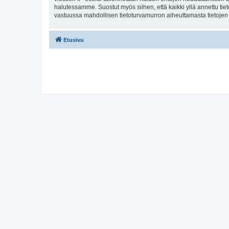
halutessamme. Suostut myös siihen, että kaikki yllä annettu tie
vastuussa mahdollisen tietoturvamurron aiheuttamasta tietojen v
Etusivu