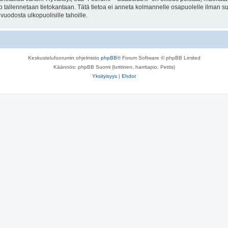
to tallennetaan tietokantaan. Tätä tietoa ei anneta kolmannelle osapuolelle ilman s
uodosta ulkopuolisille tahoille.
Keskustelufoorumin ohjelmisto
phpBB
® Forum Software © phpBB Limited
Käännös: phpBB Suomi (lurttinen, harritapio, Pettis)
Yksityisyys
|
Ehdot