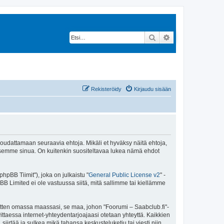
Etsi
Tarkennettu hak
Rekisteröidy
Kirjaudu sisään
 noudattamaan seuraavia ehtoja. Mikäli et hyväksy näitä ehtoja,
ksemme sinua. On kuitenkin suositeltavaa lukea nämä ehdot
pBB Tiimit"), joka on julkaistu "
General Public License v2
" -
BB Limited ei ole vastuussa siitä, mitä sallimme tai kiellämme
sitten omassa maassasi, se maa, johon "Foorumi – Saabclub.fi"-
arvittaessa internet-yhteydentarjoajaasi otetaan yhteyttä. Kaikkien
iirtää ja sulkea mikä tahansa keskusteluketju tai viesti niin