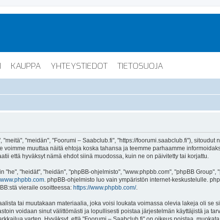
I
KAUPPA
YHTEYSTIEDOT
TIETOSUOJA
"meitä", "meidän", "Foorumi – Saabclub.fi", "https://foorumi.saabclub.fi"), sitoudut
ua. Me voimme muuttaa näitä ehtoja koska tahansa ja teemme parhaamme informoida
atii että hyväksyt nämä ehdot siinä muodossa, kuin ne on päivitetty tai korjattu.
"he", "heidät", "heidän", "phpBB-ohjelmisto", "www.phpbb.com", "phpBB Group", "ph
www.phpbb.com
. phpBB-ohjelmisto luo vain ympäristön internet-keskustelulle. php
BB:stä vieraile osoitteessa:
https://www.phpbb.com/
.
lista tai muutakaan materiaalia, joka voisi loukata voimassa olevia lakeja oli se 
vastoin voidaan sinut välittömästi ja lopullisesti poistaa järjestelmän käyttäjistä ja t
kkailua varten. Hyväksyt, että "Foorumi – Saabclub.fi" on oikeus poistaa, muokata, s