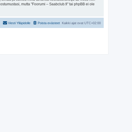
uostumustasi, mutta "Foorumi – Saabclub.fi" tai phpBB ei ole
Viesti Ylläpidolle
Poista evästeet
Kaikki ajat ovat
UTC+02:00