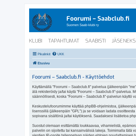
Foorumi – Saabclub.fi
Suomen Saab-klubi ry
KLUBI
TAPAHTUMAT
SAABISTI
JÄSENEKS
Pikalinkit
UKK
Etusivu
Foorumi – Saabclub.fi - Käyttöehdot
Käyttämällä "Foorumi – Saabclub.fi" palvelua (jälkeenpäin "me", 
älä rekisteröidy ja/tai käytä "Foorumi – Saabclub.fi"-palvel
säännöllisesti, koska "Foorumi – Saabclub.fi"-palvelun käyttö va
Keskustelufoorumimme käyttää phpBB-ohjelmistoa, (jälkeenpäin 
lisenssillä (jälkeenpäin "GPL") ja se voidaan ladata osoitteesta
sopivana sisältönä ja/tai käytöksenä. Saadaksesi lisätietoa php
Suostut olemaan esittämättä loukkaavaa, vihamielistä, epämoraa
palvelin on sijoitettu tai kansainvälisiä lakeja. Toimimalla tätä 
viestien IP-osoite tallennetaan näiden ehtojen noudattamisen tar