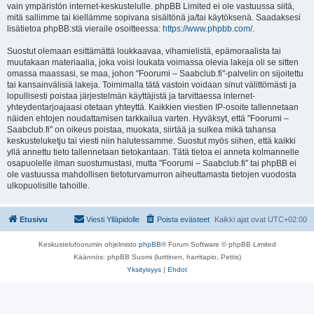
vain ympäristön internet-keskustelulle. phpBB Limited ei ole vastuussa siitä,
mitä sallimme tai kiellämme sopivana sisältönä ja/tai käytöksenä. Saadaksesi
lisätietoa phpBB:stä vieraile osoitteessa:
https://www.phpbb.com/
.
Suostut olemaan esittämättä loukkaavaa, vihamielistä, epämoraalista tai
muutakaan materiaalia, joka voisi loukata voimassa olevia lakeja oli se sitten
omassa maassasi, se maa, johon "Foorumi – Saabclub.fi"-palvelin on sijoitettu
tai kansainvälisiä lakeja. Toimimalla tätä vastoin voidaan sinut välittömästi ja
lopullisesti poistaa järjestelmän käyttäjistä ja tarvittaessa internet-
yhteydentarjoajaasi otetaan yhteyttä. Kaikkien viestien IP-osoite tallennetaan
näiden ehtojen noudattamisen tarkkailua varten. Hyväksyt, että "Foorumi –
Saabclub.fi" on oikeus poistaa, muokata, siirtää ja sulkea mikä tahansa
keskusteluketju tai viesti niin halutessamme. Suostut myös siihen, että kaikki
yllä annettu tieto tallennetaan tietokantaan. Tätä tietoa ei anneta kolmannelle
osapuolelle ilman suostumustasi, mutta "Foorumi – Saabclub.fi" tai phpBB ei
ole vastuussa mahdollisen tietoturvamurron aiheuttamasta tietojen vuodosta
ulkopuolisille tahoille.
Etusivu
Viesti Ylläpidolle
Poista evästeet
Kaikki ajat ovat
UTC+02:00
Keskustelufoorumin ohjelmisto
phpBB
® Forum Software © phpBB Limited
Käännös: phpBB Suomi (lurttinen, harritapio, Pettis)
Yksityisyys
|
Ehdot