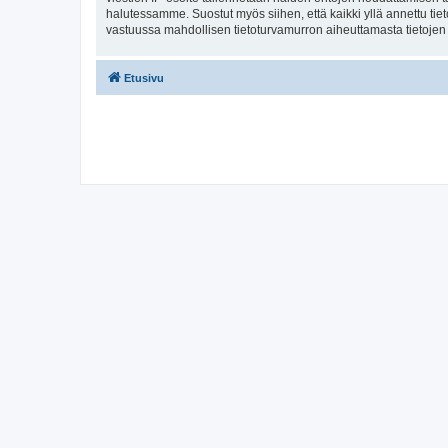
halutessamme. Suostut myös siihen, että kaikki yllä annettu tie
vastuussa mahdollisen tietoturvamurron aiheuttamasta tietojen v
Etusivu