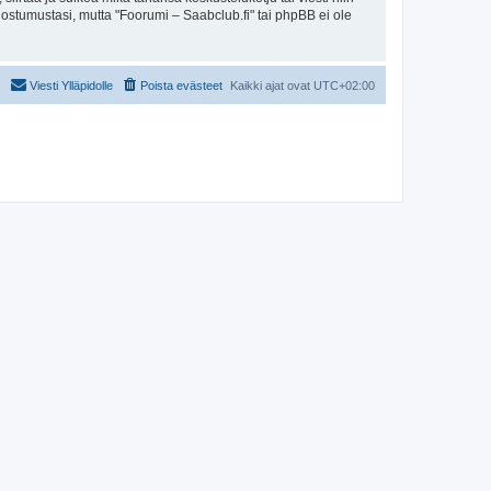
uostumustasi, mutta "Foorumi – Saabclub.fi" tai phpBB ei ole
Viesti Ylläpidolle
Poista evästeet
Kaikki ajat ovat
UTC+02:00