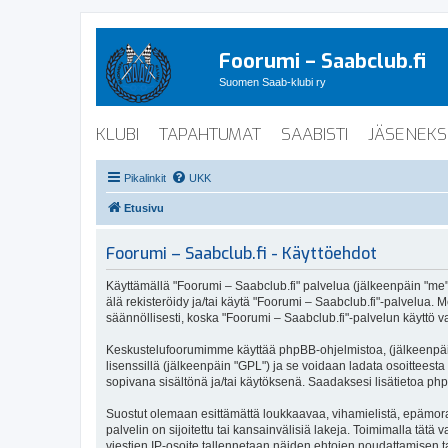
Foorumi – Saabclub.fi
Suomen Saab-klubi ry
KLUBI
TAPAHTUMAT
SAABISTI
JÄSENEKS
Pikalinkit
UKK
Etusivu
Foorumi – Saabclub.fi - Käyttöehdot
Käyttämällä "Foorumi – Saabclub.fi" palvelua (jälkeenpäin "me", 
älä rekisteröidy ja/tai käytä "Foorumi – Saabclub.fi"-palvel
säännöllisesti, koska "Foorumi – Saabclub.fi"-palvelun käyttö va
Keskustelufoorumimme käyttää phpBB-ohjelmistoa, (jälkeenpäin 
lisenssillä (jälkeenpäin "GPL") ja se voidaan ladata osoitteesta
sopivana sisältönä ja/tai käytöksenä. Saadaksesi lisätietoa php
Suostut olemaan esittämättä loukkaavaa, vihamielistä, epämoraa
palvelin on sijoitettu tai kansainvälisiä lakeja. Toimimalla tätä 
viestien IP-osoite tallennetaan näiden ehtojen noudattamisen tar