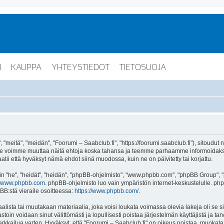
I
KAUPPA
YHTEYSTIEDOT
TIETOSUOJA
"meitä", "meidän", "Foorumi – Saabclub.fi", "https://foorumi.saabclub.fi"), sitoudut
ua. Me voimme muuttaa näitä ehtoja koska tahansa ja teemme parhaamme informoida
atii että hyväksyt nämä ehdot siinä muodossa, kuin ne on päivitetty tai korjattu.
"he", "heidät", "heidän", "phpBB-ohjelmisto", "www.phpbb.com", "phpBB Group", "ph
www.phpbb.com
. phpBB-ohjelmisto luo vain ympäristön internet-keskustelulle. php
BB:stä vieraile osoitteessa:
https://www.phpbb.com/
.
lista tai muutakaan materiaalia, joka voisi loukata voimassa olevia lakeja oli se 
vastoin voidaan sinut välittömästi ja lopullisesti poistaa järjestelmän käyttäjistä ja t
kkailua varten. Hyväksyt, että "Foorumi – Saabclub.fi" on oikeus poistaa, muokata, s