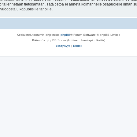
to tallennetaan tietokantaan. Tätä tietoa ei anneta kolmannelle osapuolelle ilman s
uodosta ulkopuolisille tahoille.
Keskustelufoorumin ohjelmisto
phpBB
® Forum Software © phpBB Limited
Käännös: phpBB Suomi (lurttinen, harritapio, Pettis)
Yksityisyys
|
Ehdot