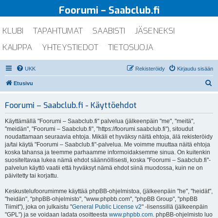
Foorumi – Saabclub.fi
KLUBI
TAPAHTUMAT
SAABISTI
JÄSENEKSI
KAUPPA
YHTEYSTIEDOT
TIETOSUOJA
UKK
Rekisteröidy
Kirjaudu sisään
E
Etusivu
t
Foorumi – Saabclub.fi - Käyttöehdot
s
i
Käyttämällä "Foorumi – Saabclub.fi" palvelua (jälkeenpäin "me", "meitä",
"meidän", "Foorumi – Saabclub.fi", "https://foorumi.saabclub.fi"), sitoudut
noudattamaan seuraavia ehtoja. Mikäli et hyväksy näitä ehtoja, älä rekisteröidy
ja/tai käytä "Foorumi – Saabclub.fi"-palvelua. Me voimme muuttaa näitä ehtoja
koska tahansa ja teemme parhaamme informoidaksemme sinua. On kuitenkin
suositeltavaa lukea nämä ehdot säännöllisesti, koska "Foorumi – Saabclub.fi"-
palvelun käyttö vaatii että hyväksyt nämä ehdot siinä muodossa, kuin ne on
päivitetty tai korjattu.
Keskustelufoorumimme käyttää phpBB-ohjelmistoa, (jälkeenpäin "he", "heidät",
"heidän", "phpBB-ohjelmisto", "www.phpbb.com", "phpBB Group", "phpBB
Tiimit"), joka on julkaistu "
General Public License v2
" -lisenssillä (jälkeenpäin
"GPL") ja se voidaan ladata osoitteesta
www.phpbb.com
. phpBB-ohjelmisto luo