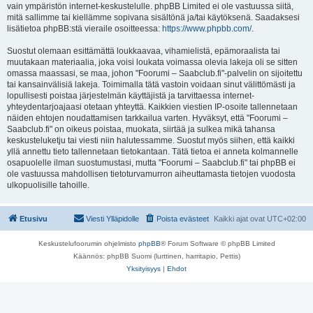
vain ympäristön internet-keskustelulle. phpBB Limited ei ole vastuussa siitä,
mitä sallimme tai kiellämme sopivana sisältönä ja/tai käytöksenä. Saadaksesi
lisätietoa phpBB:stä vieraile osoitteessa:
https://www.phpbb.com/
.
Suostut olemaan esittämättä loukkaavaa, vihamielistä, epämoraalista tai
muutakaan materiaalia, joka voisi loukata voimassa olevia lakeja oli se sitten
omassa maassasi, se maa, johon "Foorumi – Saabclub.fi"-palvelin on sijoitettu
tai kansainvälisiä lakeja. Toimimalla tätä vastoin voidaan sinut välittömästi ja
lopullisesti poistaa järjestelmän käyttäjistä ja tarvittaessa internet-
yhteydentarjoajaasi otetaan yhteyttä. Kaikkien viestien IP-osoite tallennetaan
näiden ehtojen noudattamisen tarkkailua varten. Hyväksyt, että "Foorumi –
Saabclub.fi" on oikeus poistaa, muokata, siirtää ja sulkea mikä tahansa
keskusteluketju tai viesti niin halutessamme. Suostut myös siihen, että kaikki
yllä annettu tieto tallennetaan tietokantaan. Tätä tietoa ei anneta kolmannelle
osapuolelle ilman suostumustasi, mutta "Foorumi – Saabclub.fi" tai phpBB ei
ole vastuussa mahdollisen tietoturvamurron aiheuttamasta tietojen vuodosta
ulkopuolisille tahoille.
Etusivu
Viesti Ylläpidolle
Poista evästeet
Kaikki ajat ovat
UTC+02:00
Keskustelufoorumin ohjelmisto
phpBB
® Forum Software © phpBB Limited
Käännös: phpBB Suomi (lurttinen, harritapio, Pettis)
Yksityisyys
|
Ehdot