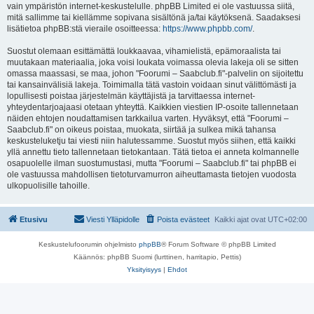
vain ympäristön internet-keskustelulle. phpBB Limited ei ole vastuussa siitä,
mitä sallimme tai kiellämme sopivana sisältönä ja/tai käytöksenä. Saadaksesi
lisätietoa phpBB:stä vieraile osoitteessa:
https://www.phpbb.com/
.
Suostut olemaan esittämättä loukkaavaa, vihamielistä, epämoraalista tai
muutakaan materiaalia, joka voisi loukata voimassa olevia lakeja oli se sitten
omassa maassasi, se maa, johon "Foorumi – Saabclub.fi"-palvelin on sijoitettu
tai kansainvälisiä lakeja. Toimimalla tätä vastoin voidaan sinut välittömästi ja
lopullisesti poistaa järjestelmän käyttäjistä ja tarvittaessa internet-
yhteydentarjoajaasi otetaan yhteyttä. Kaikkien viestien IP-osoite tallennetaan
näiden ehtojen noudattamisen tarkkailua varten. Hyväksyt, että "Foorumi –
Saabclub.fi" on oikeus poistaa, muokata, siirtää ja sulkea mikä tahansa
keskusteluketju tai viesti niin halutessamme. Suostut myös siihen, että kaikki
yllä annettu tieto tallennetaan tietokantaan. Tätä tietoa ei anneta kolmannelle
osapuolelle ilman suostumustasi, mutta "Foorumi – Saabclub.fi" tai phpBB ei
ole vastuussa mahdollisen tietoturvamurron aiheuttamasta tietojen vuodosta
ulkopuolisille tahoille.
Etusivu
Viesti Ylläpidolle
Poista evästeet
Kaikki ajat ovat
UTC+02:00
Keskustelufoorumin ohjelmisto
phpBB
® Forum Software © phpBB Limited
Käännös: phpBB Suomi (lurttinen, harritapio, Pettis)
Yksityisyys
|
Ehdot