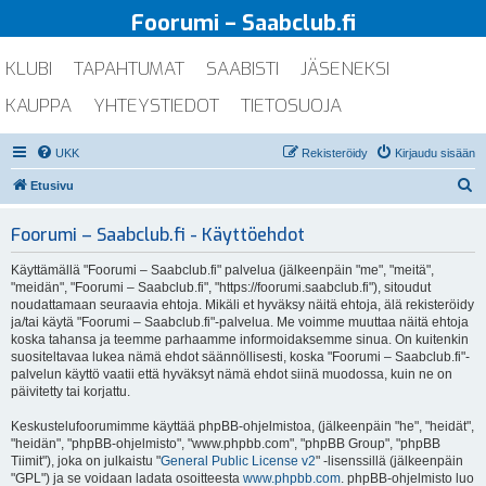
Foorumi – Saabclub.fi
KLUBI
TAPAHTUMAT
SAABISTI
JÄSENEKSI
KAUPPA
YHTEYSTIEDOT
TIETOSUOJA
UKK
Rekisteröidy
Kirjaudu sisään
E
Etusivu
t
Foorumi – Saabclub.fi - Käyttöehdot
s
i
Käyttämällä "Foorumi – Saabclub.fi" palvelua (jälkeenpäin "me", "meitä",
"meidän", "Foorumi – Saabclub.fi", "https://foorumi.saabclub.fi"), sitoudut
noudattamaan seuraavia ehtoja. Mikäli et hyväksy näitä ehtoja, älä rekisteröidy
ja/tai käytä "Foorumi – Saabclub.fi"-palvelua. Me voimme muuttaa näitä ehtoja
koska tahansa ja teemme parhaamme informoidaksemme sinua. On kuitenkin
suositeltavaa lukea nämä ehdot säännöllisesti, koska "Foorumi – Saabclub.fi"-
palvelun käyttö vaatii että hyväksyt nämä ehdot siinä muodossa, kuin ne on
päivitetty tai korjattu.
Keskustelufoorumimme käyttää phpBB-ohjelmistoa, (jälkeenpäin "he", "heidät",
"heidän", "phpBB-ohjelmisto", "www.phpbb.com", "phpBB Group", "phpBB
Tiimit"), joka on julkaistu "
General Public License v2
" -lisenssillä (jälkeenpäin
"GPL") ja se voidaan ladata osoitteesta
www.phpbb.com
. phpBB-ohjelmisto luo