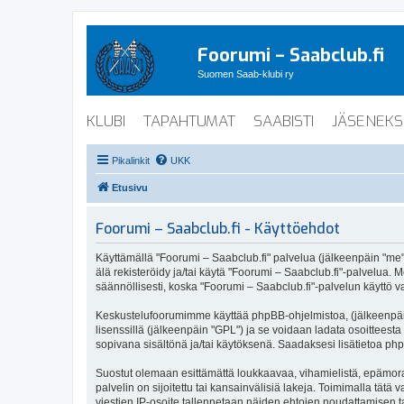
Foorumi – Saabclub.fi
Suomen Saab-klubi ry
KLUBI
TAPAHTUMAT
SAABISTI
JÄSENEKS
Pikalinkit
UKK
Etusivu
Foorumi – Saabclub.fi - Käyttöehdot
Käyttämällä "Foorumi – Saabclub.fi" palvelua (jälkeenpäin "me", 
älä rekisteröidy ja/tai käytä "Foorumi – Saabclub.fi"-palvel
säännöllisesti, koska "Foorumi – Saabclub.fi"-palvelun käyttö va
Keskustelufoorumimme käyttää phpBB-ohjelmistoa, (jälkeenpäin 
lisenssillä (jälkeenpäin "GPL") ja se voidaan ladata osoitteesta
sopivana sisältönä ja/tai käytöksenä. Saadaksesi lisätietoa php
Suostut olemaan esittämättä loukkaavaa, vihamielistä, epämoraa
palvelin on sijoitettu tai kansainvälisiä lakeja. Toimimalla tätä 
viestien IP-osoite tallennetaan näiden ehtojen noudattamisen tar