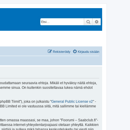
Etsi
Tarkennettu hak
Rekisteröidy
Kirjaudu sisään
 noudattamaan seuraavia ehtoja. Mikäli et hyväksy näitä ehtoja,
ksemme sinua. On kuitenkin suositeltavaa lukea nämä ehdot
pBB Tiimit"), joka on julkaistu "
General Public License v2
" -
BB Limited ei ole vastuussa siitä, mitä sallimme tai kiellämme
sitten omassa maassasi, se maa, johon "Foorumi – Saabclub.fi"-
arvittaessa internet-yhteydentarjoajaasi otetaan yhteyttä. Kaikkien
iirtää ja sulkea mikä tahansa keskusteluketju tai viesti niin