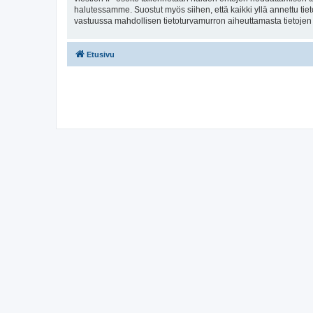
halutessamme. Suostut myös siihen, että kaikki yllä annettu tie
vastuussa mahdollisen tietoturvamurron aiheuttamasta tietojen v
Etusivu