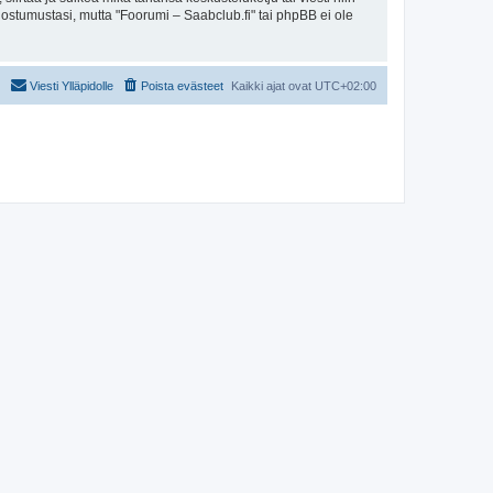
uostumustasi, mutta "Foorumi – Saabclub.fi" tai phpBB ei ole
Viesti Ylläpidolle
Poista evästeet
Kaikki ajat ovat
UTC+02:00