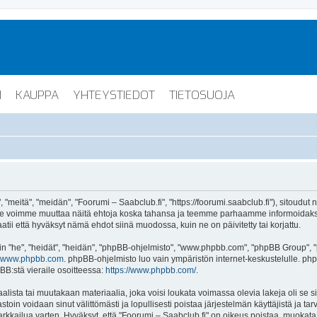
I
KAUPPA
YHTEYSTIEDOT
TIETOSUOJA
"meitä", "meidän", "Foorumi – Saabclub.fi", "https://foorumi.saabclub.fi"), sitoudut
ua. Me voimme muuttaa näitä ehtoja koska tahansa ja teemme parhaamme informoida
atii että hyväksyt nämä ehdot siinä muodossa, kuin ne on päivitetty tai korjattu.
"he", "heidät", "heidän", "phpBB-ohjelmisto", "www.phpbb.com", "phpBB Group", "ph
www.phpbb.com
. phpBB-ohjelmisto luo vain ympäristön internet-keskustelulle. php
BB:stä vieraile osoitteessa:
https://www.phpbb.com/
.
lista tai muutakaan materiaalia, joka voisi loukata voimassa olevia lakeja oli se 
vastoin voidaan sinut välittömästi ja lopullisesti poistaa järjestelmän käyttäjistä ja t
kkailua varten. Hyväksyt, että "Foorumi – Saabclub.fi" on oikeus poistaa, muokata, s