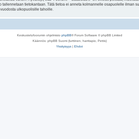
to tallennetaan tietokantaan. Tätä tietoa ei anneta kolmannelle osapuolelle ilman s
uodosta ulkopuolisille tahoille.
Keskustelufoorumin ohjelmisto
phpBB
® Forum Software © phpBB Limited
Käännös: phpBB Suomi (lurttinen, harritapio, Pettis)
Yksityisyys
|
Ehdot