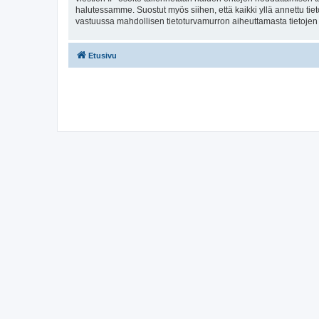
halutessamme. Suostut myös siihen, että kaikki yllä annettu tie
vastuussa mahdollisen tietoturvamurron aiheuttamasta tietojen v
Etusivu