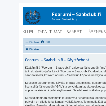
Foorumi – Saabclub.fi
Suomen Saab-klubi ry
KLUBI
TAPAHTUMAT
SAABISTI
JÄSENEKS
Pikalinkit
UKK
Etusivu
Foorumi – Saabclub.fi - Käyttöehdot
Käyttämällä "Foorumi – Saabclub.fi" palvelua (jälkeenpäin "me", 
älä rekisteröidy ja/tai käytä "Foorumi – Saabclub.fi"-palvel
säännöllisesti, koska "Foorumi – Saabclub.fi"-palvelun käyttö va
Keskustelufoorumimme käyttää phpBB-ohjelmistoa, (jälkeenpäin 
lisenssillä (jälkeenpäin "GPL") ja se voidaan ladata osoitteesta
sopivana sisältönä ja/tai käytöksenä. Saadaksesi lisätietoa php
Suostut olemaan esittämättä loukkaavaa, vihamielistä, epämoraa
palvelin on sijoitettu tai kansainvälisiä lakeja. Toimimalla tätä 
viestien IP-osoite tallennetaan näiden ehtojen noudattamisen tar