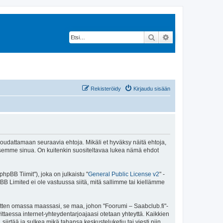
Etsi
Tarkennettu hak
Rekisteröidy
Kirjaudu sisään
 noudattamaan seuraavia ehtoja. Mikäli et hyväksy näitä ehtoja,
ksemme sinua. On kuitenkin suositeltavaa lukea nämä ehdot
pBB Tiimit"), joka on julkaistu "
General Public License v2
" -
BB Limited ei ole vastuussa siitä, mitä sallimme tai kiellämme
sitten omassa maassasi, se maa, johon "Foorumi – Saabclub.fi"-
arvittaessa internet-yhteydentarjoajaasi otetaan yhteyttä. Kaikkien
iirtää ja sulkea mikä tahansa keskusteluketju tai viesti niin