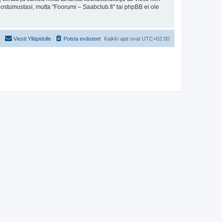
uostumustasi, mutta "Foorumi – Saabclub.fi" tai phpBB ei ole
Viesti Ylläpidolle
Poista evästeet
Kaikki ajat ovat
UTC+02:00