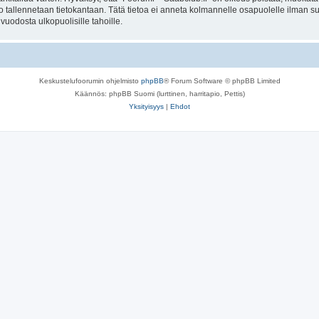
to tallennetaan tietokantaan. Tätä tietoa ei anneta kolmannelle osapuolelle ilman s
uodosta ulkopuolisille tahoille.
Keskustelufoorumin ohjelmisto
phpBB
® Forum Software © phpBB Limited
Käännös: phpBB Suomi (lurttinen, harritapio, Pettis)
Yksityisyys
|
Ehdot