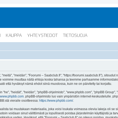
I
KAUPPA
YHTEYSTIEDOT
TIETOSUOJA
"meitä", "meidän", "Foorumi – Saabclub.fi", "https://foorumi.saabclub.fi"), sitoudut
ua. Me voimme muuttaa näitä ehtoja koska tahansa ja teemme parhaamme informoida
atii että hyväksyt nämä ehdot siinä muodossa, kuin ne on päivitetty tai korjattu.
"he", "heidät", "heidän", "phpBB-ohjelmisto", "www.phpbb.com", "phpBB Group", "ph
www.phpbb.com
. phpBB-ohjelmisto luo vain ympäristön internet-keskustelulle. php
BB:stä vieraile osoitteessa:
https://www.phpbb.com/
.
lista tai muutakaan materiaalia, joka voisi loukata voimassa olevia lakeja oli se 
vastoin voidaan sinut välittömästi ja lopullisesti poistaa järjestelmän käyttäjistä ja t
kkailua varten. Hyväksyt, että "Foorumi – Saabclub.fi" on oikeus poistaa, muokata, s