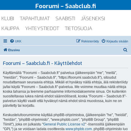
Foorumi – Saabclub.fi
KLUBI
TAPAHTUMAT
SAABISTI
JÄSENEKSI
KAUPPA
YHTEYSTIEDOT
TIETOSUOJA
UKK
Rekisteröidy
Kirjaudu sisään
E
Etusivu
t
Foorumi – Saabclub.fi - Käyttöehdot
s
i
Käyttämällä "Foorumi – Saabclub.fi" palvelua (jälkeenpäin "me", "meitä",
"meidän", "Foorumi – Saabclub.fi", "https://foorumi.saabclub.fi"), sitoudut
noudattamaan seuraavia ehtoja. Mikäli et hyväksy näitä ehtoja, älä rekisteröidy
ja/tai käytä "Foorumi – Saabclub.fi"-palvelua. Me voimme muuttaa näitä ehtoja
koska tahansa ja teemme parhaamme informoidaksemme sinua. On kuitenkin
suositeltavaa lukea nämä ehdot säännöllisesti, koska "Foorumi – Saabclub.fi"-
palvelun käyttö vaatii että hyväksyt nämä ehdot siinä muodossa, kuin ne on
päivitetty tai korjattu.
Keskustelufoorumimme käyttää phpBB-ohjelmistoa, (jälkeenpäin "he", "heidät",
"heidän", "phpBB-ohjelmisto", "www.phpbb.com", "phpBB Group", "phpBB
Tiimit"), joka on julkaistu "
General Public License v2
" -lisenssillä (jälkeenpäin
"GPL") ja se voidaan ladata osoitteesta
www.phpbb.com
. phpBB-ohjelmisto luo