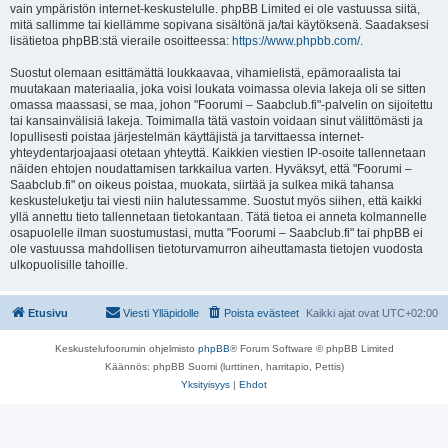
vain ympäristön internet-keskustelulle. phpBB Limited ei ole vastuussa siitä,
mitä sallimme tai kiellämme sopivana sisältönä ja/tai käytöksenä. Saadaksesi
lisätietoa phpBB:stä vieraile osoitteessa:
https://www.phpbb.com/
.
Suostut olemaan esittämättä loukkaavaa, vihamielistä, epämoraalista tai
muutakaan materiaalia, joka voisi loukata voimassa olevia lakeja oli se sitten
omassa maassasi, se maa, johon "Foorumi – Saabclub.fi"-palvelin on sijoitettu
tai kansainvälisiä lakeja. Toimimalla tätä vastoin voidaan sinut välittömästi ja
lopullisesti poistaa järjestelmän käyttäjistä ja tarvittaessa internet-
yhteydentarjoajaasi otetaan yhteyttä. Kaikkien viestien IP-osoite tallennetaan
näiden ehtojen noudattamisen tarkkailua varten. Hyväksyt, että "Foorumi –
Saabclub.fi" on oikeus poistaa, muokata, siirtää ja sulkea mikä tahansa
keskusteluketju tai viesti niin halutessamme. Suostut myös siihen, että kaikki
yllä annettu tieto tallennetaan tietokantaan. Tätä tietoa ei anneta kolmannelle
osapuolelle ilman suostumustasi, mutta "Foorumi – Saabclub.fi" tai phpBB ei
ole vastuussa mahdollisen tietoturvamurron aiheuttamasta tietojen vuodosta
ulkopuolisille tahoille.
Etusivu
Viesti Ylläpidolle
Poista evästeet
Kaikki ajat ovat
UTC+02:00
Keskustelufoorumin ohjelmisto
phpBB
® Forum Software © phpBB Limited
Käännös: phpBB Suomi (lurttinen, harritapio, Pettis)
Yksityisyys
|
Ehdot