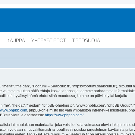
I
KAUPPA
YHTEYSTIEDOT
TIETOSUOJA
"meitä", "meidän", "Foorumi – Saabclub.fi", "https://foorumi.saabclub.fi"), sitoudut
ua. Me voimme muuttaa näitä ehtoja koska tahansa ja teemme parhaamme informoida
atii että hyväksyt nämä ehdot siinä muodossa, kuin ne on päivitetty tai korjattu.
"he", "heidät", "heidän", "phpBB-ohjelmisto", "www.phpbb.com", "phpBB Group", "ph
www.phpbb.com
. phpBB-ohjelmisto luo vain ympäristön internet-keskustelulle. php
BB:stä vieraile osoitteessa:
https://www.phpbb.com/
.
lista tai muutakaan materiaalia, joka voisi loukata voimassa olevia lakeja oli se 
vastoin voidaan sinut välittömästi ja lopullisesti poistaa järjestelmän käyttäjistä ja t
kkailua varten. Hyväksyt, että "Foorumi – Saabclub.fi" on oikeus poistaa, muokata, s