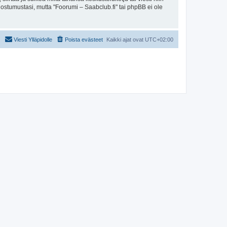
uostumustasi, mutta "Foorumi – Saabclub.fi" tai phpBB ei ole
Viesti Ylläpidolle
Poista evästeet
Kaikki ajat ovat
UTC+02:00