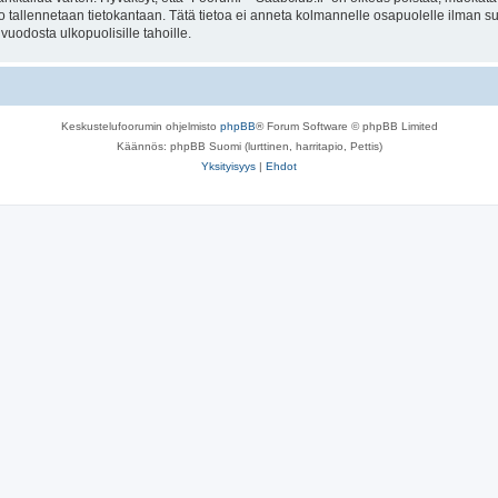
to tallennetaan tietokantaan. Tätä tietoa ei anneta kolmannelle osapuolelle ilman s
uodosta ulkopuolisille tahoille.
Keskustelufoorumin ohjelmisto
phpBB
® Forum Software © phpBB Limited
Käännös: phpBB Suomi (lurttinen, harritapio, Pettis)
Yksityisyys
|
Ehdot