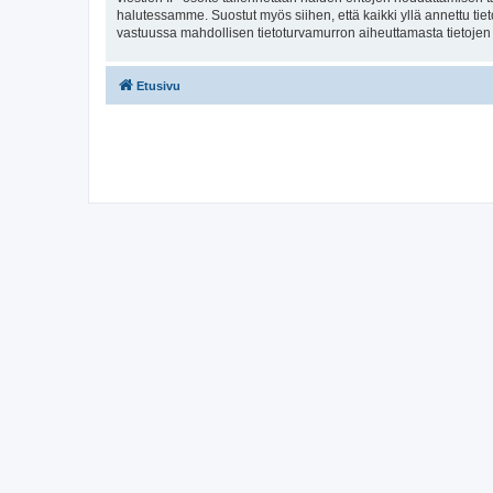
halutessamme. Suostut myös siihen, että kaikki yllä annettu tie
vastuussa mahdollisen tietoturvamurron aiheuttamasta tietojen v
Etusivu