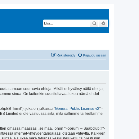
Etsi
Tarkennettu hak
Rekisteröidy
Kirjaudu sisään
 noudattamaan seuraavia ehtoja. Mikäli et hyväksy näitä ehtoja,
ksemme sinua. On kuitenkin suositeltavaa lukea nämä ehdot
pBB Tiimit"), joka on julkaistu "
General Public License v2
" -
BB Limited ei ole vastuussa siitä, mitä sallimme tai kiellämme
sitten omassa maassasi, se maa, johon "Foorumi – Saabclub.fi"-
arvittaessa internet-yhteydentarjoajaasi otetaan yhteyttä. Kaikkien
iirtää ja sulkea mikä tahansa keskusteluketju tai viesti niin