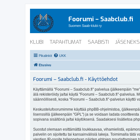
Foorumi – Saabclub.fi
Suomen Saab-klubi ry
KLUBI
TAPAHTUMAT
SAABISTI
JÄSENEKS
Pikalinkit
UKK
Etusivu
Foorumi – Saabclub.fi - Käyttöehdot
Käyttämällä "Foorumi – Saabclub.fi" palvelua (jälkeenpäin "me", 
älä rekisteröidy ja/tai käytä "Foorumi – Saabclub.fi"-palvel
säännöllisesti, koska "Foorumi – Saabclub.fi"-palvelun käyttö va
Keskustelufoorumimme käyttää phpBB-ohjelmistoa, (jälkeenpäin 
lisenssillä (jälkeenpäin "GPL") ja se voidaan ladata osoitteesta
sopivana sisältönä ja/tai käytöksenä. Saadaksesi lisätietoa php
Suostut olemaan esittämättä loukkaavaa, vihamielistä, epämoraa
palvelin on sijoitettu tai kansainvälisiä lakeja. Toimimalla tätä 
viestien IP-osoite tallennetaan näiden ehtojen noudattamisen tar