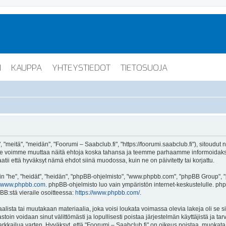
I
KAUPPA
YHTEYSTIEDOT
TIETOSUOJA
"meitä", "meidän", "Foorumi – Saabclub.fi", "https://foorumi.saabclub.fi"), sitoudut
ua. Me voimme muuttaa näitä ehtoja koska tahansa ja teemme parhaamme informoida
atii että hyväksyt nämä ehdot siinä muodossa, kuin ne on päivitetty tai korjattu.
"he", "heidät", "heidän", "phpBB-ohjelmisto", "www.phpbb.com", "phpBB Group", "ph
www.phpbb.com
. phpBB-ohjelmisto luo vain ympäristön internet-keskustelulle. php
BB:stä vieraile osoitteessa:
https://www.phpbb.com/
.
lista tai muutakaan materiaalia, joka voisi loukata voimassa olevia lakeja oli se 
vastoin voidaan sinut välittömästi ja lopullisesti poistaa järjestelmän käyttäjistä ja t
kkailua varten. Hyväksyt, että "Foorumi – Saabclub.fi" on oikeus poistaa, muokata, s