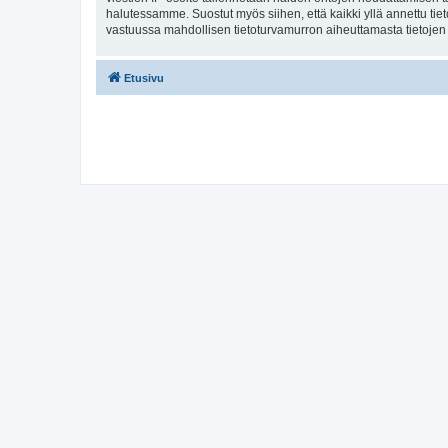
halutessamme. Suostut myös siihen, että kaikki yllä annettu tie
vastuussa mahdollisen tietoturvamurron aiheuttamasta tietojen v
Etusivu