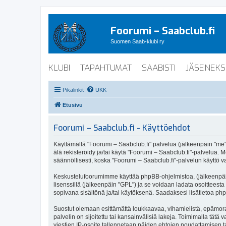
Foorumi – Saabclub.fi
Suomen Saab-klubi ry
KLUBI
TAPAHTUMAT
SAABISTI
JÄSENEKS
Pikalinkit
UKK
Etusivu
Foorumi – Saabclub.fi - Käyttöehdot
Käyttämällä "Foorumi – Saabclub.fi" palvelua (jälkeenpäin "me", 
älä rekisteröidy ja/tai käytä "Foorumi – Saabclub.fi"-palvel
säännöllisesti, koska "Foorumi – Saabclub.fi"-palvelun käyttö va
Keskustelufoorumimme käyttää phpBB-ohjelmistoa, (jälkeenpäin 
lisenssillä (jälkeenpäin "GPL") ja se voidaan ladata osoitteesta
sopivana sisältönä ja/tai käytöksenä. Saadaksesi lisätietoa php
Suostut olemaan esittämättä loukkaavaa, vihamielistä, epämoraa
palvelin on sijoitettu tai kansainvälisiä lakeja. Toimimalla tätä 
viestien IP-osoite tallennetaan näiden ehtojen noudattamisen tar