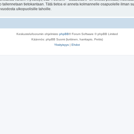
to tallennetaan tietokantaan. Tätä tietoa ei anneta kolmannelle osapuolelle ilman s
uodosta ulkopuolisille tahoille.
Keskustelufoorumin ohjelmisto
phpBB
® Forum Software © phpBB Limited
Käännös: phpBB Suomi (lurttinen, harritapio, Pettis)
Yksityisyys
|
Ehdot