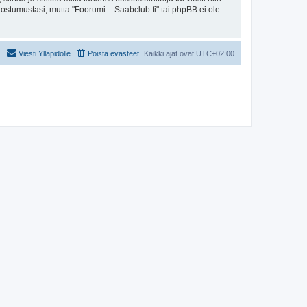
uostumustasi, mutta "Foorumi – Saabclub.fi" tai phpBB ei ole
Viesti Ylläpidolle
Poista evästeet
Kaikki ajat ovat
UTC+02:00