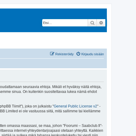
Etsi
Tarkennettu hak
Rekisteröidy
Kirjaudu sisään
 noudattamaan seuraavia ehtoja. Mikäli et hyväksy näitä ehtoja,
ksemme sinua. On kuitenkin suositeltavaa lukea nämä ehdot
pBB Tiimit"), joka on julkaistu "
General Public License v2
" -
BB Limited ei ole vastuussa siitä, mitä sallimme tai kiellämme
sitten omassa maassasi, se maa, johon "Foorumi – Saabclub.fi"-
arvittaessa internet-yhteydentarjoajaasi otetaan yhteyttä. Kaikkien
iirtää ja sulkea mikä tahansa keskusteluketju tai viesti niin