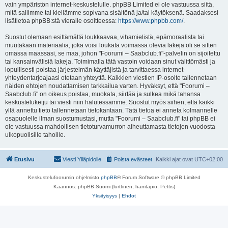
vain ympäristön internet-keskustelulle. phpBB Limited ei ole vastuussa siitä,
mitä sallimme tai kiellämme sopivana sisältönä ja/tai käytöksenä. Saadaksesi
lisätietoa phpBB:stä vieraile osoitteessa:
https://www.phpbb.com/
.
Suostut olemaan esittämättä loukkaavaa, vihamielistä, epämoraalista tai
muutakaan materiaalia, joka voisi loukata voimassa olevia lakeja oli se sitten
omassa maassasi, se maa, johon "Foorumi – Saabclub.fi"-palvelin on sijoitettu
tai kansainvälisiä lakeja. Toimimalla tätä vastoin voidaan sinut välittömästi ja
lopullisesti poistaa järjestelmän käyttäjistä ja tarvittaessa internet-
yhteydentarjoajaasi otetaan yhteyttä. Kaikkien viestien IP-osoite tallennetaan
näiden ehtojen noudattamisen tarkkailua varten. Hyväksyt, että "Foorumi –
Saabclub.fi" on oikeus poistaa, muokata, siirtää ja sulkea mikä tahansa
keskusteluketju tai viesti niin halutessamme. Suostut myös siihen, että kaikki
yllä annettu tieto tallennetaan tietokantaan. Tätä tietoa ei anneta kolmannelle
osapuolelle ilman suostumustasi, mutta "Foorumi – Saabclub.fi" tai phpBB ei
ole vastuussa mahdollisen tietoturvamurron aiheuttamasta tietojen vuodosta
ulkopuolisille tahoille.
Etusivu
Viesti Ylläpidolle
Poista evästeet
Kaikki ajat ovat
UTC+02:00
Keskustelufoorumin ohjelmisto
phpBB
® Forum Software © phpBB Limited
Käännös: phpBB Suomi (lurttinen, harritapio, Pettis)
Yksityisyys
|
Ehdot