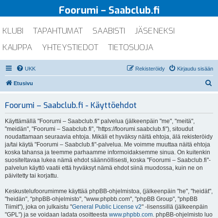
Foorumi – Saabclub.fi
KLUBI
TAPAHTUMAT
SAABISTI
JÄSENEKSI
KAUPPA
YHTEYSTIEDOT
TIETOSUOJA
UKK
Rekisteröidy
Kirjaudu sisään
E
Etusivu
t
Foorumi – Saabclub.fi - Käyttöehdot
s
i
Käyttämällä "Foorumi – Saabclub.fi" palvelua (jälkeenpäin "me", "meitä",
"meidän", "Foorumi – Saabclub.fi", "https://foorumi.saabclub.fi"), sitoudut
noudattamaan seuraavia ehtoja. Mikäli et hyväksy näitä ehtoja, älä rekisteröidy
ja/tai käytä "Foorumi – Saabclub.fi"-palvelua. Me voimme muuttaa näitä ehtoja
koska tahansa ja teemme parhaamme informoidaksemme sinua. On kuitenkin
suositeltavaa lukea nämä ehdot säännöllisesti, koska "Foorumi – Saabclub.fi"-
palvelun käyttö vaatii että hyväksyt nämä ehdot siinä muodossa, kuin ne on
päivitetty tai korjattu.
Keskustelufoorumimme käyttää phpBB-ohjelmistoa, (jälkeenpäin "he", "heidät",
"heidän", "phpBB-ohjelmisto", "www.phpbb.com", "phpBB Group", "phpBB
Tiimit"), joka on julkaistu "
General Public License v2
" -lisenssillä (jälkeenpäin
"GPL") ja se voidaan ladata osoitteesta
www.phpbb.com
. phpBB-ohjelmisto luo