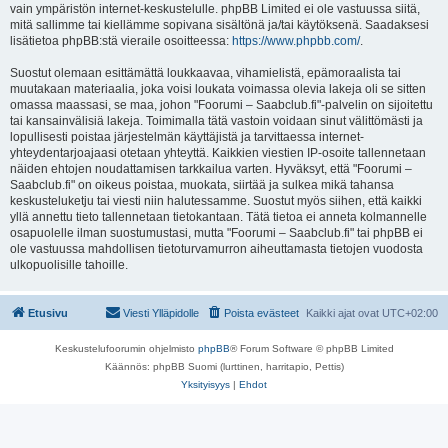
vain ympäristön internet-keskustelulle. phpBB Limited ei ole vastuussa siitä,
mitä sallimme tai kiellämme sopivana sisältönä ja/tai käytöksenä. Saadaksesi
lisätietoa phpBB:stä vieraile osoitteessa:
https://www.phpbb.com/
.
Suostut olemaan esittämättä loukkaavaa, vihamielistä, epämoraalista tai
muutakaan materiaalia, joka voisi loukata voimassa olevia lakeja oli se sitten
omassa maassasi, se maa, johon "Foorumi – Saabclub.fi"-palvelin on sijoitettu
tai kansainvälisiä lakeja. Toimimalla tätä vastoin voidaan sinut välittömästi ja
lopullisesti poistaa järjestelmän käyttäjistä ja tarvittaessa internet-
yhteydentarjoajaasi otetaan yhteyttä. Kaikkien viestien IP-osoite tallennetaan
näiden ehtojen noudattamisen tarkkailua varten. Hyväksyt, että "Foorumi –
Saabclub.fi" on oikeus poistaa, muokata, siirtää ja sulkea mikä tahansa
keskusteluketju tai viesti niin halutessamme. Suostut myös siihen, että kaikki
yllä annettu tieto tallennetaan tietokantaan. Tätä tietoa ei anneta kolmannelle
osapuolelle ilman suostumustasi, mutta "Foorumi – Saabclub.fi" tai phpBB ei
ole vastuussa mahdollisen tietoturvamurron aiheuttamasta tietojen vuodosta
ulkopuolisille tahoille.
Etusivu
Viesti Ylläpidolle
Poista evästeet
Kaikki ajat ovat
UTC+02:00
Keskustelufoorumin ohjelmisto
phpBB
® Forum Software © phpBB Limited
Käännös: phpBB Suomi (lurttinen, harritapio, Pettis)
Yksityisyys
|
Ehdot