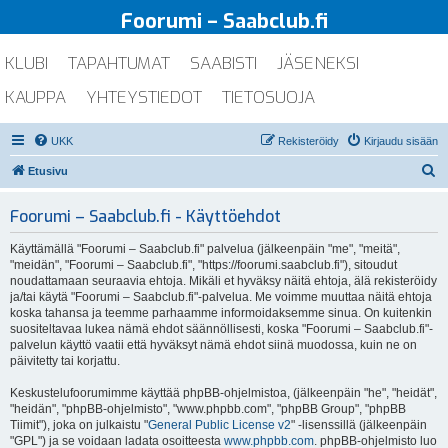
Foorumi – Saabclub.fi
KLUBI
TAPAHTUMAT
SAABISTI
JÄSENEKSI
KAUPPA
YHTEYSTIEDOT
TIETOSUOJA
UKK
Rekisteröidy
Kirjaudu sisään
E
Etusivu
t
Foorumi – Saabclub.fi - Käyttöehdot
s
i
Käyttämällä "Foorumi – Saabclub.fi" palvelua (jälkeenpäin "me", "meitä",
"meidän", "Foorumi – Saabclub.fi", "https://foorumi.saabclub.fi"), sitoudut
noudattamaan seuraavia ehtoja. Mikäli et hyväksy näitä ehtoja, älä rekisteröidy
ja/tai käytä "Foorumi – Saabclub.fi"-palvelua. Me voimme muuttaa näitä ehtoja
koska tahansa ja teemme parhaamme informoidaksemme sinua. On kuitenkin
suositeltavaa lukea nämä ehdot säännöllisesti, koska "Foorumi – Saabclub.fi"-
palvelun käyttö vaatii että hyväksyt nämä ehdot siinä muodossa, kuin ne on
päivitetty tai korjattu.
Keskustelufoorumimme käyttää phpBB-ohjelmistoa, (jälkeenpäin "he", "heidät",
"heidän", "phpBB-ohjelmisto", "www.phpbb.com", "phpBB Group", "phpBB
Tiimit"), joka on julkaistu "
General Public License v2
" -lisenssillä (jälkeenpäin
"GPL") ja se voidaan ladata osoitteesta
www.phpbb.com
. phpBB-ohjelmisto luo