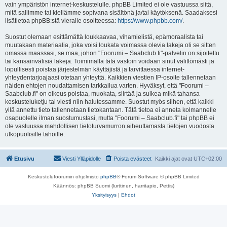
vain ympäristön internet-keskustelulle. phpBB Limited ei ole vastuussa siitä,
mitä sallimme tai kiellämme sopivana sisältönä ja/tai käytöksenä. Saadaksesi
lisätietoa phpBB:stä vieraile osoitteessa:
https://www.phpbb.com/
.
Suostut olemaan esittämättä loukkaavaa, vihamielistä, epämoraalista tai
muutakaan materiaalia, joka voisi loukata voimassa olevia lakeja oli se sitten
omassa maassasi, se maa, johon "Foorumi – Saabclub.fi"-palvelin on sijoitettu
tai kansainvälisiä lakeja. Toimimalla tätä vastoin voidaan sinut välittömästi ja
lopullisesti poistaa järjestelmän käyttäjistä ja tarvittaessa internet-
yhteydentarjoajaasi otetaan yhteyttä. Kaikkien viestien IP-osoite tallennetaan
näiden ehtojen noudattamisen tarkkailua varten. Hyväksyt, että "Foorumi –
Saabclub.fi" on oikeus poistaa, muokata, siirtää ja sulkea mikä tahansa
keskusteluketju tai viesti niin halutessamme. Suostut myös siihen, että kaikki
yllä annettu tieto tallennetaan tietokantaan. Tätä tietoa ei anneta kolmannelle
osapuolelle ilman suostumustasi, mutta "Foorumi – Saabclub.fi" tai phpBB ei
ole vastuussa mahdollisen tietoturvamurron aiheuttamasta tietojen vuodosta
ulkopuolisille tahoille.
Etusivu
Viesti Ylläpidolle
Poista evästeet
Kaikki ajat ovat
UTC+02:00
Keskustelufoorumin ohjelmisto
phpBB
® Forum Software © phpBB Limited
Käännös: phpBB Suomi (lurttinen, harritapio, Pettis)
Yksityisyys
|
Ehdot