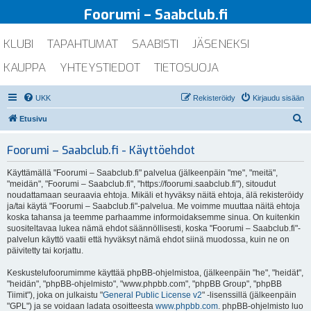
Foorumi – Saabclub.fi
KLUBI
TAPAHTUMAT
SAABISTI
JÄSENEKSI
KAUPPA
YHTEYSTIEDOT
TIETOSUOJA
UKK
Rekisteröidy
Kirjaudu sisään
E
Etusivu
t
Foorumi – Saabclub.fi - Käyttöehdot
s
i
Käyttämällä "Foorumi – Saabclub.fi" palvelua (jälkeenpäin "me", "meitä",
"meidän", "Foorumi – Saabclub.fi", "https://foorumi.saabclub.fi"), sitoudut
noudattamaan seuraavia ehtoja. Mikäli et hyväksy näitä ehtoja, älä rekisteröidy
ja/tai käytä "Foorumi – Saabclub.fi"-palvelua. Me voimme muuttaa näitä ehtoja
koska tahansa ja teemme parhaamme informoidaksemme sinua. On kuitenkin
suositeltavaa lukea nämä ehdot säännöllisesti, koska "Foorumi – Saabclub.fi"-
palvelun käyttö vaatii että hyväksyt nämä ehdot siinä muodossa, kuin ne on
päivitetty tai korjattu.
Keskustelufoorumimme käyttää phpBB-ohjelmistoa, (jälkeenpäin "he", "heidät",
"heidän", "phpBB-ohjelmisto", "www.phpbb.com", "phpBB Group", "phpBB
Tiimit"), joka on julkaistu "
General Public License v2
" -lisenssillä (jälkeenpäin
"GPL") ja se voidaan ladata osoitteesta
www.phpbb.com
. phpBB-ohjelmisto luo