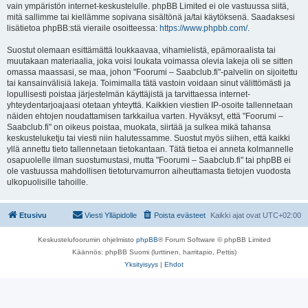
vain ympäristön internet-keskustelulle. phpBB Limited ei ole vastuussa siitä,
mitä sallimme tai kiellämme sopivana sisältönä ja/tai käytöksenä. Saadaksesi
lisätietoa phpBB:stä vieraile osoitteessa:
https://www.phpbb.com/
.
Suostut olemaan esittämättä loukkaavaa, vihamielistä, epämoraalista tai
muutakaan materiaalia, joka voisi loukata voimassa olevia lakeja oli se sitten
omassa maassasi, se maa, johon "Foorumi – Saabclub.fi"-palvelin on sijoitettu
tai kansainvälisiä lakeja. Toimimalla tätä vastoin voidaan sinut välittömästi ja
lopullisesti poistaa järjestelmän käyttäjistä ja tarvittaessa internet-
yhteydentarjoajaasi otetaan yhteyttä. Kaikkien viestien IP-osoite tallennetaan
näiden ehtojen noudattamisen tarkkailua varten. Hyväksyt, että "Foorumi –
Saabclub.fi" on oikeus poistaa, muokata, siirtää ja sulkea mikä tahansa
keskusteluketju tai viesti niin halutessamme. Suostut myös siihen, että kaikki
yllä annettu tieto tallennetaan tietokantaan. Tätä tietoa ei anneta kolmannelle
osapuolelle ilman suostumustasi, mutta "Foorumi – Saabclub.fi" tai phpBB ei
ole vastuussa mahdollisen tietoturvamurron aiheuttamasta tietojen vuodosta
ulkopuolisille tahoille.
Etusivu
Viesti Ylläpidolle
Poista evästeet
Kaikki ajat ovat
UTC+02:00
Keskustelufoorumin ohjelmisto
phpBB
® Forum Software © phpBB Limited
Käännös: phpBB Suomi (lurttinen, harritapio, Pettis)
Yksityisyys
|
Ehdot