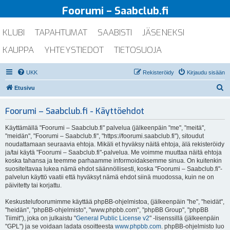
Foorumi – Saabclub.fi
KLUBI
TAPAHTUMAT
SAABISTI
JÄSENEKSI
KAUPPA
YHTEYSTIEDOT
TIETOSUOJA
UKK
Rekisteröidy
Kirjaudu sisään
E
Etusivu
t
Foorumi – Saabclub.fi - Käyttöehdot
s
i
Käyttämällä "Foorumi – Saabclub.fi" palvelua (jälkeenpäin "me", "meitä",
"meidän", "Foorumi – Saabclub.fi", "https://foorumi.saabclub.fi"), sitoudut
noudattamaan seuraavia ehtoja. Mikäli et hyväksy näitä ehtoja, älä rekisteröidy
ja/tai käytä "Foorumi – Saabclub.fi"-palvelua. Me voimme muuttaa näitä ehtoja
koska tahansa ja teemme parhaamme informoidaksemme sinua. On kuitenkin
suositeltavaa lukea nämä ehdot säännöllisesti, koska "Foorumi – Saabclub.fi"-
palvelun käyttö vaatii että hyväksyt nämä ehdot siinä muodossa, kuin ne on
päivitetty tai korjattu.
Keskustelufoorumimme käyttää phpBB-ohjelmistoa, (jälkeenpäin "he", "heidät",
"heidän", "phpBB-ohjelmisto", "www.phpbb.com", "phpBB Group", "phpBB
Tiimit"), joka on julkaistu "
General Public License v2
" -lisenssillä (jälkeenpäin
"GPL") ja se voidaan ladata osoitteesta
www.phpbb.com
. phpBB-ohjelmisto luo