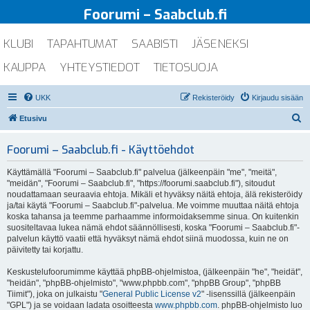
Foorumi – Saabclub.fi
KLUBI
TAPAHTUMAT
SAABISTI
JÄSENEKSI
KAUPPA
YHTEYSTIEDOT
TIETOSUOJA
UKK
Rekisteröidy
Kirjaudu sisään
E
Etusivu
t
Foorumi – Saabclub.fi - Käyttöehdot
s
i
Käyttämällä "Foorumi – Saabclub.fi" palvelua (jälkeenpäin "me", "meitä",
"meidän", "Foorumi – Saabclub.fi", "https://foorumi.saabclub.fi"), sitoudut
noudattamaan seuraavia ehtoja. Mikäli et hyväksy näitä ehtoja, älä rekisteröidy
ja/tai käytä "Foorumi – Saabclub.fi"-palvelua. Me voimme muuttaa näitä ehtoja
koska tahansa ja teemme parhaamme informoidaksemme sinua. On kuitenkin
suositeltavaa lukea nämä ehdot säännöllisesti, koska "Foorumi – Saabclub.fi"-
palvelun käyttö vaatii että hyväksyt nämä ehdot siinä muodossa, kuin ne on
päivitetty tai korjattu.
Keskustelufoorumimme käyttää phpBB-ohjelmistoa, (jälkeenpäin "he", "heidät",
"heidän", "phpBB-ohjelmisto", "www.phpbb.com", "phpBB Group", "phpBB
Tiimit"), joka on julkaistu "
General Public License v2
" -lisenssillä (jälkeenpäin
"GPL") ja se voidaan ladata osoitteesta
www.phpbb.com
. phpBB-ohjelmisto luo