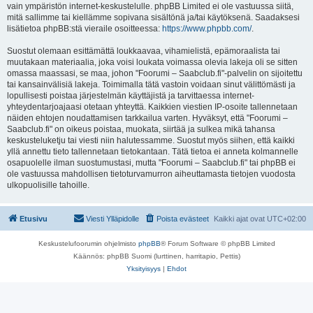
vain ympäristön internet-keskustelulle. phpBB Limited ei ole vastuussa siitä,
mitä sallimme tai kiellämme sopivana sisältönä ja/tai käytöksenä. Saadaksesi
lisätietoa phpBB:stä vieraile osoitteessa:
https://www.phpbb.com/
.
Suostut olemaan esittämättä loukkaavaa, vihamielistä, epämoraalista tai
muutakaan materiaalia, joka voisi loukata voimassa olevia lakeja oli se sitten
omassa maassasi, se maa, johon "Foorumi – Saabclub.fi"-palvelin on sijoitettu
tai kansainvälisiä lakeja. Toimimalla tätä vastoin voidaan sinut välittömästi ja
lopullisesti poistaa järjestelmän käyttäjistä ja tarvittaessa internet-
yhteydentarjoajaasi otetaan yhteyttä. Kaikkien viestien IP-osoite tallennetaan
näiden ehtojen noudattamisen tarkkailua varten. Hyväksyt, että "Foorumi –
Saabclub.fi" on oikeus poistaa, muokata, siirtää ja sulkea mikä tahansa
keskusteluketju tai viesti niin halutessamme. Suostut myös siihen, että kaikki
yllä annettu tieto tallennetaan tietokantaan. Tätä tietoa ei anneta kolmannelle
osapuolelle ilman suostumustasi, mutta "Foorumi – Saabclub.fi" tai phpBB ei
ole vastuussa mahdollisen tietoturvamurron aiheuttamasta tietojen vuodosta
ulkopuolisille tahoille.
Etusivu
Viesti Ylläpidolle
Poista evästeet
Kaikki ajat ovat
UTC+02:00
Keskustelufoorumin ohjelmisto
phpBB
® Forum Software © phpBB Limited
Käännös: phpBB Suomi (lurttinen, harritapio, Pettis)
Yksityisyys
|
Ehdot