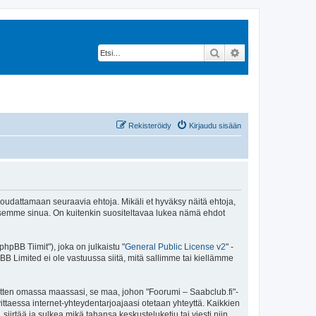
Etsi
Tarkennettu hak
Rekisteröidy
Kirjaudu sisään
 noudattamaan seuraavia ehtoja. Mikäli et hyväksy näitä ehtoja,
ksemme sinua. On kuitenkin suositeltavaa lukea nämä ehdot
pBB Tiimit"), joka on julkaistu "
General Public License v2
" -
BB Limited ei ole vastuussa siitä, mitä sallimme tai kiellämme
sitten omassa maassasi, se maa, johon "Foorumi – Saabclub.fi"-
arvittaessa internet-yhteydentarjoajaasi otetaan yhteyttä. Kaikkien
iirtää ja sulkea mikä tahansa keskusteluketju tai viesti niin