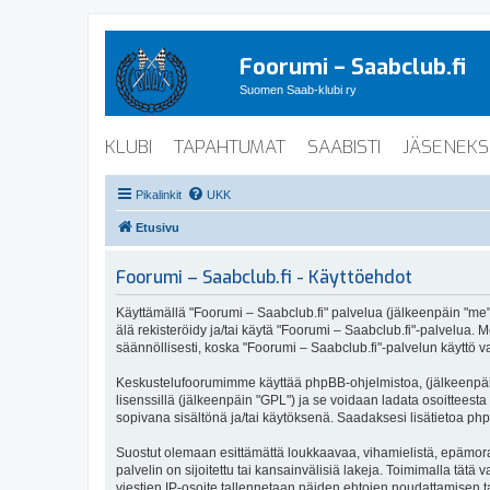
Foorumi – Saabclub.fi
Suomen Saab-klubi ry
KLUBI
TAPAHTUMAT
SAABISTI
JÄSENEKS
Pikalinkit
UKK
Etusivu
Foorumi – Saabclub.fi - Käyttöehdot
Käyttämällä "Foorumi – Saabclub.fi" palvelua (jälkeenpäin "me", 
älä rekisteröidy ja/tai käytä "Foorumi – Saabclub.fi"-palvel
säännöllisesti, koska "Foorumi – Saabclub.fi"-palvelun käyttö va
Keskustelufoorumimme käyttää phpBB-ohjelmistoa, (jälkeenpäin 
lisenssillä (jälkeenpäin "GPL") ja se voidaan ladata osoitteesta
sopivana sisältönä ja/tai käytöksenä. Saadaksesi lisätietoa php
Suostut olemaan esittämättä loukkaavaa, vihamielistä, epämoraa
palvelin on sijoitettu tai kansainvälisiä lakeja. Toimimalla tätä 
viestien IP-osoite tallennetaan näiden ehtojen noudattamisen tar