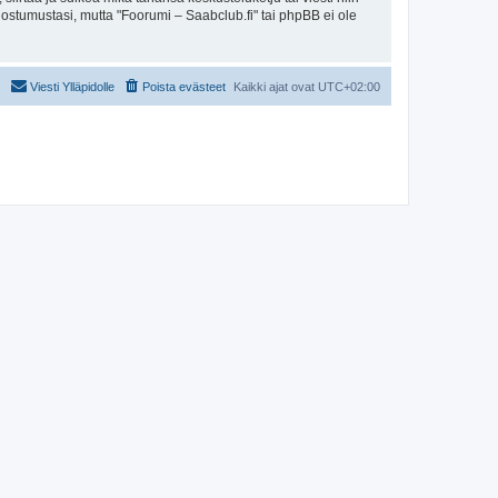
uostumustasi, mutta "Foorumi – Saabclub.fi" tai phpBB ei ole
Viesti Ylläpidolle
Poista evästeet
Kaikki ajat ovat
UTC+02:00