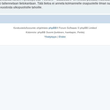
to tallennetaan tietokantaan. Tätä tietoa ei anneta kolmannelle osapuolelle ilman s
uodosta ulkopuolisille tahoille.
Keskustelufoorumin ohjelmisto
phpBB
® Forum Software © phpBB Limited
Käännös: phpBB Suomi (lurttinen, harritapio, Pettis)
Yksityisyys
|
Ehdot