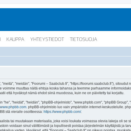
I
KAUPPA
YHTEYSTIEDOT
TIETOSUOJA
"meitä", "meidän", "Foorumi – Saabclub.fi", "https://foorumi.saabclub.fi"), sitoudut
ua. Me voimme muuttaa näitä ehtoja koska tahansa ja teemme parhaamme informoida
atii että hyväksyt nämä ehdot siinä muodossa, kuin ne on päivitetty tai korjattu.
"he", "heidät", "heidän", "phpBB-ohjelmisto", "www.phpbb.com", "phpBB Group", "ph
www.phpbb.com
. phpBB-ohjelmisto luo vain ympäristön internet-keskustelulle. php
BB:stä vieraile osoitteessa:
https://www.phpbb.com/
.
lista tai muutakaan materiaalia, joka voisi loukata voimassa olevia lakeja oli se 
vastoin voidaan sinut välittömästi ja lopullisesti poistaa järjestelmän käyttäjistä ja t
kkailua varten. Hyväksyt, että "Foorumi – Saabclub.fi" on oikeus poistaa, muokata, s