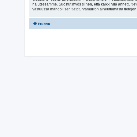
halutessamme. Suostut myös siihen, että kaikki yllä annettu tie
vastuussa mahdollisen tietoturvamurron aiheuttamasta tietojen v
Etusivu