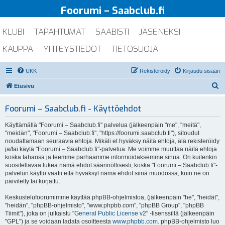
Foorumi – Saabclub.fi
KLUBI
TAPAHTUMAT
SAABISTI
JÄSENEKSI
KAUPPA
YHTEYSTIEDOT
TIETOSUOJA
UKK
Rekisteröidy
Kirjaudu sisään
E
Etusivu
t
Foorumi – Saabclub.fi - Käyttöehdot
s
i
Käyttämällä "Foorumi – Saabclub.fi" palvelua (jälkeenpäin "me", "meitä",
"meidän", "Foorumi – Saabclub.fi", "https://foorumi.saabclub.fi"), sitoudut
noudattamaan seuraavia ehtoja. Mikäli et hyväksy näitä ehtoja, älä rekisteröidy
ja/tai käytä "Foorumi – Saabclub.fi"-palvelua. Me voimme muuttaa näitä ehtoja
koska tahansa ja teemme parhaamme informoidaksemme sinua. On kuitenkin
suositeltavaa lukea nämä ehdot säännöllisesti, koska "Foorumi – Saabclub.fi"-
palvelun käyttö vaatii että hyväksyt nämä ehdot siinä muodossa, kuin ne on
päivitetty tai korjattu.
Keskustelufoorumimme käyttää phpBB-ohjelmistoa, (jälkeenpäin "he", "heidät",
"heidän", "phpBB-ohjelmisto", "www.phpbb.com", "phpBB Group", "phpBB
Tiimit"), joka on julkaistu "
General Public License v2
" -lisenssillä (jälkeenpäin
"GPL") ja se voidaan ladata osoitteesta
www.phpbb.com
. phpBB-ohjelmisto luo