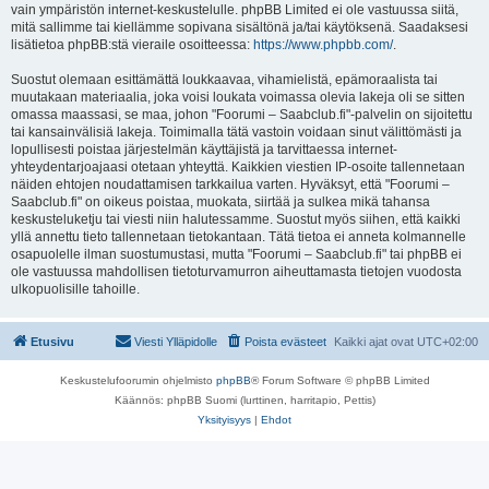
vain ympäristön internet-keskustelulle. phpBB Limited ei ole vastuussa siitä,
mitä sallimme tai kiellämme sopivana sisältönä ja/tai käytöksenä. Saadaksesi
lisätietoa phpBB:stä vieraile osoitteessa:
https://www.phpbb.com/
.
Suostut olemaan esittämättä loukkaavaa, vihamielistä, epämoraalista tai
muutakaan materiaalia, joka voisi loukata voimassa olevia lakeja oli se sitten
omassa maassasi, se maa, johon "Foorumi – Saabclub.fi"-palvelin on sijoitettu
tai kansainvälisiä lakeja. Toimimalla tätä vastoin voidaan sinut välittömästi ja
lopullisesti poistaa järjestelmän käyttäjistä ja tarvittaessa internet-
yhteydentarjoajaasi otetaan yhteyttä. Kaikkien viestien IP-osoite tallennetaan
näiden ehtojen noudattamisen tarkkailua varten. Hyväksyt, että "Foorumi –
Saabclub.fi" on oikeus poistaa, muokata, siirtää ja sulkea mikä tahansa
keskusteluketju tai viesti niin halutessamme. Suostut myös siihen, että kaikki
yllä annettu tieto tallennetaan tietokantaan. Tätä tietoa ei anneta kolmannelle
osapuolelle ilman suostumustasi, mutta "Foorumi – Saabclub.fi" tai phpBB ei
ole vastuussa mahdollisen tietoturvamurron aiheuttamasta tietojen vuodosta
ulkopuolisille tahoille.
Etusivu
Viesti Ylläpidolle
Poista evästeet
Kaikki ajat ovat
UTC+02:00
Keskustelufoorumin ohjelmisto
phpBB
® Forum Software © phpBB Limited
Käännös: phpBB Suomi (lurttinen, harritapio, Pettis)
Yksityisyys
|
Ehdot