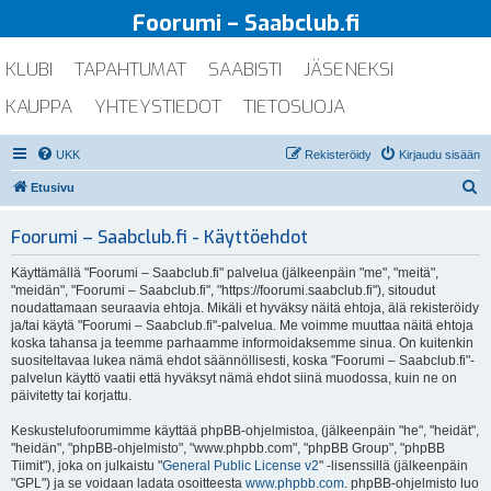
Foorumi – Saabclub.fi
KLUBI
TAPAHTUMAT
SAABISTI
JÄSENEKSI
KAUPPA
YHTEYSTIEDOT
TIETOSUOJA
UKK
Rekisteröidy
Kirjaudu sisään
E
Etusivu
t
Foorumi – Saabclub.fi - Käyttöehdot
s
i
Käyttämällä "Foorumi – Saabclub.fi" palvelua (jälkeenpäin "me", "meitä",
"meidän", "Foorumi – Saabclub.fi", "https://foorumi.saabclub.fi"), sitoudut
noudattamaan seuraavia ehtoja. Mikäli et hyväksy näitä ehtoja, älä rekisteröidy
ja/tai käytä "Foorumi – Saabclub.fi"-palvelua. Me voimme muuttaa näitä ehtoja
koska tahansa ja teemme parhaamme informoidaksemme sinua. On kuitenkin
suositeltavaa lukea nämä ehdot säännöllisesti, koska "Foorumi – Saabclub.fi"-
palvelun käyttö vaatii että hyväksyt nämä ehdot siinä muodossa, kuin ne on
päivitetty tai korjattu.
Keskustelufoorumimme käyttää phpBB-ohjelmistoa, (jälkeenpäin "he", "heidät",
"heidän", "phpBB-ohjelmisto", "www.phpbb.com", "phpBB Group", "phpBB
Tiimit"), joka on julkaistu "
General Public License v2
" -lisenssillä (jälkeenpäin
"GPL") ja se voidaan ladata osoitteesta
www.phpbb.com
. phpBB-ohjelmisto luo