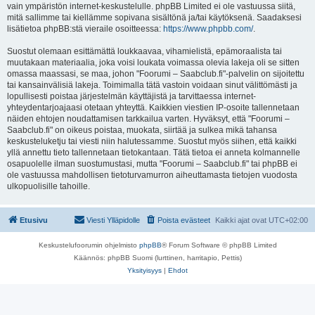
vain ympäristön internet-keskustelulle. phpBB Limited ei ole vastuussa siitä,
mitä sallimme tai kiellämme sopivana sisältönä ja/tai käytöksenä. Saadaksesi
lisätietoa phpBB:stä vieraile osoitteessa:
https://www.phpbb.com/
.
Suostut olemaan esittämättä loukkaavaa, vihamielistä, epämoraalista tai
muutakaan materiaalia, joka voisi loukata voimassa olevia lakeja oli se sitten
omassa maassasi, se maa, johon "Foorumi – Saabclub.fi"-palvelin on sijoitettu
tai kansainvälisiä lakeja. Toimimalla tätä vastoin voidaan sinut välittömästi ja
lopullisesti poistaa järjestelmän käyttäjistä ja tarvittaessa internet-
yhteydentarjoajaasi otetaan yhteyttä. Kaikkien viestien IP-osoite tallennetaan
näiden ehtojen noudattamisen tarkkailua varten. Hyväksyt, että "Foorumi –
Saabclub.fi" on oikeus poistaa, muokata, siirtää ja sulkea mikä tahansa
keskusteluketju tai viesti niin halutessamme. Suostut myös siihen, että kaikki
yllä annettu tieto tallennetaan tietokantaan. Tätä tietoa ei anneta kolmannelle
osapuolelle ilman suostumustasi, mutta "Foorumi – Saabclub.fi" tai phpBB ei
ole vastuussa mahdollisen tietoturvamurron aiheuttamasta tietojen vuodosta
ulkopuolisille tahoille.
Etusivu
Viesti Ylläpidolle
Poista evästeet
Kaikki ajat ovat
UTC+02:00
Keskustelufoorumin ohjelmisto
phpBB
® Forum Software © phpBB Limited
Käännös: phpBB Suomi (lurttinen, harritapio, Pettis)
Yksityisyys
|
Ehdot