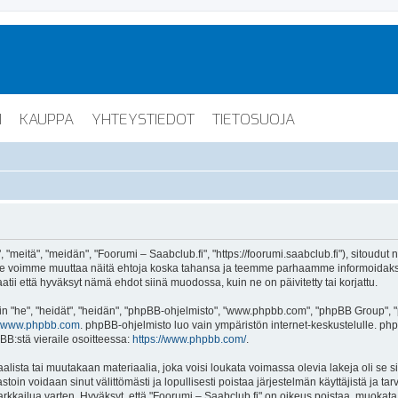
I
KAUPPA
YHTEYSTIEDOT
TIETOSUOJA
"meitä", "meidän", "Foorumi – Saabclub.fi", "https://foorumi.saabclub.fi"), sitoudut
ua. Me voimme muuttaa näitä ehtoja koska tahansa ja teemme parhaamme informoida
atii että hyväksyt nämä ehdot siinä muodossa, kuin ne on päivitetty tai korjattu.
"he", "heidät", "heidän", "phpBB-ohjelmisto", "www.phpbb.com", "phpBB Group", "ph
www.phpbb.com
. phpBB-ohjelmisto luo vain ympäristön internet-keskustelulle. php
BB:stä vieraile osoitteessa:
https://www.phpbb.com/
.
lista tai muutakaan materiaalia, joka voisi loukata voimassa olevia lakeja oli se 
vastoin voidaan sinut välittömästi ja lopullisesti poistaa järjestelmän käyttäjistä ja t
kkailua varten. Hyväksyt, että "Foorumi – Saabclub.fi" on oikeus poistaa, muokata, s