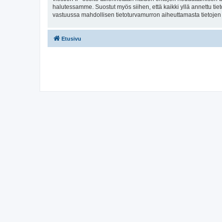
halutessamme. Suostut myös siihen, että kaikki yllä annettu tie
vastuussa mahdollisen tietoturvamurron aiheuttamasta tietojen v
Etusivu