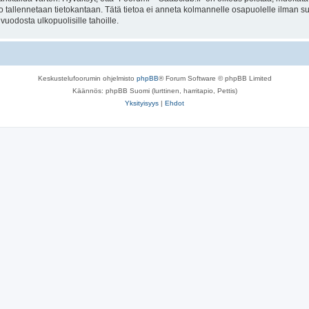
to tallennetaan tietokantaan. Tätä tietoa ei anneta kolmannelle osapuolelle ilman s
uodosta ulkopuolisille tahoille.
Keskustelufoorumin ohjelmisto
phpBB
® Forum Software © phpBB Limited
Käännös: phpBB Suomi (lurttinen, harritapio, Pettis)
Yksityisyys
|
Ehdot