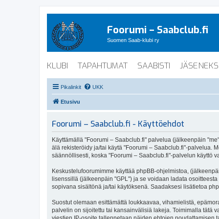
Foorumi – Saabclub.fi
Suomen Saab-klubi ry
KLUBI
TAPAHTUMAT
SAABISTI
JÄSENEKS
Pikalinkit
UKK
Etusivu
Foorumi – Saabclub.fi - Käyttöehdot
Käyttämällä "Foorumi – Saabclub.fi" palvelua (jälkeenpäin "me", 
älä rekisteröidy ja/tai käytä "Foorumi – Saabclub.fi"-palvel
säännöllisesti, koska "Foorumi – Saabclub.fi"-palvelun käyttö va
Keskustelufoorumimme käyttää phpBB-ohjelmistoa, (jälkeenpäin 
lisenssillä (jälkeenpäin "GPL") ja se voidaan ladata osoitteesta
sopivana sisältönä ja/tai käytöksenä. Saadaksesi lisätietoa php
Suostut olemaan esittämättä loukkaavaa, vihamielistä, epämoraa
palvelin on sijoitettu tai kansainvälisiä lakeja. Toimimalla tätä 
viestien IP-osoite tallennetaan näiden ehtojen noudattamisen tar