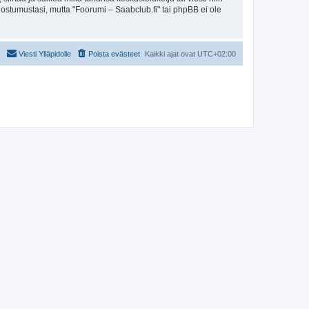
uostumustasi, mutta "Foorumi – Saabclub.fi" tai phpBB ei ole
Viesti Ylläpidolle
Poista evästeet
Kaikki ajat ovat
UTC+02:00