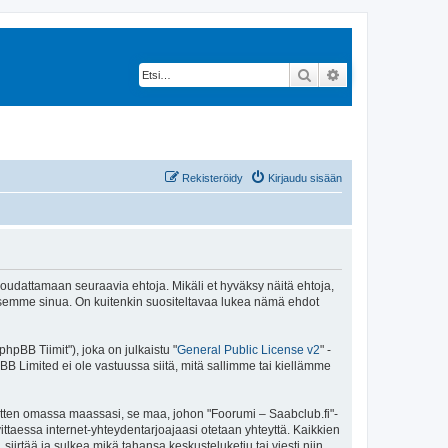
Etsi
Tarkennettu hak
Rekisteröidy
Kirjaudu sisään
 noudattamaan seuraavia ehtoja. Mikäli et hyväksy näitä ehtoja,
ksemme sinua. On kuitenkin suositeltavaa lukea nämä ehdot
pBB Tiimit"), joka on julkaistu "
General Public License v2
" -
BB Limited ei ole vastuussa siitä, mitä sallimme tai kiellämme
sitten omassa maassasi, se maa, johon "Foorumi – Saabclub.fi"-
arvittaessa internet-yhteydentarjoajaasi otetaan yhteyttä. Kaikkien
iirtää ja sulkea mikä tahansa keskusteluketju tai viesti niin