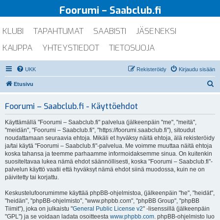
Foorumi – Saabclub.fi
KLUBI
TAPAHTUMAT
SAABISTI
JÄSENEKSI
KAUPPA
YHTEYSTIEDOT
TIETOSUOJA
UKK
Rekisteröidy
Kirjaudu sisään
E
Etusivu
t
Foorumi – Saabclub.fi - Käyttöehdot
s
i
Käyttämällä "Foorumi – Saabclub.fi" palvelua (jälkeenpäin "me", "meitä",
"meidän", "Foorumi – Saabclub.fi", "https://foorumi.saabclub.fi"), sitoudut
noudattamaan seuraavia ehtoja. Mikäli et hyväksy näitä ehtoja, älä rekisteröidy
ja/tai käytä "Foorumi – Saabclub.fi"-palvelua. Me voimme muuttaa näitä ehtoja
koska tahansa ja teemme parhaamme informoidaksemme sinua. On kuitenkin
suositeltavaa lukea nämä ehdot säännöllisesti, koska "Foorumi – Saabclub.fi"-
palvelun käyttö vaatii että hyväksyt nämä ehdot siinä muodossa, kuin ne on
päivitetty tai korjattu.
Keskustelufoorumimme käyttää phpBB-ohjelmistoa, (jälkeenpäin "he", "heidät",
"heidän", "phpBB-ohjelmisto", "www.phpbb.com", "phpBB Group", "phpBB
Tiimit"), joka on julkaistu "
General Public License v2
" -lisenssillä (jälkeenpäin
"GPL") ja se voidaan ladata osoitteesta
www.phpbb.com
. phpBB-ohjelmisto luo