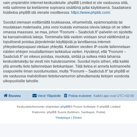
vain ympäristön internet-keskustelulle. phpBB Limited ei ole vastuussa siitä,
mitä sallimme tai kiellämme sopivana sisältönä ja/tai käytöksenä. Saadaksesi
lisätietoa phpBB:stä vieraile osoitteessa:
https://www.phpbb.com/
.
Suostut olemaan esittämättä loukkaavaa, vihamielistä, epämoraalista tai
muutakaan materiaalia, joka voisi loukata voimassa olevia lakeja oli se sitten
omassa maassasi, se maa, johon "Foorumi – Saabclub.fi"-palvelin on sijoitettu
tai kansainvälisiä lakeja. Toimimalla tätä vastoin voidaan sinut välittömästi ja
lopullisesti poistaa järjestelmän käyttäjistä ja tarvittaessa internet-
yhteydentarjoajaasi otetaan yhteyttä. Kaikkien viestien IP-osoite tallennetaan
näiden ehtojen noudattamisen tarkkailua varten. Hyväksyt, että "Foorumi –
Saabclub.fi" on oikeus poistaa, muokata, siirtää ja sulkea mikä tahansa
keskusteluketju tai viesti niin halutessamme. Suostut myös siihen, että kaikki
yllä annettu tieto tallennetaan tietokantaan. Tätä tietoa ei anneta kolmannelle
osapuolelle ilman suostumustasi, mutta "Foorumi – Saabclub.fi" tai phpBB ei
ole vastuussa mahdollisen tietoturvamurron aiheuttamasta tietojen vuodosta
ulkopuolisille tahoille.
Etusivu
Viesti Ylläpidolle
Poista evästeet
Kaikki ajat ovat
UTC+02:00
Keskustelufoorumin ohjelmisto
phpBB
® Forum Software © phpBB Limited
Käännös: phpBB Suomi (lurttinen, harritapio, Pettis)
Yksityisyys
|
Ehdot