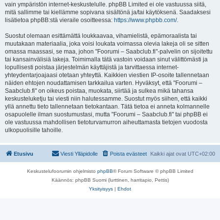
vain ympäristön internet-keskustelulle. phpBB Limited ei ole vastuussa siitä,
mitä sallimme tai kiellämme sopivana sisältönä ja/tai käytöksenä. Saadaksesi
lisätietoa phpBB:stä vieraile osoitteessa:
https://www.phpbb.com/
.
Suostut olemaan esittämättä loukkaavaa, vihamielistä, epämoraalista tai
muutakaan materiaalia, joka voisi loukata voimassa olevia lakeja oli se sitten
omassa maassasi, se maa, johon "Foorumi – Saabclub.fi"-palvelin on sijoitettu
tai kansainvälisiä lakeja. Toimimalla tätä vastoin voidaan sinut välittömästi ja
lopullisesti poistaa järjestelmän käyttäjistä ja tarvittaessa internet-
yhteydentarjoajaasi otetaan yhteyttä. Kaikkien viestien IP-osoite tallennetaan
näiden ehtojen noudattamisen tarkkailua varten. Hyväksyt, että "Foorumi –
Saabclub.fi" on oikeus poistaa, muokata, siirtää ja sulkea mikä tahansa
keskusteluketju tai viesti niin halutessamme. Suostut myös siihen, että kaikki
yllä annettu tieto tallennetaan tietokantaan. Tätä tietoa ei anneta kolmannelle
osapuolelle ilman suostumustasi, mutta "Foorumi – Saabclub.fi" tai phpBB ei
ole vastuussa mahdollisen tietoturvamurron aiheuttamasta tietojen vuodosta
ulkopuolisille tahoille.
Etusivu
Viesti Ylläpidolle
Poista evästeet
Kaikki ajat ovat
UTC+02:00
Keskustelufoorumin ohjelmisto
phpBB
® Forum Software © phpBB Limited
Käännös: phpBB Suomi (lurttinen, harritapio, Pettis)
Yksityisyys
|
Ehdot