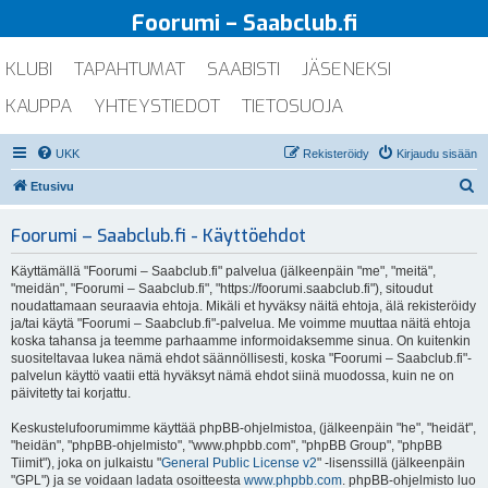
Foorumi – Saabclub.fi
KLUBI
TAPAHTUMAT
SAABISTI
JÄSENEKSI
KAUPPA
YHTEYSTIEDOT
TIETOSUOJA
UKK
Rekisteröidy
Kirjaudu sisään
E
Etusivu
t
Foorumi – Saabclub.fi - Käyttöehdot
s
i
Käyttämällä "Foorumi – Saabclub.fi" palvelua (jälkeenpäin "me", "meitä",
"meidän", "Foorumi – Saabclub.fi", "https://foorumi.saabclub.fi"), sitoudut
noudattamaan seuraavia ehtoja. Mikäli et hyväksy näitä ehtoja, älä rekisteröidy
ja/tai käytä "Foorumi – Saabclub.fi"-palvelua. Me voimme muuttaa näitä ehtoja
koska tahansa ja teemme parhaamme informoidaksemme sinua. On kuitenkin
suositeltavaa lukea nämä ehdot säännöllisesti, koska "Foorumi – Saabclub.fi"-
palvelun käyttö vaatii että hyväksyt nämä ehdot siinä muodossa, kuin ne on
päivitetty tai korjattu.
Keskustelufoorumimme käyttää phpBB-ohjelmistoa, (jälkeenpäin "he", "heidät",
"heidän", "phpBB-ohjelmisto", "www.phpbb.com", "phpBB Group", "phpBB
Tiimit"), joka on julkaistu "
General Public License v2
" -lisenssillä (jälkeenpäin
"GPL") ja se voidaan ladata osoitteesta
www.phpbb.com
. phpBB-ohjelmisto luo