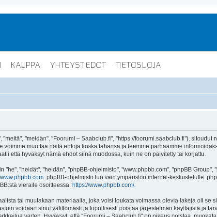
I
KAUPPA
YHTEYSTIEDOT
TIETOSUOJA
"meitä", "meidän", "Foorumi – Saabclub.fi", "https://foorumi.saabclub.fi"), sitoudut
ua. Me voimme muuttaa näitä ehtoja koska tahansa ja teemme parhaamme informoida
atii että hyväksyt nämä ehdot siinä muodossa, kuin ne on päivitetty tai korjattu.
"he", "heidät", "heidän", "phpBB-ohjelmisto", "www.phpbb.com", "phpBB Group", "ph
www.phpbb.com
. phpBB-ohjelmisto luo vain ympäristön internet-keskustelulle. php
BB:stä vieraile osoitteessa:
https://www.phpbb.com/
.
lista tai muutakaan materiaalia, joka voisi loukata voimassa olevia lakeja oli se 
vastoin voidaan sinut välittömästi ja lopullisesti poistaa järjestelmän käyttäjistä ja t
kkailua varten. Hyväksyt, että "Foorumi – Saabclub.fi" on oikeus poistaa, muokata, s