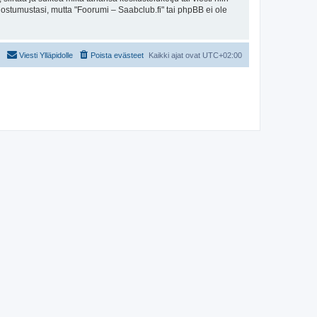
uostumustasi, mutta "Foorumi – Saabclub.fi" tai phpBB ei ole
Viesti Ylläpidolle
Poista evästeet
Kaikki ajat ovat
UTC+02:00