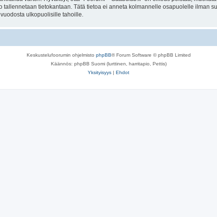
to tallennetaan tietokantaan. Tätä tietoa ei anneta kolmannelle osapuolelle ilman s
uodosta ulkopuolisille tahoille.
Keskustelufoorumin ohjelmisto
phpBB
® Forum Software © phpBB Limited
Käännös: phpBB Suomi (lurttinen, harritapio, Pettis)
Yksityisyys
|
Ehdot