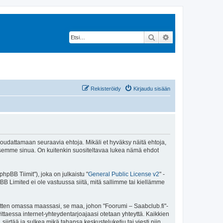
Etsi
Tarkennettu hak
Rekisteröidy
Kirjaudu sisään
 noudattamaan seuraavia ehtoja. Mikäli et hyväksy näitä ehtoja,
ksemme sinua. On kuitenkin suositeltavaa lukea nämä ehdot
pBB Tiimit"), joka on julkaistu "
General Public License v2
" -
BB Limited ei ole vastuussa siitä, mitä sallimme tai kiellämme
sitten omassa maassasi, se maa, johon "Foorumi – Saabclub.fi"-
arvittaessa internet-yhteydentarjoajaasi otetaan yhteyttä. Kaikkien
iirtää ja sulkea mikä tahansa keskusteluketju tai viesti niin