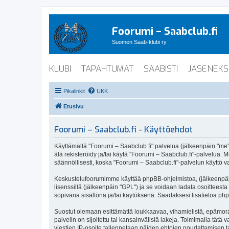
Foorumi – Saabclub.fi
Suomen Saab-klubi ry
KLUBI
TAPAHTUMAT
SAABISTI
JÄSENEKS
Pikalinkit
UKK
Etusivu
Foorumi – Saabclub.fi - Käyttöehdot
Käyttämällä "Foorumi – Saabclub.fi" palvelua (jälkeenpäin "me", 
älä rekisteröidy ja/tai käytä "Foorumi – Saabclub.fi"-palvel
säännöllisesti, koska "Foorumi – Saabclub.fi"-palvelun käyttö va
Keskustelufoorumimme käyttää phpBB-ohjelmistoa, (jälkeenpäin 
lisenssillä (jälkeenpäin "GPL") ja se voidaan ladata osoitteesta
sopivana sisältönä ja/tai käytöksenä. Saadaksesi lisätietoa php
Suostut olemaan esittämättä loukkaavaa, vihamielistä, epämoraa
palvelin on sijoitettu tai kansainvälisiä lakeja. Toimimalla tätä 
viestien IP-osoite tallennetaan näiden ehtojen noudattamisen tar