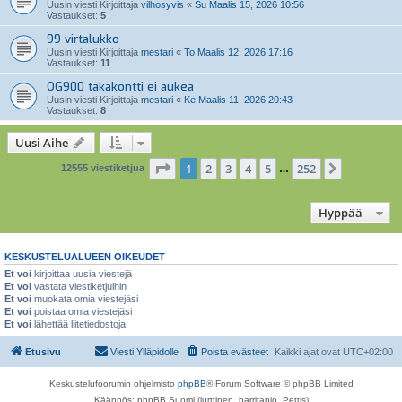
Uusin viesti Kirjoittaja
vilhosyvis
«
Su Maalis 15, 2026 10:56
Vastaukset:
5
99 virtalukko
Uusin viesti Kirjoittaja
mestari
«
To Maalis 12, 2026 17:16
Vastaukset:
11
OG900 takakontti ei aukea
Uusin viesti Kirjoittaja
mestari
«
Ke Maalis 11, 2026 20:43
Vastaukset:
8
Uusi Aihe
Sivu
1
/
252
1
2
3
4
5
252
Seuraava
12555 viestiketjua
…
Hyppää
KESKUSTELUALUEEN OIKEUDET
Et voi
kirjoittaa uusia viestejä
Et voi
vastata viestiketjuihin
Et voi
muokata omia viestejäsi
Et voi
poistaa omia viestejäsi
Et voi
lähettää liitetiedostoja
Etusivu
Viesti Ylläpidolle
Poista evästeet
Kaikki ajat ovat
UTC+02:00
Keskustelufoorumin ohjelmisto
phpBB
® Forum Software © phpBB Limited
Käännös: phpBB Suomi (lurttinen, harritapio, Pettis)