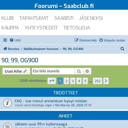
Foorumi – Saabclub.fi
KLUBI
TAPAHTUMAT
SAABISTI
JÄSENEKSI
KAUPPA
YHTEYSTIEDOT
TIETOSUOJA
UKK
Rekisteröidy
Kirjaudu sisään
E
Etusivu
Mallikohtainen foorumi
90, 99, OG900
t
90, 99, OG900
s
i
Etsi
Tarkennettu haku
Uusi Aihe
Sivu
1
/
252
1
2
3
4
5
252
Seuraava
12555 viestiketjua
…
TIEDOTTEET
FAQ - lue minut ennenkuin kysyt mitään
Uusin viesti Kirjoittaja
Jope
«
Ma Marras 06, 2006 07:47
AIHEET
Jälleen uusi 99:n kytkinsaaga