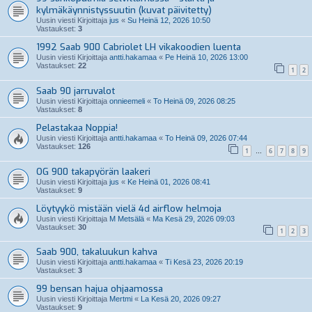
kylmäkäynnistyssuutin (kuvat päivitetty)
Uusin viesti Kirjoittaja
jus
«
Su Heinä 12, 2026 10:50
Vastaukset:
3
1992 Saab 900 Cabriolet LH vikakoodien luenta
Uusin viesti Kirjoittaja
antti.hakamaa
«
Pe Heinä 10, 2026 13:00
Vastaukset:
22
1
2
Saab 90 jarruvalot
Uusin viesti Kirjoittaja
onnieemeli
«
To Heinä 09, 2026 08:25
Vastaukset:
8
Pelastakaa Noppia!
Uusin viesti Kirjoittaja
antti.hakamaa
«
To Heinä 09, 2026 07:44
Vastaukset:
126
1
6
7
8
9
…
OG 900 takapyörän laakeri
Uusin viesti Kirjoittaja
jus
«
Ke Heinä 01, 2026 08:41
Vastaukset:
9
Löytyykö mistään vielä 4d airflow helmoja
Uusin viesti Kirjoittaja
M Metsälä
«
Ma Kesä 29, 2026 09:03
Vastaukset:
30
1
2
3
Saab 900, takaluukun kahva
Uusin viesti Kirjoittaja
antti.hakamaa
«
Ti Kesä 23, 2026 20:19
Vastaukset:
3
99 bensan hajua ohjaamossa
Uusin viesti Kirjoittaja
Mertmi
«
La Kesä 20, 2026 09:27
Vastaukset:
9