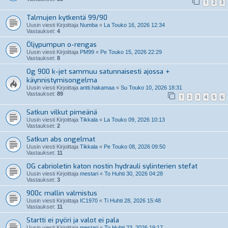
1
2
3
Talmujen kytkentä 99/90
Uusin viesti Kirjoittaja
Numba
«
La Touko 16, 2026 12:34
Vastaukset:
4
Öljypumpun o-rengas
Uusin viesti Kirjoittaja
PM99
«
Pe Touko 15, 2026 22:29
Vastaukset:
8
Og 900 k-jet sammuu satunnaisesti ajossa +
käynnistymisongelma
Uusin viesti Kirjoittaja
antti.hakamaa
«
Su Touko 10, 2026 18:31
Vastaukset:
89
1
2
3
4
5
6
Satkun vilkut pimeänä
Uusin viesti Kirjoittaja
Tikkala
«
La Touko 09, 2026 10:13
Vastaukset:
2
Satkun abs ongelmat
Uusin viesti Kirjoittaja
Tikkala
«
Pe Touko 08, 2026 09:50
Vastaukset:
11
OG cabrioletin katon nostin hydrauli sylinterien stefat
Uusin viesti Kirjoittaja
mestari
«
To Huhti 30, 2026 04:28
Vastaukset:
3
900c mallin valmistus
Uusin viesti Kirjoittaja
IC1970
«
Ti Huhti 28, 2026 15:48
Vastaukset:
11
Startti ei pyöri ja valot ei pala
Uusin viesti Kirjoittaja
mestari
«
To Huhti 23, 2026 19:17