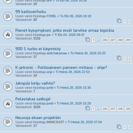
Uusin viesti Kirjoittaja
anv
«
To Elo 06, 2026 16:38
Vastaukset:
10
99 kattoverhoilu
Uusin viesti Kirjoittaja
FD99L
«
To Elo 06, 2026 16:18
Vastaukset:
20
1
2
Pienet kysymykset, jotka eivät tarvitse omaa topickia.
Uusin viesti Kirjoittaja
jus
«
Ti Elo 04, 2026 09:47
Vastaukset:
3132
1
206
207
208
209
…
900 S turbo ei käynnisty
Uusin viesti Kirjoittaja
antti.hakamaa
«
To Heinä 30, 2026 20:20
Vastaukset:
17
1
2
K-jetronic - Polttoaineen paineen mittaus - ohje?
Uusin viesti Kirjoittaja
argi
«
Ti Heinä 28, 2026 22:53
Vastaukset:
14
Jakopää ketju vaihto?
Uusin viesti Kirjoittaja
juntti
«
Ti Heinä 28, 2026 15:35
Vastaukset:
7
Pelastakaa satkuja!
Uusin viesti Kirjoittaja
juntti
«
Ti Heinä 28, 2026 15:29
Vastaukset:
3120
1
206
207
208
209
…
Neuvoja ekaan projektiin
Uusin viesti Kirjoittaja
9000CD23T
«
Ti Heinä 28, 2026 07:04
Vastaukset:
17
1
2