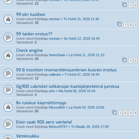
Vastaukset:
22
1
2
99:siin tuulilasi
Uusin viesti Kirjoittaja
mestari
«
To Huhti 16, 2026 11:40
Vastaukset:
32
1
2
3
99 tankin irrotus??
Uusin viesti Kirjoittaja
mestari
«
Su Huhti 12, 2026 16:44
Vastaukset:
2
Check engine
Uusin viesti Kirjoittaja
SameSaab
«
La Huhti 11, 2026 21:10
Vastaukset:
26
1
2
99 B moottori momenttimuuntimen kuoren irroitus
Uusin viesti Kirjoittaja
nalleolut
«
Ti Huhti 07, 2026 18:44
Vastaukset:
12
Og900 cabriolet selkänojan kaatojärjestelmä jumissa
Uusin viesti Kirjoittaja
oino
«
Ma Huhti 06, 2026 15:44
Vastaukset:
4
8v ruiskun käymättömyys
Uusin viesti Kirjoittaja
Nikosa900
«
La Huhti 04, 2026 19:56
Vastaukset:
50
1
2
3
4
Etsin saab 900 aero vanteita!
Uusin viesti Kirjoittaja
Metsuri9797
«
To Maalis 26, 2026 17:08
Vetokoukku