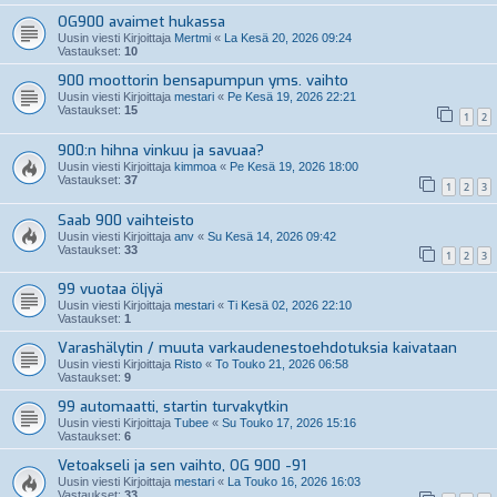
OG900 avaimet hukassa
Uusin viesti Kirjoittaja
Mertmi
«
La Kesä 20, 2026 09:24
Vastaukset:
10
900 moottorin bensapumpun yms. vaihto
Uusin viesti Kirjoittaja
mestari
«
Pe Kesä 19, 2026 22:21
Vastaukset:
15
1
2
900:n hihna vinkuu ja savuaa?
Uusin viesti Kirjoittaja
kimmoa
«
Pe Kesä 19, 2026 18:00
Vastaukset:
37
1
2
3
Saab 900 vaihteisto
Uusin viesti Kirjoittaja
anv
«
Su Kesä 14, 2026 09:42
Vastaukset:
33
1
2
3
99 vuotaa öljyä
Uusin viesti Kirjoittaja
mestari
«
Ti Kesä 02, 2026 22:10
Vastaukset:
1
Varashälytin / muuta varkaudenestoehdotuksia kaivataan
Uusin viesti Kirjoittaja
Risto
«
To Touko 21, 2026 06:58
Vastaukset:
9
99 automaatti, startin turvakytkin
Uusin viesti Kirjoittaja
Tubee
«
Su Touko 17, 2026 15:16
Vastaukset:
6
Vetoakseli ja sen vaihto, OG 900 -91
Uusin viesti Kirjoittaja
mestari
«
La Touko 16, 2026 16:03
Vastaukset:
33