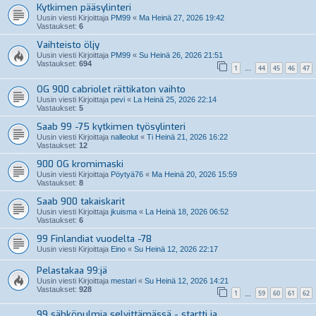
Kytkimen pääsylinteri
Uusin viesti Kirjoittaja
PM99
«
Ma Heinä 27, 2026 19:42
Vastaukset:
6
Vaihteisto öljy
Uusin viesti Kirjoittaja
PM99
«
Su Heinä 26, 2026 21:51
Vastaukset:
694
1
44
45
46
47
…
OG 900 cabriolet rättikaton vaihto
Uusin viesti Kirjoittaja
pevi
«
La Heinä 25, 2026 22:14
Vastaukset:
5
Saab 99 -75 kytkimen työsylinteri
Uusin viesti Kirjoittaja
nalleolut
«
Ti Heinä 21, 2026 16:22
Vastaukset:
12
900 OG kromimaski
Uusin viesti Kirjoittaja
Pöytyä76
«
Ma Heinä 20, 2026 15:59
Vastaukset:
8
Saab 900 takaiskarit
Uusin viesti Kirjoittaja
jkuisma
«
La Heinä 18, 2026 06:52
Vastaukset:
6
99 Finlandiat vuodelta -78
Uusin viesti Kirjoittaja
Eino
«
Su Heinä 12, 2026 22:17
Pelastakaa 99:jä
Uusin viesti Kirjoittaja
mestari
«
Su Heinä 12, 2026 14:21
Vastaukset:
928
1
59
60
61
62
…
99 sähköpulmia selvittämässä - startti ja