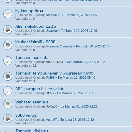
Vastaukset:
4
Kytkinongelma.
Uusin viesti Kirjoittaja
mestari
«
Su Tammi 25, 2026 17:56
Vastaukset:
3
ABS:n vikakoodi 22251
Uusin viesti Kirjoittaja
Suabisti
«
To Tammi 22, 2026 17:46
Vastaukset:
1
Kaukosäätimiä - 9000
Uusin viesti Kirjoittaja
Premium Override
«
Pe Joulu 19, 2025 11:47
Vastaukset:
8
Tonnarin hankinta
Uusin viesti Kirjoittaja
9000CD23T
«
Ma Marras 24, 2025 09:22
Vastaukset:
12
Tonnarin temppuilevan vilkkureleen hotfix
Uusin viesti Kirjoittaja
PM99
«
Ke Marras 12, 2025 08:40
Vastaukset:
3
ABS-pumpun hiilien vaihto
Uusin viesti Kirjoittaja
JP55
«
La Marras 08, 2025 15:55
Webasto asennus
Uusin viesti Kirjoittaja
JoKa00
«
La Marras 01, 2025 22:21
9000 viritys
Uusin viesti Kirjoittaja
vesa67
«
To Loka 23, 2025 12:12
Vastaukset:
1
Tonnarin käsijarru