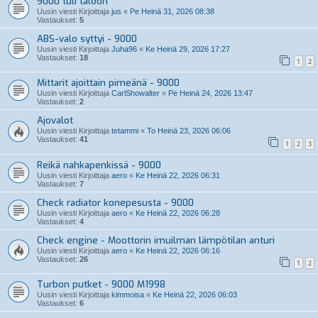
9000 tuli taloon
Uusin viesti Kirjoittaja
jus
«
Pe Heinä 31, 2026 08:38
Vastaukset:
5
ABS-valo syttyi - 9000
Uusin viesti Kirjoittaja
Juha96
«
Ke Heinä 29, 2026 17:27
Vastaukset:
18
1
2
Mittarit ajoittain pimeänä - 9000
Uusin viesti Kirjoittaja
CarlShowalter
«
Pe Heinä 24, 2026 13:47
Vastaukset:
2
Ajovalot
Uusin viesti Kirjoittaja
tetammi
«
To Heinä 23, 2026 06:06
Vastaukset:
41
1
2
3
Reikä nahkapenkissä - 9000
Uusin viesti Kirjoittaja
aero
«
Ke Heinä 22, 2026 06:31
Vastaukset:
7
Check radiator konepesusta - 9000
Uusin viesti Kirjoittaja
aero
«
Ke Heinä 22, 2026 06:28
Vastaukset:
4
Check engine - Moottorin imuilman lämpötilan anturi
Uusin viesti Kirjoittaja
aero
«
Ke Heinä 22, 2026 06:16
Vastaukset:
26
1
2
Turbon putket - 9000 M1998
Uusin viesti Kirjoittaja
kimmoisa
«
Ke Heinä 22, 2026 06:03
Vastaukset:
6