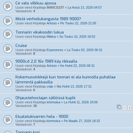
Ce valo vilkkuu ajossa
Uusin viesti Kirjoittaja
9000CD23T
«
La Kesä 13, 2026 04:57
Vastaukset:
4
Mistä verhoilukangasta 1989 9000?
Uusin viesti Kirjoittaja
Arkisto
«
Pe Touko 22, 2026 21:05
Tonnarin vikakoodin lukua
Uusin viesti Kirjoittaja
Miieka
«
Su Touko 10, 2026 18:52
Cruise
Uusin viesti Kirjoittaja
Espestores
«
La Touko 02, 2026 06:31
Vastaukset:
8
9000cd 2,0 16v 1989 käy rikkaalla
Uusin viesti Kirjoittaja
Arkisto
«
Ke Huhti 22, 2026 08:31
Vastaukset:
4
Kokemusvinkkejä kun tonnari ei ala kunnolla puhaltaa
lämmintä pakkasilla
Uusin viesti Kirjoittaja
veijo
«
Ma Huhti 13, 2026 17:31
Vastaukset:
6
Ohjaustehostajan säiliössä kuplii
Uusin viesti Kirjoittaja
kimmoisa
«
La Huhti 11, 2026 18:06
Vastaukset:
16
1
2
Etualatukivarren hela - 9000
Uusin viesti Kirjoittaja
kimmoisa
«
Pe Maalis 27, 2026 18:32
Vastaukset:
7
Tonnarin kori