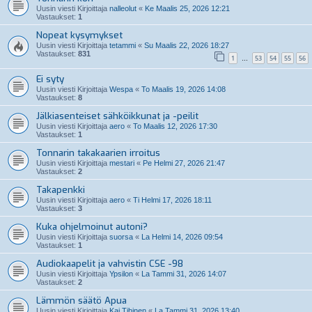
Uusin viesti Kirjoittaja
nalleolut
«
Ke Maalis 25, 2026 12:21
Vastaukset:
1
Nopeat kysymykset
Uusin viesti Kirjoittaja
tetammi
«
Su Maalis 22, 2026 18:27
Vastaukset:
831
1
53
54
55
56
…
Ei syty
Uusin viesti Kirjoittaja
Wespa
«
To Maalis 19, 2026 14:08
Vastaukset:
8
Jälkiasenteiset sähköikkunat ja -peilit
Uusin viesti Kirjoittaja
aero
«
To Maalis 12, 2026 17:30
Vastaukset:
1
Tonnarin takakaarien irroitus
Uusin viesti Kirjoittaja
mestari
«
Pe Helmi 27, 2026 21:47
Vastaukset:
2
Takapenkki
Uusin viesti Kirjoittaja
aero
«
Ti Helmi 17, 2026 18:11
Vastaukset:
3
Kuka ohjelmoinut autoni?
Uusin viesti Kirjoittaja
suorsa
«
La Helmi 14, 2026 09:54
Vastaukset:
1
Audiokaapelit ja vahvistin CSE -98
Uusin viesti Kirjoittaja
Ypsilon
«
La Tammi 31, 2026 14:07
Vastaukset:
2
Lämmön säätö Apua
Uusin viesti Kirjoittaja
Kai Tihinen
«
La Tammi 31, 2026 13:40