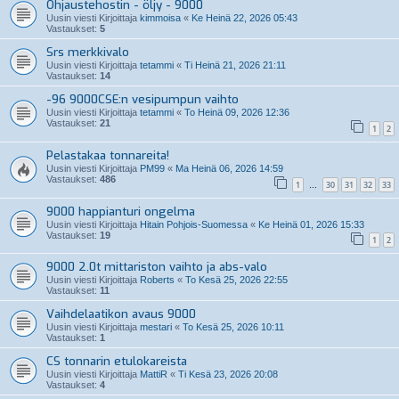
Ohjaustehostin - öljy - 9000
Uusin viesti Kirjoittaja
kimmoisa
«
Ke Heinä 22, 2026 05:43
Vastaukset:
5
Srs merkkivalo
Uusin viesti Kirjoittaja
tetammi
«
Ti Heinä 21, 2026 21:11
Vastaukset:
14
-96 9000CSE:n vesipumpun vaihto
Uusin viesti Kirjoittaja
tetammi
«
To Heinä 09, 2026 12:36
Vastaukset:
21
1
2
Pelastakaa tonnareita!
Uusin viesti Kirjoittaja
PM99
«
Ma Heinä 06, 2026 14:59
Vastaukset:
486
1
30
31
32
33
…
9000 happianturi ongelma
Uusin viesti Kirjoittaja
Hitain Pohjois-Suomessa
«
Ke Heinä 01, 2026 15:33
Vastaukset:
19
1
2
9000 2.0t mittariston vaihto ja abs-valo
Uusin viesti Kirjoittaja
Roberts
«
To Kesä 25, 2026 22:55
Vastaukset:
11
Vaihdelaatikon avaus 9000
Uusin viesti Kirjoittaja
mestari
«
To Kesä 25, 2026 10:11
Vastaukset:
1
CS tonnarin etulokareista
Uusin viesti Kirjoittaja
MattiR
«
Ti Kesä 23, 2026 20:08
Vastaukset:
4