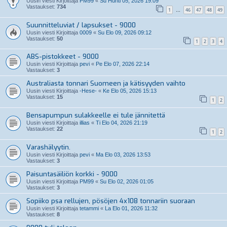
Uusin viesti Kirjoittaja
PM99
«
Su Huhti 05, 2026 19:09
Vastaukset:
734
1
46
47
48
49
…
Suunnitteluviat / lapsukset - 9000
Uusin viesti Kirjoittaja
0009
«
Su Elo 09, 2026 09:12
Vastaukset:
50
1
2
3
4
ABS-pistokkeet - 9000
Uusin viesti Kirjoittaja
pevi
«
Pe Elo 07, 2026 22:14
Vastaukset:
3
Australiasta tonnari Suomeen ja kätisyyden vaihto
Uusin viesti Kirjoittaja
-Hese-
«
Ke Elo 05, 2026 15:13
Vastaukset:
15
1
2
Bensapumpun sulakkeelle ei tule jännitettä
Uusin viesti Kirjoittaja
illias
«
Ti Elo 04, 2026 21:19
Vastaukset:
22
1
2
Varashälyytin.
Uusin viesti Kirjoittaja
pevi
«
Ma Elo 03, 2026 13:53
Vastaukset:
3
Paisuntasäiliön korkki - 9000
Uusin viesti Kirjoittaja
PM99
«
Su Elo 02, 2026 01:05
Vastaukset:
3
Sopiiko psa rellujen, pösöjen 4x108 tonnariin suoraan
Uusin viesti Kirjoittaja
tetammi
«
La Elo 01, 2026 11:32
Vastaukset:
8