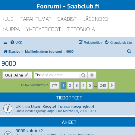
Foorumi – Saabclub.fi
KLUBI
TAPAHTUMAT
SAABISTI
JÄSENEKSI
KAUPPA
YHTEYSTIEDOT
TIETOSUOJA
UKK
Rekisteröidy
Kirjaudu sisään
E
Etusivu
Mallikohtainen foorumi
9000
t
9000
s
i
Etsi
Tarkennettu haku
Uusi Aihe
Sivu
1
/
248
1
2
3
4
5
248
Seuraava
12367 viestiketjua
…
TIEDOTTEET
UKT, eli Usein Kysytyt Tonnarikysymykset.
Uusin viesti Kirjoittaja
Jope
«
Ke Marras 09, 2005 10:31
AIHEET
9000 kulutus?