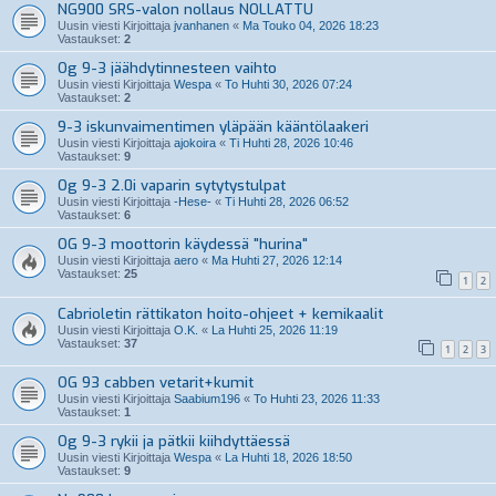
NG900 SRS-valon nollaus NOLLATTU
Uusin viesti Kirjoittaja
jvanhanen
«
Ma Touko 04, 2026 18:23
Vastaukset:
2
Og 9-3 jäähdytinnesteen vaihto
Uusin viesti Kirjoittaja
Wespa
«
To Huhti 30, 2026 07:24
Vastaukset:
2
9-3 iskunvaimentimen yläpään kääntölaakeri
Uusin viesti Kirjoittaja
ajokoira
«
Ti Huhti 28, 2026 10:46
Vastaukset:
9
Og 9-3 2.0i vaparin sytytystulpat
Uusin viesti Kirjoittaja
-Hese-
«
Ti Huhti 28, 2026 06:52
Vastaukset:
6
OG 9-3 moottorin käydessä "hurina"
Uusin viesti Kirjoittaja
aero
«
Ma Huhti 27, 2026 12:14
Vastaukset:
25
1
2
Cabrioletin rättikaton hoito-ohjeet + kemikaalit
Uusin viesti Kirjoittaja
O.K.
«
La Huhti 25, 2026 11:19
Vastaukset:
37
1
2
3
OG 93 cabben vetarit+kumit
Uusin viesti Kirjoittaja
Saabium196
«
To Huhti 23, 2026 11:33
Vastaukset:
1
Og 9-3 rykii ja pätkii kiihdyttäessä
Uusin viesti Kirjoittaja
Wespa
«
La Huhti 18, 2026 18:50
Vastaukset:
9