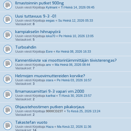
Ilmastoinnin putket 900ng
Uusin viesti Kirjoittaja
Kylmant
«
Ti Heinä 14, 2026 09:45
Uusi tuttavuus 9-3 -01
Uusin viesti Kirjoittaja
eegas
«
Su Heinä 12, 2026 05:33
Vastaukset:
8
kampiakselin hihnapyörä
Uusin viesti Kirjoittaja
iska70
«
Pe Heinä 10, 2026 13:05
Vastaukset:
5
Turboahdin
Uusin viesti Kirjoittaja
Eore
«
Ke Heinä 08, 2026 16:33
Kannentiiviste vai moottorinlämmittäjän tiivisterengas?
Uusin viesti Kirjoittaja
anv
«
Ma Heinä 06, 2026 08:44
Vastaukset:
7
Helmojen muovimuttereiden korvike?
Uusin viesti Kirjoittaja
stara
«
Pe Heinä 03, 2026 16:57
Vastaukset:
3
Ilmamassamittari 9-3 vapari vm.2000
Uusin viesti Kirjoittaja
karihai
«
Ti Kesä 30, 2026 23:57
Vastaukset:
2
Ohjaustehostimen putken pikakorjaus
Uusin viesti Kirjoittaja
9000CD23T
«
To Kesä 25, 2026 13:24
Vastaukset:
2
Takastefan vuoto
Uusin viesti Kirjoittaja
Haza
«
Ma Kesä 22, 2026 11:36
Vastaukset:
14