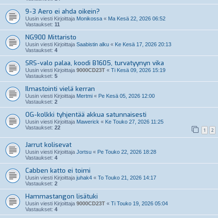
9-3 Aero ei ahda oikein?
Uusin viesti Kirjoittaja
Monikossa
«
Ma Kesä 22, 2026 06:52
Vastaukset:
11
NG900 Mittaristo
Uusin viesti Kirjoittaja
Saabistin alku
«
Ke Kesä 17, 2026 20:13
Vastaukset:
4
SRS-valo palaa, koodi B1605, turvatyynyn vika
Uusin viesti Kirjoittaja
9000CD23T
«
Ti Kesä 09, 2026 15:19
Vastaukset:
5
Ilmastointi vielä kerran
Uusin viesti Kirjoittaja
Mertmi
«
Pe Kesä 05, 2026 12:00
Vastaukset:
2
OG-kolkki tyhjentää akkua satunnaisesti
Uusin viesti Kirjoittaja
Mawerick
«
Ke Touko 27, 2026 11:25
Vastaukset:
22
1
2
Jarrut kolisevat
Uusin viesti Kirjoittaja
Jortsu
«
Pe Touko 22, 2026 18:28
Vastaukset:
4
Cabben katto ei toimi
Uusin viesti Kirjoittaja
juhak4
«
To Touko 21, 2026 14:17
Vastaukset:
2
Hammastangon lisätuki
Uusin viesti Kirjoittaja
9000CD23T
«
Ti Touko 19, 2026 05:04
Vastaukset:
4