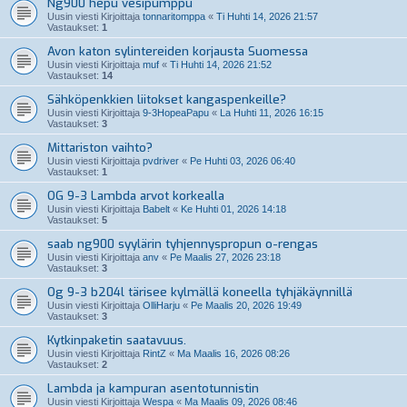
Ng900 hepu vesipumppu
Uusin viesti Kirjoittaja
tonnaritomppa
«
Ti Huhti 14, 2026 21:57
Vastaukset:
1
Avon katon sylintereiden korjausta Suomessa
Uusin viesti Kirjoittaja
muf
«
Ti Huhti 14, 2026 21:52
Vastaukset:
14
Sähköpenkkien liitokset kangaspenkeille?
Uusin viesti Kirjoittaja
9-3HopeaPapu
«
La Huhti 11, 2026 16:15
Vastaukset:
3
Mittariston vaihto?
Uusin viesti Kirjoittaja
pvdriver
«
Pe Huhti 03, 2026 06:40
Vastaukset:
1
OG 9-3 Lambda arvot korkealla
Uusin viesti Kirjoittaja
Babelt
«
Ke Huhti 01, 2026 14:18
Vastaukset:
5
saab ng900 syylärin tyhjennyspropun o-rengas
Uusin viesti Kirjoittaja
anv
«
Pe Maalis 27, 2026 23:18
Vastaukset:
3
Og 9-3 b204l tärisee kylmällä koneella tyhjäkäynnillä
Uusin viesti Kirjoittaja
OlliHarju
«
Pe Maalis 20, 2026 19:49
Vastaukset:
3
Kytkinpaketin saatavuus.
Uusin viesti Kirjoittaja
RintZ
«
Ma Maalis 16, 2026 08:26
Vastaukset:
2
Lambda ja kampuran asentotunnistin
Uusin viesti Kirjoittaja
Wespa
«
Ma Maalis 09, 2026 08:46