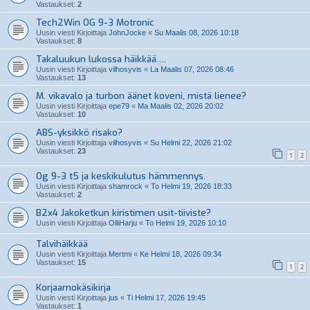
Vastaukset:
2
Tech2Win OG 9-3 Motronic
Uusin viesti Kirjoittaja
JohnJocke
«
Su Maalis 08, 2026 10:18
Vastaukset:
8
Takaluukun lukossa häikkää….
Uusin viesti Kirjoittaja
vilhosyvis
«
La Maalis 07, 2026 08:46
Vastaukset:
13
M. vikavalo ja turbon äänet koveni, mistä lienee?
Uusin viesti Kirjoittaja
epe79
«
Ma Maalis 02, 2026 20:02
Vastaukset:
10
ABS-yksikkö risako?
Uusin viesti Kirjoittaja
vilhosyvis
«
Su Helmi 22, 2026 21:02
Vastaukset:
23
1
2
Og 9-3 t5 ja keskikulutus hämmennys.
Uusin viesti Kirjoittaja
shamrock
«
To Helmi 19, 2026 18:33
Vastaukset:
2
B2x4 Jakoketkun kiristimen usit-tiiviste?
Uusin viesti Kirjoittaja
OlliHarju
«
To Helmi 19, 2026 10:10
Talvihäikkää
Uusin viesti Kirjoittaja
Mertmi
«
Ke Helmi 18, 2026 09:34
Vastaukset:
15
1
2
Korjaamokäsikirja
Uusin viesti Kirjoittaja
jus
«
Ti Helmi 17, 2026 19:45
Vastaukset:
1