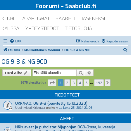
Foorumi – Saabclub.fi
KLUBI
TAPAHTUMAT
SAABISTI
JÄSENEKSI
KAUPPA
YHTEYSTIEDOT
TIETOSUOJA
UKK
Rekisteröidy
Kirjaudu sisään
E
Etusivu
Mallikohtainen foorumi
OG 9-3 & NG 900
t
OG 9-3 & NG 900
s
i
Etsi
Tarkennettu haku
Uusi Aihe
Sivu
1
/
192
1
2
3
4
5
192
Seuraava
9575 viestiketjua
…
TIEDOTTEET
UKK/FAQ: OG 9-3 (päivitetty 15.10.2020)
Uusin viesti Kirjoittaja
tturku
«
La Loka 25, 2014 21:06
AIHEET
Näin avaat ja puhdistat öljypohjan OG9-3:ssa, kuvasarja