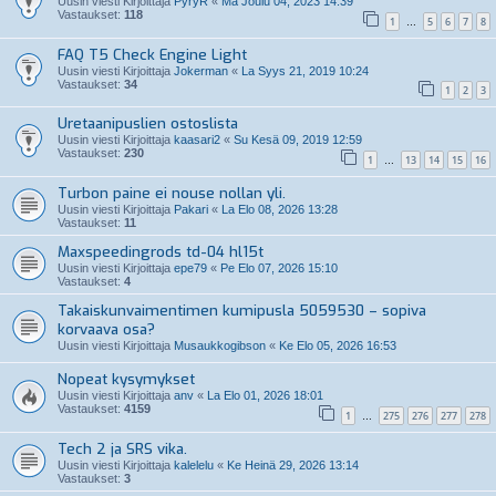
Uusin viesti Kirjoittaja
PyryR
«
Ma Joulu 04, 2023 14:39
Vastaukset:
118
1
5
6
7
8
…
FAQ T5 Check Engine Light
Uusin viesti Kirjoittaja
Jokerman
«
La Syys 21, 2019 10:24
Vastaukset:
34
1
2
3
Uretaanipuslien ostoslista
Uusin viesti Kirjoittaja
kaasari2
«
Su Kesä 09, 2019 12:59
Vastaukset:
230
1
13
14
15
16
…
Turbon paine ei nouse nollan yli.
Uusin viesti Kirjoittaja
Pakari
«
La Elo 08, 2026 13:28
Vastaukset:
11
Maxspeedingrods td-04 hl15t
Uusin viesti Kirjoittaja
epe79
«
Pe Elo 07, 2026 15:10
Vastaukset:
4
Takaiskunvaimentimen kumipusla 5059530 – sopiva
korvaava osa?
Uusin viesti Kirjoittaja
Musaukkogibson
«
Ke Elo 05, 2026 16:53
Nopeat kysymykset
Uusin viesti Kirjoittaja
anv
«
La Elo 01, 2026 18:01
Vastaukset:
4159
1
275
276
277
278
…
Tech 2 ja SRS vika.
Uusin viesti Kirjoittaja
kalelelu
«
Ke Heinä 29, 2026 13:14
Vastaukset:
3