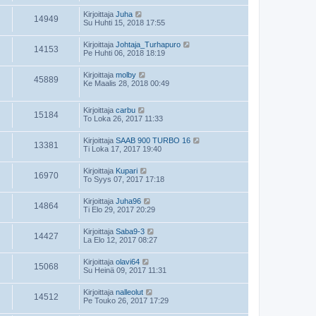
Kirjoittaja
Juha
14949
Su Huhti 15, 2018 17:55
Kirjoittaja
Johtaja_Turhapuro
14153
Pe Huhti 06, 2018 18:19
Kirjoittaja
molby
45889
Ke Maalis 28, 2018 00:49
Kirjoittaja
carbu
15184
To Loka 26, 2017 11:33
Kirjoittaja
SAAB 900 TURBO 16
13381
Ti Loka 17, 2017 19:40
Kirjoittaja
Kupari
16970
To Syys 07, 2017 17:18
Kirjoittaja
Juha96
14864
Ti Elo 29, 2017 20:29
Kirjoittaja
Saba9-3
14427
La Elo 12, 2017 08:27
Kirjoittaja
olavi64
15068
Su Heinä 09, 2017 11:31
Kirjoittaja
nalleolut
14512
Pe Touko 26, 2017 17:29