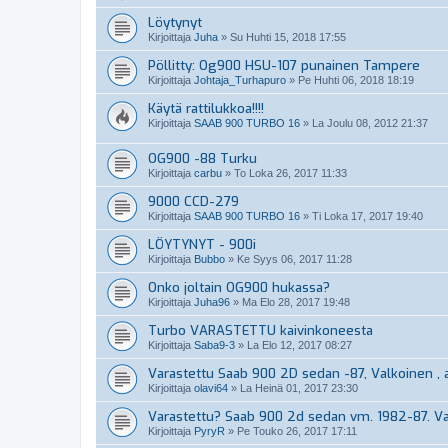
Löytynyt
Kirjoittaja
Juha
»
Su Huhti 15, 2018 17:55
Pöllitty: Og900 HSU-107 punainen Tampere
Kirjoittaja
Johtaja_Turhapuro
»
Pe Huhti 06, 2018 18:19
Käytä rattilukkoa!!!!
Kirjoittaja
SAAB 900 TURBO 16
»
La Joulu 08, 2012 21:37
OG900 -88 Turku
Kirjoittaja
carbu
»
To Loka 26, 2017 11:33
9000 CCD-279
Kirjoittaja
SAAB 900 TURBO 16
»
Ti Loka 17, 2017 19:40
LÖYTYNYT - 900i
Kirjoittaja
Bubbo
»
Ke Syys 06, 2017 11:28
Onko joltain OG900 hukassa?
Kirjoittaja
Juha96
»
Ma Elo 28, 2017 19:48
Turbo VARASTETTU kaivinkoneesta
Kirjoittaja
Saba9-3
»
La Elo 12, 2017 08:27
Varastettu Saab 900 2D sedan -87, Valkoinen , a
Kirjoittaja
olavi64
»
La Heinä 01, 2017 23:30
Varastettu? Saab 900 2d sedan vm. 1982-87. V
Kirjoittaja
PyryR
»
Pe Touko 26, 2017 17:11