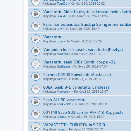
Kirjoittaja
TomÖö
»
Ke Huhti 24, 2024 20:02
Varastettu Sid info näyttö ja ilmastoinnin käytt
Kirjoittaja
S-A-A-B
»
Pe Tammi 08, 2021 11:35
Kaksi harrasteautoa, Buick ja Swinger orimattila
Kirjoittaja
anv
»
Ke Kesä 16, 2021 19:40
Varastettu
Kirjoittaja
Eino
»
To Maalis 04, 2021 19:25
Vanteiden keskikapselit varastettu (Pöytyä)
Kirjoittaja
Mawerick
»
Su Elo 23, 2020 16:21
Varastettu saab 900s Combi coupe -92
Kirjoittaja
Balthazar
»
To Syys 26, 2019 07:57
Sininen OG900 Koivulahti, Mustasaari
Kirjoittaja
lucaf
»
Ti Heinä 23, 2019 21:16
EOEA: Saab 9-5 varastettu Lahdessa
Kirjoittaja
Mawerick
»
Ke Kesä 12, 2019 13:07
Saab ALU50 varastettu
Kirjoittaja
Teukka82
»
Ti Huhti 23, 2019 09:38
LÖYTYI! Saab 900 combi, AFF-718, Käpylästä
Kirjoittaja
eskooo
»
Ke Loka 24, 2018 18:10
VARASTETTU TURUSTA 14.9.2018
Kirjoittaja
ruvipu
»
Pe Syys 14, 2018 22:32