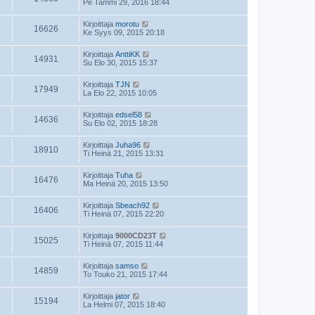
Pe Tammi 29, 2016 18:44
Kirjoittaja
morotu
16626
Ke Syys 09, 2015 20:18
Kirjoittaja
AnttiKK
14931
Su Elo 30, 2015 15:37
Kirjoittaja
TJN
17949
La Elo 22, 2015 10:05
Kirjoittaja
edsel58
14636
Su Elo 02, 2015 18:28
Kirjoittaja
Juha96
18910
Ti Heinä 21, 2015 13:31
Kirjoittaja
Tuha
16476
Ma Heinä 20, 2015 13:50
Kirjoittaja
Sbeach92
16406
Ti Heinä 07, 2015 22:20
Kirjoittaja
9000CD23T
15025
Ti Heinä 07, 2015 11:44
Kirjoittaja
samso
14859
To Touko 21, 2015 17:44
Kirjoittaja
jator
15194
La Helmi 07, 2015 18:40