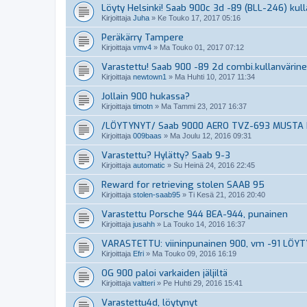
Löyty Helsinki! Saab 900c 3d -89 (BLL-246) kul
Kirjoittaja
Juha
»
Ke Touko 17, 2017 05:16
Peräkärry Tampere
Kirjoittaja
vmv4
»
Ma Touko 01, 2017 07:12
Varastettu! Saab 900 -89 2d combi.kullanvärin
Kirjoittaja
newtown1
»
Ma Huhti 10, 2017 11:34
Jollain 900 hukassa?
Kirjoittaja
timotn
»
Ma Tammi 23, 2017 16:37
/LÖYTYNYT/ Saab 9000 AERO TVZ-693 MUSTA 
Kirjoittaja
009baas
»
Ma Joulu 12, 2016 09:31
Varastettu? Hylätty? Saab 9-3
Kirjoittaja
automatic
»
Su Heinä 24, 2016 22:45
Reward for retrieving stolen SAAB 95
Kirjoittaja
stolen-saab95
»
Ti Kesä 21, 2016 20:40
Varastettu Porsche 944 BEA-944, punainen
Kirjoittaja
jusahh
»
La Touko 14, 2016 16:37
VARASTETTU: viininpunainen 900, vm -91 LÖY
Kirjoittaja
Efri
»
Ma Touko 09, 2016 16:19
OG 900 paloi varkaiden jäljiltä
Kirjoittaja
valtteri
»
Pe Huhti 29, 2016 15:41
Varastettu4d, löytynyt