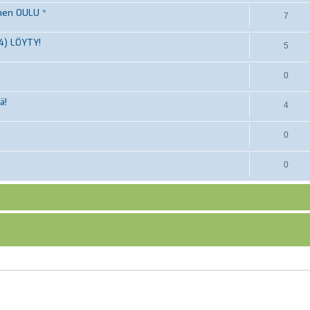
nen OULU *
7
4) LÖYTY!
5
0
ä!
4
0
0