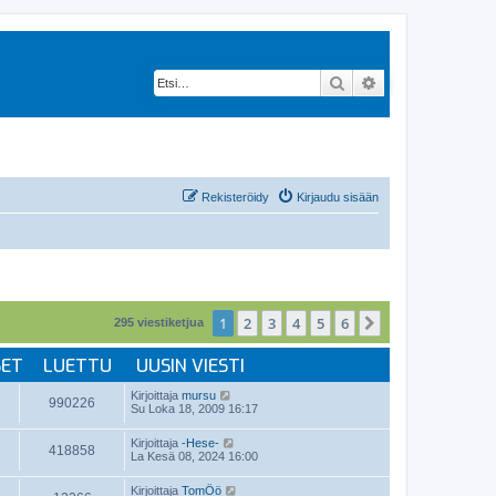
Etsi
Tarkennettu hak
Rekisteröidy
Kirjaudu sisään
1
2
3
4
5
6
Seuraava
295 viestiketjua
SET
LUETTU
UUSIN VIESTI
Kirjoittaja
mursu
990226
Su Loka 18, 2009 16:17
Kirjoittaja
-Hese-
418858
La Kesä 08, 2024 16:00
Kirjoittaja
TomÖö