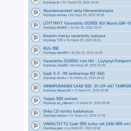
Kirjoittaja
jtt
»
Pe Tammi 29, 2016 18:44
Alumiinivanteet viety Hämeenlinnasta
Kirjoittaja
morotu
»
Ke Syys 09, 2015 18:38
LÖYTYNYT Varastettu OG900i 16V Musta GBF-65
Kirjoittaja
AnttiKK
»
Su Elo 30, 2015 15:37
Kaverin mersu varastettu oulussa
Kirjoittaja
TJN
»
To Heinä 30, 2015 06:01
RGS-108
Kirjoittaja
edsel58
»
Su Elo 02, 2015 18:28
Varastettu OG900S t.sin Hki - Löytynyt Pohjanm
Kirjoittaja
Juha96
»
Ma Kesä 29, 2015 10:46
Saab 9-5 -99 siniharmaa KIZ-565
Kirjoittaja
wesku
»
Su Heinä 19, 2015 18:32
VIININPUNAINEN SAAB 900 -91 LFP-461 TAMPERE 
Kirjoittaja
Sbeach92
»
Ti Heinä 07, 2015 09:38
Toijala 900 sininen
Kirjoittaja
ari_viitanen
»
Ti Heinä 07, 2015 09:45
Onko CD-tonttu kadoksissa.
Kirjoittaja
samso
»
To Touko 21, 2015 17:44
VARASTETTU Saab 900 turbo rek.ZAM-900 vm.
Kirjoittaja
jator
»
La Helmi 07, 2015 18:40