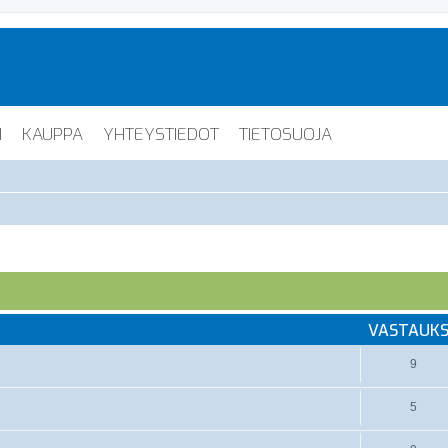
I
KAUPPA
YHTEYSTIEDOT
TIETOSUOJA
nnettu haku
VASTAUK
9
5