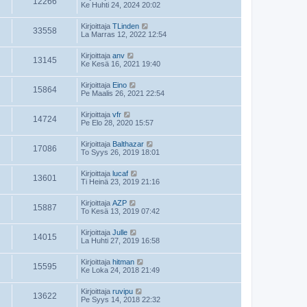
12266
Ke Huhti 24, 2024 20:02
Kirjoittaja
TLinden
33558
La Marras 12, 2022 12:54
Kirjoittaja
anv
13145
Ke Kesä 16, 2021 19:40
Kirjoittaja
Eino
15864
Pe Maalis 26, 2021 22:54
Kirjoittaja
vfr
14724
Pe Elo 28, 2020 15:57
Kirjoittaja
Balthazar
17086
To Syys 26, 2019 18:01
Kirjoittaja
lucaf
13601
Ti Heinä 23, 2019 21:16
Kirjoittaja
AZP
15887
To Kesä 13, 2019 07:42
Kirjoittaja
Julle
14015
La Huhti 27, 2019 16:58
Kirjoittaja
hitman
15595
Ke Loka 24, 2018 21:49
Kirjoittaja
ruvipu
13622
Pe Syys 14, 2018 22:32