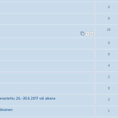
0
0
25
1
2
0
0
4
2
0
nastettu 26.-30.6.2017 väl aikana
2
alkoinen
1