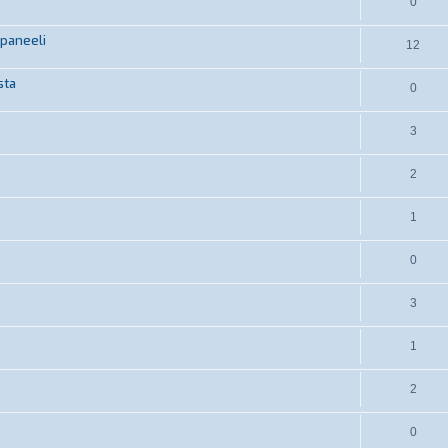
0
öpaneeli
12
sta
0
3
2
1
0
3
1
2
0