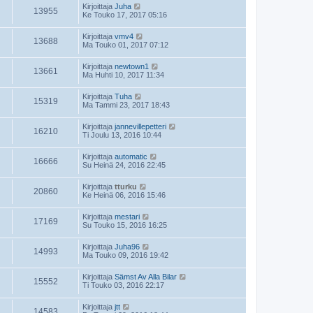
Kirjoittaja
Juha
13955
Ke Touko 17, 2017 05:16
Kirjoittaja
vmv4
13688
Ma Touko 01, 2017 07:12
Kirjoittaja
newtown1
13661
Ma Huhti 10, 2017 11:34
Kirjoittaja
Tuha
15319
Ma Tammi 23, 2017 18:43
Kirjoittaja
jannevillepetteri
16210
Ti Joulu 13, 2016 10:44
Kirjoittaja
automatic
16666
Su Heinä 24, 2016 22:45
Kirjoittaja
tturku
20860
Ke Heinä 06, 2016 15:46
Kirjoittaja
mestari
17169
Su Touko 15, 2016 16:25
Kirjoittaja
Juha96
14993
Ma Touko 09, 2016 19:42
Kirjoittaja
Sämst Av Alla Bilar
15552
Ti Touko 03, 2016 22:17
Kirjoittaja
jtt
14583