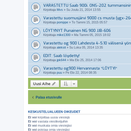
VARASTETTU Saab 900i. ONS-202 tummansini
Kirjoittaja
Mvs
»
Su Joulu 21, 2014 13:55
Varastettu suomusjärvi 9000 cs musta (ygx-26
Kirjoittaja
pomppe
»
To Tammi 15, 2015 05:57
LÖYTYNYT Punainen NG 900 JJB-606
Kirjoittaja
mike1300
»
Ma Tammi 05, 2015 18:02
Varastettu og 900 Lahdesta 4-5.10 välisenä yön
Kirjoittaja
aleksit
»
Su Loka 05, 2014 13:35
EDIT: Saab löydetty!
Kirjoittaja
jpk644
»
Ma Elo 25, 2014 17:06
Varastettu og900 Hervannasta *LÖYTYI*
Kirjoittaja
puu
»
Pe Elo 22, 2014 08:35
Uusi Aihe
Palaa etusivulle
KESKUSTELUALUEEN OIKEUDET
Et voi
kirjoittaa uusia viestejä
Et voi
vastata viestiketjuihin
Et voi
muokata omia viestejäsi
Et voi
poistaa omia viestejäsi