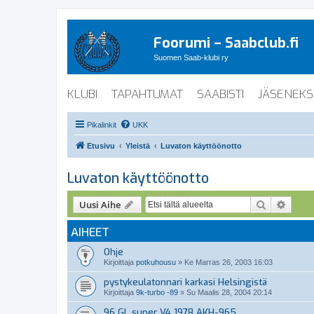
Foorumi – Saabclub.fi
Suomen Saab-klubi ry
KLUBI
TAPAHTUMAT
SAABISTI
JÄSENEKS
Pikalinkit
UKK
Etusivu
Yleistä
Luvaton käyttöönotto
Luvaton käyttöönotto
Etsi
Tarke
Uusi Aihe
AIHEET
Ohje
Kirjoittaja
potkuhousu
»
Ke Marras 26, 2003 16:03
pystykeulatonnari karkasi Helsingistä
Kirjoittaja
9k-turbo -89
»
Su Maalis 28, 2004 20:14
96 GL super V4 1978 AKH-965