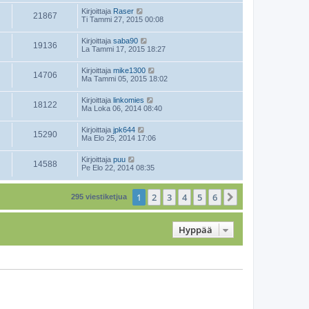
Kirjoittaja
Raser
21867
Ti Tammi 27, 2015 00:08
Kirjoittaja
saba90
19136
La Tammi 17, 2015 18:27
Kirjoittaja
mike1300
14706
Ma Tammi 05, 2015 18:02
Kirjoittaja
linkomies
18122
Ma Loka 06, 2014 08:40
Kirjoittaja
jpk644
15290
Ma Elo 25, 2014 17:06
Kirjoittaja
puu
14588
Pe Elo 22, 2014 08:35
1
2
3
4
5
6
Seuraava
295 viestiketjua
Hyppää