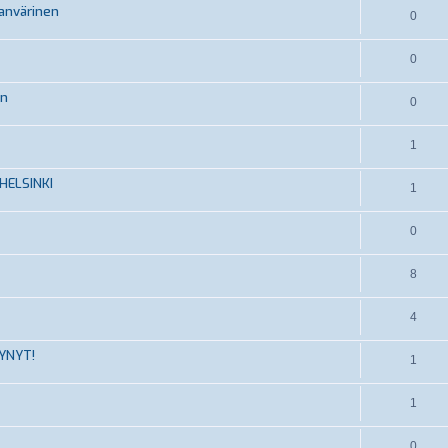
lanvärinen
0
0
en
0
1
HELSINKI
1
0
8
4
TYNYT!
1
1
0