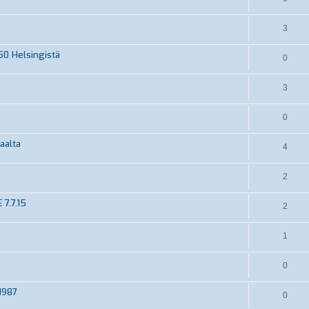
3
0 Helsingistä
0
3
0
aalta
4
2
7.7.15
2
1
0
1987
0