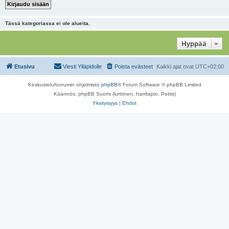
Tässä kategoriassa ei ole alueita.
Hyppää
Etusivu
Viesti Ylläpidolle
Poista evästeet
Kaikki ajat ovat
UTC+02:00
Keskustelufoorumin ohjelmisto
phpBB
® Forum Software © phpBB Limited
Käännös: phpBB Suomi (lurttinen, harritapio, Pettis)
Yksityisyys
|
Ehdot