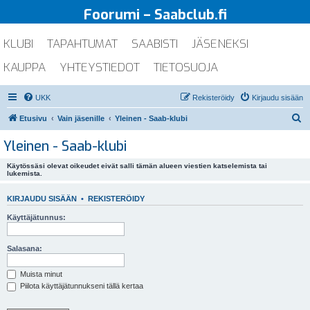
Foorumi – Saabclub.fi
KLUBI
TAPAHTUMAT
SAABISTI
JÄSENEKSI
KAUPPA
YHTEYSTIEDOT
TIETOSUOJA
UKK
Rekisteröidy
Kirjaudu sisään
E
Etusivu
Vain jäsenille
Yleinen - Saab-klubi
t
Yleinen - Saab-klubi
s
Käytössäsi olevat oikeudet eivät salli tämän alueen viestien katselemista tai
i
lukemista.
KIRJAUDU SISÄÄN
•
REKISTERÖIDY
Käyttäjätunnus:
Salasana:
Muista minut
Piilota käyttäjätunnukseni tällä kertaa