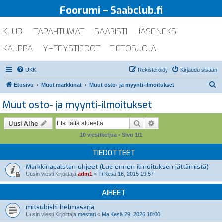
Foorumi – Saabclub.fi
KLUBI
TAPAHTUMAT
SAABISTI
JÄSENEKSI
KAUPPA
YHTEYSTIEDOT
TIETOSUOJA
UKK
Rekisteröidy
Kirjaudu sisään
E
Etusivu
Muut markkinat
Muut osto- ja myynti-ilmoitukset
t
Muut osto- ja myynti-ilmoitukset
s
i
Etsi
Tarkennettu haku
Uusi Aihe
10 viestiketjua • Sivu
1
/
1
TIEDOTTEET
Markkinapalstan ohjeet (Lue ennen ilmoituksen jättämistä)
Uusin viesti Kirjoittaja
adm1
«
Ti Kesä 16, 2015 19:57
AIHEET
mitsubishi helmasarja
Uusin viesti Kirjoittaja
mestari
«
Ma Kesä 29, 2026 18:00