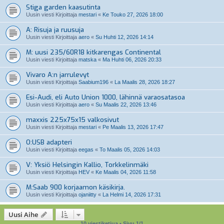
Stiga garden kaasutinta
Uusin viesti Kirjoittaja
mestari
«
Ke Touko 27, 2026 18:00
A: Risuja ja ruusuja
Uusin viesti Kirjoittaja
aero
«
Su Huhti 12, 2026 14:14
M: uusi 235/60R18 kitkarengas Continental
Uusin viesti Kirjoittaja
matska
«
Ma Huhti 06, 2026 20:33
Vivaro A:n jarrulevyt
Uusin viesti Kirjoittaja
Saabium196
«
La Maalis 28, 2026 18:27
Esi-Audi, eli Auto Union 1000, lähinnä varaosatasoa
Uusin viesti Kirjoittaja
aero
«
Su Maalis 22, 2026 13:46
maxxis 225x75x15 valkosivut
Uusin viesti Kirjoittaja
mestari
«
Pe Maalis 13, 2026 17:47
O:USB adapteri
Uusin viesti Kirjoittaja
eegas
«
To Maalis 05, 2026 14:03
V: Yksiö Helsingin Kallio, Torkkelinmäki
Uusin viesti Kirjoittaja
HEV
«
Ke Maalis 04, 2026 11:58
M:Saab 900 korjaamon käsikirja.
Uusin viesti Kirjoittaja
ojaniitty
«
La Helmi 14, 2026 17:31
Uusi Aihe
10 viestiketjua • Sivu
1
/
1