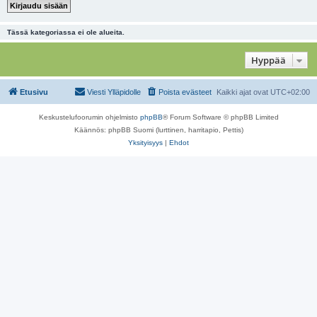
Tässä kategoriassa ei ole alueita.
Hyppää
Etusivu
Viesti Ylläpidolle
Poista evästeet
Kaikki ajat ovat
UTC+02:00
Keskustelufoorumin ohjelmisto
phpBB
® Forum Software © phpBB Limited
Käännös: phpBB Suomi (lurttinen, harritapio, Pettis)
Yksityisyys
|
Ehdot