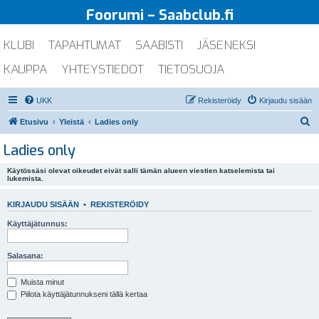
Foorumi – Saabclub.fi
KLUBI
TAPAHTUMAT
SAABISTI
JÄSENEKSI
KAUPPA
YHTEYSTIEDOT
TIETOSUOJA
UKK
Rekisteröidy
Kirjaudu sisään
E
Etusivu
Yleistä
Ladies only
t
Ladies only
s
Käytössäsi olevat oikeudet eivät salli tämän alueen viestien katselemista tai
i
lukemista.
KIRJAUDU SISÄÄN
•
REKISTERÖIDY
Käyttäjätunnus:
Salasana:
Muista minut
Piilota käyttäjätunnukseni tällä kertaa