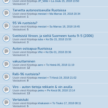
Uusin viesti Kirjoittaja
JP_Vette
«
La Joulu 15, 2018 13:50
Vastaukset:
7
Tarvetta autonostoavulle Ruotsissa
Uusin viesti Kirjoittaja
mestari
«
Ma Marras 19, 2018 20:34
Vastaukset:
1
95 V4 ruotsista?
Uusin viesti Kirjoittaja
mestari
«
Su Marras 18, 2018 19:45
Vastaukset:
5
Sveitsistä Viroon, ja sieltä Suomeen tuotu 9-5 (2006)
Uusin viesti Kirjoittaja
tuba
«
Ke Elo 15, 2018 15:55
Vastaukset:
3
Auton ostoapua Ruotsissa
Uusin viesti Kirjoittaja
VKe
«
Ke Elo 01, 2018 20:36
Vastaukset:
1
vakuuttaminen
Uusin viesti Kirjoittaja
aero
«
To Heinä 05, 2018 11:19
Vastaukset:
12
Ralli-96 ruotsista?
Uusin viesti Kirjoittaja
mestari
«
Ti Kesä 19, 2018 21:02
Vastaukset:
8
Viro - auton tietoja rekkarin & vin avulla
Uusin viesti Kirjoittaja
peinu
«
Pe Kesä 08, 2018 13:14
Vastaukset:
13
Vertaistuki
Uusin viesti Kirjoittaja
khakanen
«
To Touko 17, 2018 08:11
Vastaukset:
5