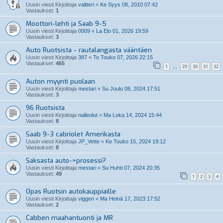
Uusin viesti Kirjoittaja
valtteri
«
Ke Syys 08, 2010 07:42
Vastaukset:
1
Moottori-lehti ja Saab 9-5
Uusin viesti Kirjoittaja
0009
«
La Elo 01, 2026 19:59
Vastaukset:
3
Auto Ruotsista - rautalangasta vääntäen
Uusin viesti Kirjoittaja
387
«
To Touko 07, 2026 22:15
Vastaukset:
465
1
29
30
31
32
…
Auton myynti puolaan
Uusin viesti Kirjoittaja
mestari
«
Su Joulu 08, 2024 17:51
Vastaukset:
3
96 Ruotsista
Uusin viesti Kirjoittaja
nalleolut
«
Ma Loka 14, 2024 15:44
Vastaukset:
8
Saab 9-3 cabriolet Amerikasta
Uusin viesti Kirjoittaja
JP_Vette
«
Ke Touko 15, 2024 19:12
Vastaukset:
8
Saksasta auto->prosessi?
Uusin viesti Kirjoittaja
mestari
«
Su Huhti 07, 2024 20:35
Vastaukset:
49
1
2
3
4
Opas Ruotsin autokauppiaille
Uusin viesti Kirjoittaja
viggen
«
Ma Heinä 17, 2023 17:52
Vastaukset:
2
Cabben maahantuonti ja MR