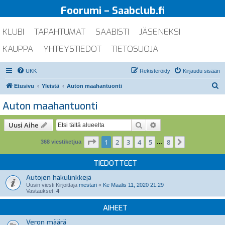
Foorumi – Saabclub.fi
KLUBI
TAPAHTUMAT
SAABISTI
JÄSENEKSI
KAUPPA
YHTEYSTIEDOT
TIETOSUOJA
UKK
Rekisteröidy
Kirjaudu sisään
E
Etusivu
Yleistä
Auton maahantuonti
t
Auton maahantuonti
s
i
Etsi
Tarkennettu haku
Uusi Aihe
Sivu
1
/
8
1
2
3
4
5
8
Seuraava
368 viestiketjua
…
TIEDOTTEET
Autojen hakulinkkejä
Uusin viesti Kirjoittaja
mestari
«
Ke Maalis 11, 2020 21:29
Vastaukset:
4
AIHEET
Veron määrä