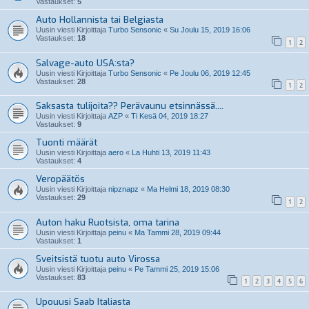
Vastaukset:
5
Auto Hollannista tai Belgiasta
Uusin viesti Kirjoittaja
Turbo Sensonic
«
Su Joulu 15, 2019 16:06
Vastaukset:
18
1
2
Salvage-auto USA:sta?
Uusin viesti Kirjoittaja
Turbo Sensonic
«
Pe Joulu 06, 2019 12:45
Vastaukset:
28
1
2
Saksasta tulijoita?? Perävaunu etsinnässä....
Uusin viesti Kirjoittaja
AZP
«
Ti Kesä 04, 2019 18:27
Vastaukset:
9
Tuonti määrät
Uusin viesti Kirjoittaja
aero
«
La Huhti 13, 2019 11:43
Vastaukset:
4
Veropäätös
Uusin viesti Kirjoittaja
nipznapz
«
Ma Helmi 18, 2019 08:30
Vastaukset:
29
1
2
Auton haku Ruotsista, oma tarina
Uusin viesti Kirjoittaja
peinu
«
Ma Tammi 28, 2019 09:44
Vastaukset:
1
Sveitsistä tuotu auto Virossa
Uusin viesti Kirjoittaja
peinu
«
Pe Tammi 25, 2019 15:06
Vastaukset:
83
1
2
3
4
5
6
Upouusi Saab Italiasta