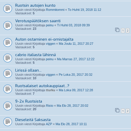
Ruotsin autojen kunto
Uusin viesti Kirjoittaja
Rommitommi
«
To Huhti 19, 2018 11:12
Vastaukset:
5
Verotuspäätöksen saanti
Uusin viesti Kirjoittaja
peinu
«
Ti Huhti 03, 2018 09:39
Vastaukset:
23
1
2
Auton ostaminen ei-omistajalta
Uusin viesti Kirjoittaja
viggen
«
Ma Joulu 11, 2017 20:27
Vastaukset:
5
cabrio italiasta lähinnä
Uusin viesti Kirjoittaja
peinu
«
Ma Marras 27, 2017 12:22
Vastaukset:
5
Lirissä ollaan...
Uusin viesti Kirjoittaja
viggen
«
Pe Loka 20, 2017 20:32
Vastaukset:
10
Ruotsalaiset autokauppiaat...?
Uusin viesti Kirjoittaja
tturku
«
Ma Loka 09, 2017 12:28
Vastaukset:
7
9-2x Ruotsista
Uusin viesti Kirjoittaja
Risto
«
Ma Elo 28, 2017 20:02
Vastaukset:
20
1
2
Dieseleitä Saksasta
Uusin viesti Kirjoittaja
AZP
«
Ma Elo 28, 2017 10:11