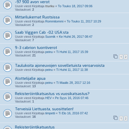
-97 900 avon verot
Uusin viesti Kirjoittaja
tturku
«
To Touko 18, 2017 09:06
Vastaukset:
2
Mittarilukemat Ruotsissa
Uusin viesti Kirjoittaja
Rommitommi
«
To Touko 11, 2017 10:29
Vastaukset:
2
Saab Viggen Cab -02 USA:sta
Uusin viesti Kirjoittaja
Suomik
«
Ke Huhti 26, 2017 08:47
Vastaukset:
7
9-3 cabrion tuontiverot
Uusin viesti Kirjoittaja
peinu
«
Ti Huhti 11, 2017 15:39
Vastaukset:
21
1
2
Taulukoita ajoneuvojen sovelletuista veroarvoista
Uusin viesti Kirjoittaja
peinu
«
Ti Huhti 11, 2017 11:38
Alottelijalle apua
Uusin viesti Kirjoittaja
peinu
«
Ti Maalis 28, 2017 12:16
Vastaukset:
13
Rekisteröintikatsastus vs.vuosikatsastus?
Uusin viesti Kirjoittaja
HEV
«
Pe Syys 16, 2016 07:46
Vastaukset:
1
Terveisiä Liettuasta, suosittelen!
Uusin viesti Kirjoittaja
timpetti
«
Ti Elo 16, 2016 07:42
Vastaukset:
16
1
2
Rekisteröintikatsastus