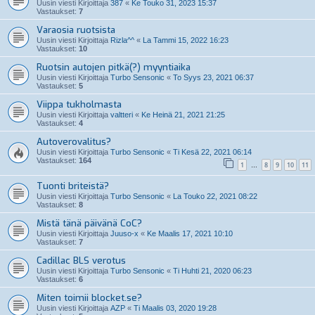
Uusin viesti Kirjoittaja
387
«
Ke Touko 31, 2023 15:37
Vastaukset:
7
Varaosia ruotsista
Uusin viesti Kirjoittaja
Rizla^^
«
La Tammi 15, 2022 16:23
Vastaukset:
10
Ruotsin autojen pitkä(?) myyntiaika
Uusin viesti Kirjoittaja
Turbo Sensonic
«
To Syys 23, 2021 06:37
Vastaukset:
5
Viippa tukholmasta
Uusin viesti Kirjoittaja
valtteri
«
Ke Heinä 21, 2021 21:25
Vastaukset:
4
Autoverovalitus?
Uusin viesti Kirjoittaja
Turbo Sensonic
«
Ti Kesä 22, 2021 06:14
Vastaukset:
164
1
8
9
10
11
…
Tuonti briteistä?
Uusin viesti Kirjoittaja
Turbo Sensonic
«
La Touko 22, 2021 08:22
Vastaukset:
8
Mistä tänä päivänä CoC?
Uusin viesti Kirjoittaja
Juuso-x
«
Ke Maalis 17, 2021 10:10
Vastaukset:
7
Cadillac BLS verotus
Uusin viesti Kirjoittaja
Turbo Sensonic
«
Ti Huhti 21, 2020 06:23
Vastaukset:
6
Miten toimii blocket.se?
Uusin viesti Kirjoittaja
AZP
«
Ti Maalis 03, 2020 19:28