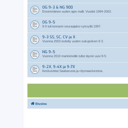
OG 9-3 & NG 900
Ensimmäinen uuden ajan malli. Vuodet 1994-2003.
OG 9-5
9-5 tuli tonnarin seuraajaksi syksyllä 1997.
9-3 SS, SC, CV ja X
Vuonna 2003 esitelty uuden sukupolven 9-3.
NG 9-5
Vuonna 2010 markkinoille tullut täysin uusi 9-5.
9-2X, 9-4X ja 9-7X
Keskustelut Saabarusta ja citymaastureista.
Etusivu