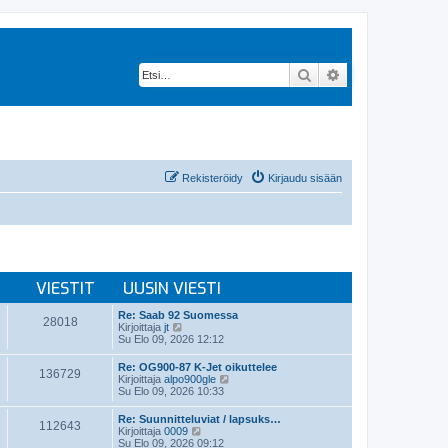
Etsi
Tarkennettu hak
Rekisteröidy
Kirjaudu sisään
VIESTIT
UUSIN VIESTI
Re: Saab 92 Suomessa
28018
N
Kirjoittaja
jt
ä
Su Elo 09, 2026 12:12
y
t
Re: OG900-87 K-Jet oikuttelee
136729
ä
N
Kirjoittaja
alpo900gle
u
ä
Su Elo 09, 2026 10:33
u
y
s
t
Re: Suunnitteluviat / lapsuks…
i
112643
ä
N
Kirjoittaja
0009
n
u
ä
Su Elo 09, 2026 09:12
v