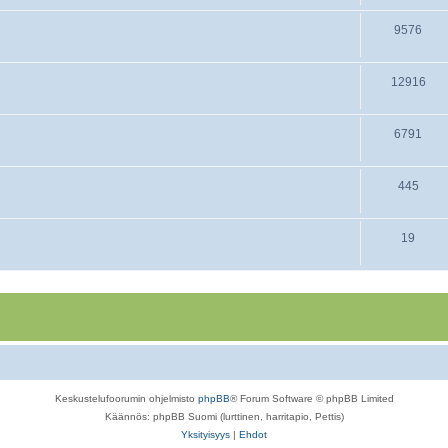
9576
12916
6791
445
19
Keskustelufoorumin ohjelmisto
phpBB
® Forum Software © phpBB Limited
Käännös: phpBB Suomi (lurttinen, harritapio, Pettis)
Yksityisyys
|
Ehdot