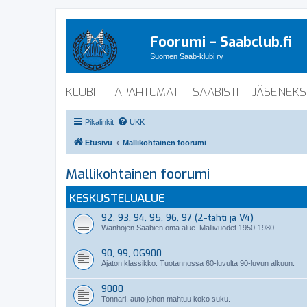
Foorumi – Saabclub.fi
Suomen Saab-klubi ry
KLUBI
TAPAHTUMAT
SAABISTI
JÄSENEKS
Pikalinkit
UKK
Etusivu
Mallikohtainen foorumi
Mallikohtainen foorumi
KESKUSTELUALUE
92, 93, 94, 95, 96, 97 (2-tahti ja V4)
Wanhojen Saabien oma alue. Mallivuodet 1950-1980.
90, 99, OG900
Ajaton klassikko. Tuotannossa 60-luvulta 90-luvun alkuun.
9000
Tonnari, auto johon mahtuu koko suku.