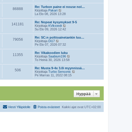
u
y
i
s
t
e
Re: Turbon paine ei nouse nol…
i
86888
ä
s
N
Kirjoittaja
Pakari
n
u
t
ä
La Elo 08, 2026 13:28
v
u
i
y
i
s
t
e
Re: Nopeat kysymykset 9-5
i
141181
ä
N
s
Kirjoittaja
KVikstedt
n
u
ä
t
Su Elo 09, 2026 12:42
v
u
y
i
i
s
t
e
Re: SC:n polttoainetankin luu…
i
79056
ä
N
s
Kirjoittaja
Di17
n
u
ä
t
Pe Elo 07, 2026 07:32
v
u
y
i
i
s
t
e
Re: Vikakoodien luku
i
11355
ä
s
N
Kirjoittaja
Saabium196
n
u
t
ä
To Heinä 30, 2026 13:58
v
u
i
y
i
s
t
e
Re: Musta 9-4x 3.0i myynnissä…
i
506
ä
s
N
Kirjoittaja
Turbo Sensonic
n
u
t
ä
Pe Marras 11, 2022 08:15
v
u
i
y
i
s
t
e
i
ä
s
n
u
t
v
u
Hyppää
i
i
s
e
i
s
n
t
v
Viesti Ylläpidolle
Poista evästeet
Kaikki ajat ovat
UTC+02:00
i
i
e
s
t
i